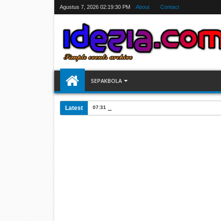
Agustus 7, 2026
02:19:31 PM
About
Contact
SEPAKBOLA
Latest
07:31 AM
Jadwal Siarang Langsung TV Piala Dunia 