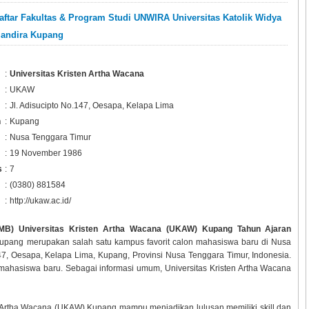
aftar Fakultas & Program Studi UNWIRA Universitas Katolik Widya
andira Kupang
:
Universitas Kristen Artha Wacana
:
UKAW
:
Jl. Adisucipto No.147, Oesapa, Kelapa Lima
n
:
Kupang
:
Nusa Tenggara Timur
:
19 November 1986
s
:
7
:
(0380) 881584
:
http://ukaw.ac.id/
MB) Universitas Kristen Artha Wacana (UKAW) Kupang Tahun Ajaran
Kupang merupakan salah satu kampus favorit calon mahasiswa baru di Nusa
147, Oesapa, Kelapa Lima, Kupang, Provinsi Nusa Tenggara Timur, Indonesia.
n mahasiswa baru. Sebagai informasi umum, Universitas Kristen Artha Wacana
en Artha Wacana (UKAW) Kupang mampu menjadikan lulusan memiliki skill dan