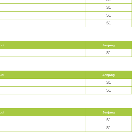
S1
S1
S1
udi
Jenjang
S1
udi
Jenjang
S1
S1
udi
Jenjang
S1
S1