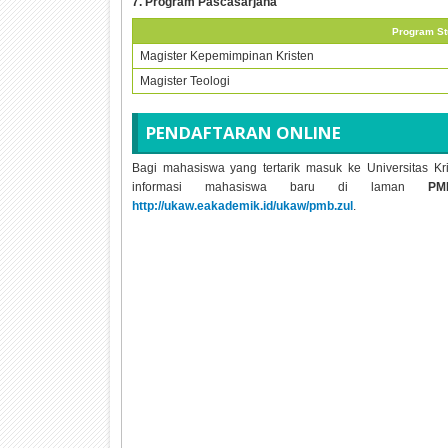
7. Program Pascasarjana
Program St
Magister Kepemimpinan Kristen
Magister Teologi
PENDAFTARAN ONLINE
Bagi mahasiswa yang tertarik masuk ke Universitas 
informasi mahasiswa baru di laman
PM
http://ukaw.eakademik.id/ukaw/pmb.zul
.