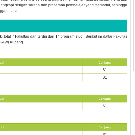
 dilengkapi dengan sarana dan prasarana pembelajar yang memadai, sehingga
gapai asa.
otal 7 Fakultas dan terdiri dari 14 program studi. Berikut ini daftar Fakultas
(UKAW) Kupang.
udi
Jenjang
S1
S1
udi
Jenjang
S1
udi
Jenjang
S1