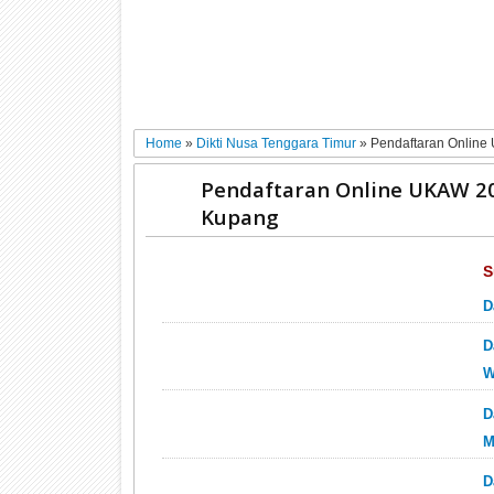
Home
»
Dikti Nusa Tenggara Timur
»
Pendaftaran Online
Pendaftaran Online UKAW 20
Kupang
S
D
D
W
D
M
D