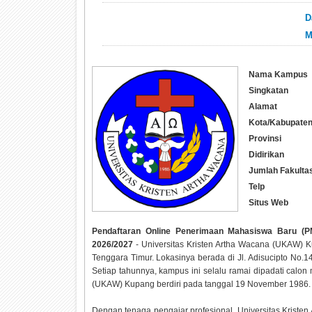
D
M
Nama Kampus
Singkatan
Alamat
Kota/Kabupate
Provinsi
Didirikan
Jumlah Fakulta
Telp
Situs Web
Pendaftaran Online Penerimaan Mahasiswa Baru (P
2026/2027
- Universitas Kristen Artha Wacana (UKAW) 
Tenggara Timur. Lokasinya berada di Jl. Adisucipto No.
Setiap tahunnya, kampus ini selalu ramai dipadati calo
(UKAW) Kupang berdiri pada tanggal 19 November 1986.
Dengan tenaga pengajar profesional, Universitas Krist