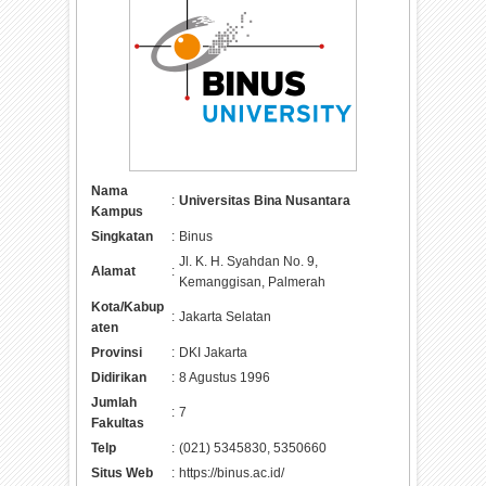
Nama
:
Universitas Bina Nusantara
Kampus
Singkatan
:
Binus
Jl. K. H. Syahdan No. 9,
Alamat
:
Kemanggisan, Palmerah
Kota/Kabup
:
Jakarta Selatan
aten
Provinsi
:
DKI Jakarta
Didirikan
:
8 Agustus 1996
Jumlah
:
7
Fakultas
Telp
:
(021) 5345830, 5350660
Situs Web
:
https://binus.ac.id/