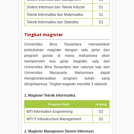
Sistem Informasi dan Teknik Industri
S1
Teknik Informatika dan Matematika
S1
Teknik Informatika dan Statistika
S1
Tingkat magister
Universitas Bina Nusantara menawarkan
perkuliahan magister dengan satu gelar dan
program ganda di mana mahasiswa akan
memperoleh dua gelar magister, satu dari
Universitas Bina Nusantara dan satunya lagi dari
Universitas Macquarie. Mahasiswa dapat
mengkombinasikan program kuliah yang
diinginkannya. Tingkat magister memiliki 3 sekolah.
1. Magister Teknik Informatika
Program Studi
Jenjang
MTI Information Engineering
S2
MTI IT Infrastructure Management
S2
2. Magister Manajemen Sistem Informasi