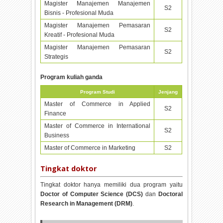
Magister Manajemen Manajemen
S2
Bisnis - Profesional Muda
Magister Manajemen Pemasaran
S2
Kreatif - Profesional Muda
Magister Manajemen Pemasaran
S2
Strategis
Program kuliah ganda
Program Studi
Jenjang
Master of Commerce in Applied
S2
Finance
Master of Commerce in International
S2
Business
Master of Commerce in Marketing
S2
Tingkat doktor
Tingkat doktor hanya memiliki dua program yaitu
Doctor of Computer Science (DCS)
dan
Doctoral
Research in Management (DRM)
.