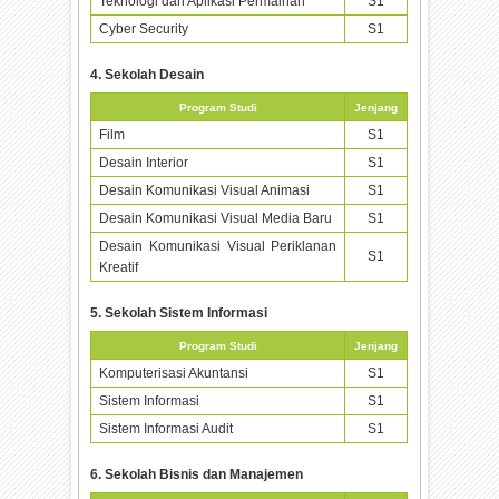
Teknologi dan Aplikasi Permainan
S1
Cyber Security
S1
4. Sekolah Desain
Program Studi
Jenjang
Film
S1
Desain Interior
S1
Desain Komunikasi Visual Animasi
S1
Desain Komunikasi Visual Media Baru
S1
Desain Komunikasi Visual Periklanan
S1
Kreatif
5. Sekolah Sistem Informasi
Program Studi
Jenjang
Komputerisasi Akuntansi
S1
Sistem Informasi
S1
Sistem Informasi Audit
S1
6. Sekolah Bisnis dan Manajemen