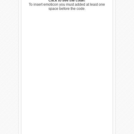
Click to see the code!
To insert emoticon you must added at least one
space before the code.