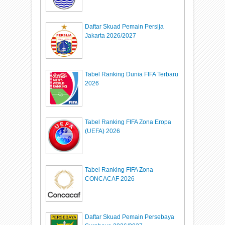
Daftar Skuad Pemain Persija
Jakarta 2026/2027
Tabel Ranking Dunia FIFA Terbaru
2026
Tabel Ranking FIFA Zona Eropa
(UEFA) 2026
Tabel Ranking FIFA Zona
CONCACAF 2026
Daftar Skuad Pemain Persebaya