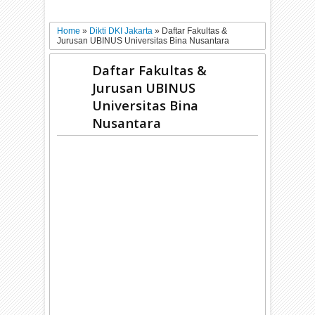
Home
»
Dikti DKI Jakarta
»
Daftar Fakultas &
Jurusan UBINUS Universitas Bina Nusantara
Daftar Fakultas &
Jurusan UBINUS
Universitas Bina
Nusantara