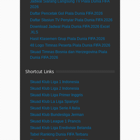
Jadwal Siarang Langsung TV Piala Dunia FIFA
2026
Daftar Pencetak Gol Piala Dunia FIFA 2026
Daftar Stasiun TV Penyiar Piala Dunia FIFA 2026
Download Jadwal Piala Dunia FIFA 2026 Excel
.XLS
Hasil Klasemen Grup Piala Dunia FIFA 2026
48 Logo Timnas Peserta Piala Dunia FIFA 2026
Skuad Timnas Bosnia dan Herzegovina Piala
Dunia FIFA 2026
Shortcut Links
Skuad Klub Liga 1 Indonesia
Skuad Klub Liga 2 Indonesia
Skuad Klub Liga Primer Inggris
Skuad Klub La Liga Spanyol
Skuad Klub Liga Serie A Italia
Skuad Klub Bundesliga Jerman
Skuad Klub League 1 Prancis
Skuad Klub Liga Eredivisie Belanda
Tabel Ranking Dunia FIFA Terbaru