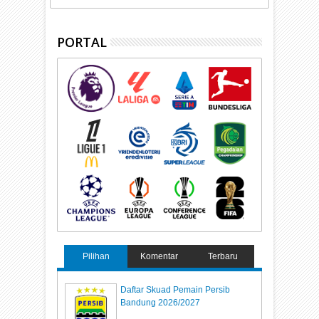
PORTAL
Pilihan
Komentar
Terbaru
Daftar Skuad Pemain Persib
Bandung 2026/2027