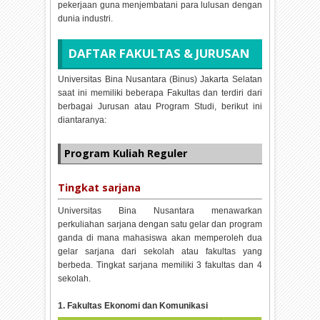
pekerjaan guna menjembatani para lulusan dengan
dunia industri.
DAFTAR FAKULTAS & JURUSAN
Universitas Bina Nusantara (Binus) Jakarta Selatan
saat ini memiliki beberapa Fakultas dan terdiri dari
berbagai Jurusan atau Program Studi, berikut ini
diantaranya:
Program Kuliah Reguler
Tingkat sarjana
Universitas Bina Nusantara menawarkan
perkuliahan sarjana dengan satu gelar dan program
ganda di mana mahasiswa akan memperoleh dua
gelar sarjana dari sekolah atau fakultas yang
berbeda. Tingkat sarjana memiliki 3 fakultas dan 4
sekolah.
1. Fakultas Ekonomi dan Komunikasi