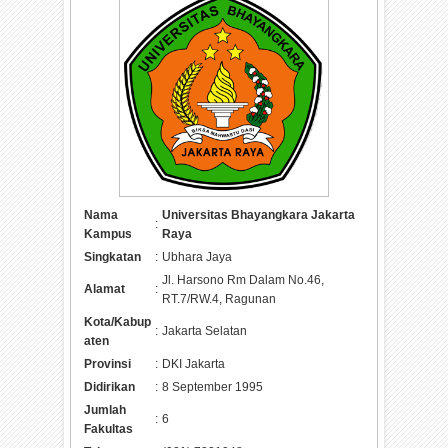
Nama
Universitas Bhayangkara Jakarta
:
Kampus
Raya
Singkatan
:
Ubhara Jaya
Jl. Harsono Rm Dalam No.46,
Alamat
:
RT.7/RW.4, Ragunan
Kota/Kabup
:
Jakarta Selatan
aten
Provinsi
:
DKI Jakarta
Didirikan
:
8 September 1995
Jumlah
:
6
Fakultas