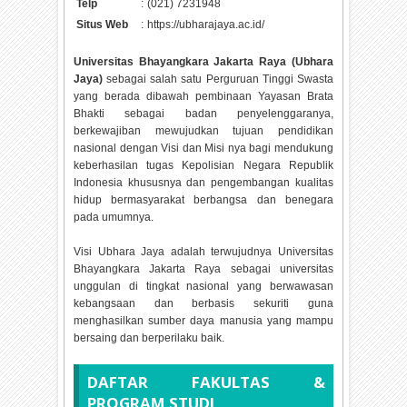
Telp
:
(021) 7231948
Situs Web
:
https://ubharajaya.ac.id/
Universitas Bhayangkara Jakarta Raya (Ubhara
Jaya)
sebagai salah satu Perguruan Tinggi Swasta
yang berada dibawah pembinaan Yayasan Brata
Bhakti sebagai badan penyelenggaranya,
berkewajiban mewujudkan tujuan pendidikan
nasional dengan Visi dan Misi nya bagi mendukung
keberhasilan tugas Kepolisian Negara Republik
Indonesia khususnya dan pengembangan kualitas
hidup bermasyarakat berbangsa dan benegara
pada umumnya.
Visi Ubhara Jaya adalah terwujudnya Universitas
Bhayangkara Jakarta Raya sebagai universitas
unggulan di tingkat nasional yang berwawasan
kebangsaan dan berbasis sekuriti guna
menghasilkan sumber daya manusia yang mampu
bersaing dan berperilaku baik.
DAFTAR FAKULTAS &
PROGRAM STUDI