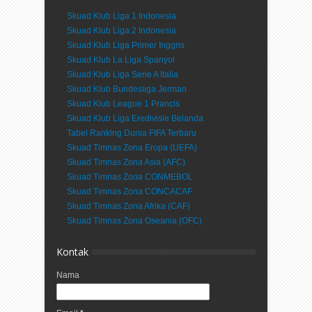
Skuad Klub Liga 1 Indonesia
Skuad Klub Liga 2 Indonesia
Skuad Klub Liga Primer Inggris
Skuad Klub La Liga Spanyol
Skuad Klub Liga Serie A Italia
Skuad Klub Bundesliga Jerman
Skuad Klub League 1 Prancis
Skuad Klub Liga Eredivisie Belanda
Tabel Ranking Dunia FIFA Terbaru
Skuad Timnas Zona Eropa (UEFA)
Skuad Timnas Zona Asia (AFC)
Skuad Timnas Zona CONMEBOL
Skuad Timnas Zona CONCACAF
Skuad Timnas Zona Afrika (CAF)
Skuad Timnas Zona Oseania (OFC)
Kontak
Nama