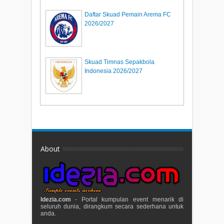
Daftar Skuad Pemain Arema FC
2026/2027
Skuad Timnas Sepakbola
Indonesia 2026/2027
About
Idezia.com
- Portal kumpulan event menarik di
seluruh dunia, dirangkum secara sederhana untuk
anda.