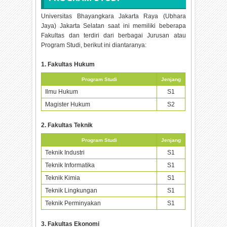
Universitas Bhayangkara Jakarta Raya (Ubhara
Jaya) Jakarta Selatan saat ini memiliki beberapa
Fakultas dan terdiri dari berbagai Jurusan atau
Program Studi, berikut ini diantaranya:
1. Fakultas Hukum
Program Studi
Jenjang
Ilmu Hukum
S1
Magister Hukum
S2
2. Fakultas Teknik
Program Studi
Jenjang
Teknik Industri
S1
Teknik Informatika
S1
Teknik Kimia
S1
Teknik Lingkungan
S1
Teknik Perminyakan
S1
3. Fakultas Ekonomi