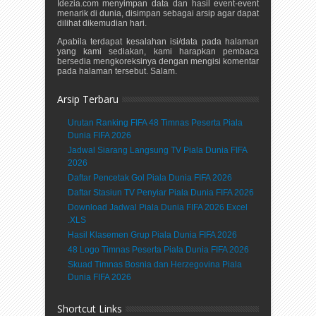
Idezia.com menyimpan data dan hasil event-event
menarik di dunia, disimpan sebagai arsip agar dapat
dilihat dikemudian hari.
Apabila terdapat kesalahan isi/data pada halaman
yang kami sediakan, kami harapkan pembaca
bersedia mengkoreksinya dengan mengisi komentar
pada halaman tersebut. Salam.
Arsip Terbaru
Urutan Ranking FIFA 48 Timnas Peserta Piala
Dunia FIFA 2026
Jadwal Siarang Langsung TV Piala Dunia FIFA
2026
Daftar Pencetak Gol Piala Dunia FIFA 2026
Daftar Stasiun TV Penyiar Piala Dunia FIFA 2026
Download Jadwal Piala Dunia FIFA 2026 Excel
.XLS
Hasil Klasemen Grup Piala Dunia FIFA 2026
48 Logo Timnas Peserta Piala Dunia FIFA 2026
Skuad Timnas Bosnia dan Herzegovina Piala
Dunia FIFA 2026
Shortcut Links