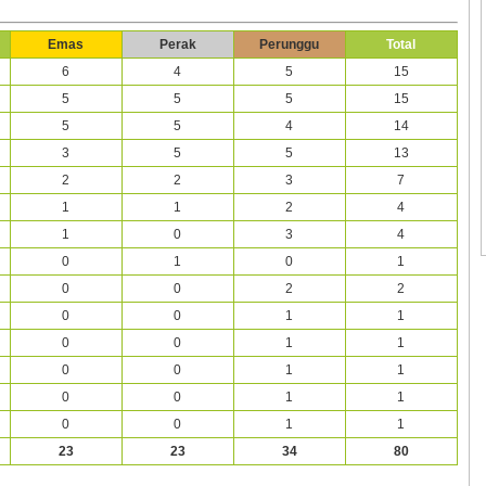
Emas
Perak
Perunggu
Total
6
4
5
15
5
5
5
15
5
5
4
14
3
5
5
13
2
2
3
7
1
1
2
4
1
0
3
4
0
1
0
1
0
0
2
2
0
0
1
1
0
0
1
1
0
0
1
1
0
0
1
1
0
0
1
1
23
23
34
80