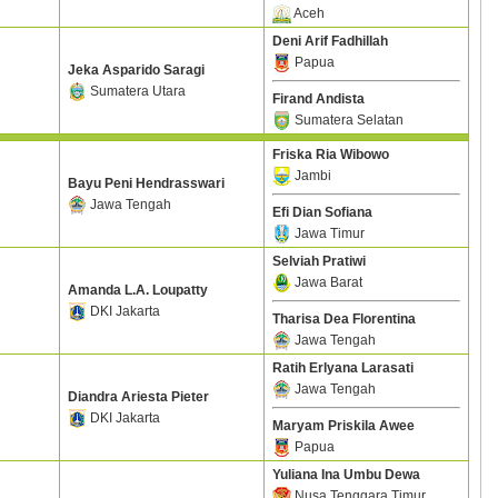
Aceh
Deni Arif Fadhillah
Papua
Jeka Asparido Saragi
Sumatera Utara
Firand Andista
Sumatera Selatan
Friska Ria Wibowo
Jambi
Bayu Peni Hendrasswari
Jawa Tengah
Efi Dian Sofiana
Jawa Timur
Selviah Pratiwi
Jawa Barat
Amanda L.A. Loupatty
DKI Jakarta
Tharisa Dea Florentina
Jawa Tengah
Ratih Erlyana Larasati
Jawa Tengah
Diandra Ariesta Pieter
DKI Jakarta
Maryam Priskila Awee
Papua
Yuliana Ina Umbu Dewa
Nusa Tenggara Timur