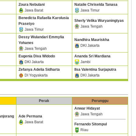
Zoura Nebulani
Natalie Chriselda Tanasa
Jawa Barat
Jawa Timur
Benedicta Rafaella Karolusia
Sherly Velika Wuryaningtyas
Prasetyo
Jawa Tengah
Jawa Timur
Dessy Wulandari Emmylia
Nandhira Mauriskha
Yohanes
DKI Jakarta
Jawa Tengah
Eugenia Diva Widodo
Ananda Sri Mardiana
DKI Jakarta
Jambi
Zefanya Adelia Sidharta
Ilsa Valentina Surjaputra
DI Yogyakarta
DKI Jakarta
Perak
Perunggu
Anwar Hidayat
Jawa Tengah
njorang
Ade Permana
Jawa Barat
Fernando Sitompul
Riau