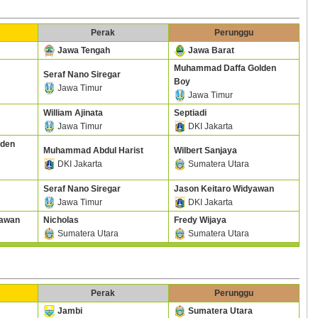
Perak
Perunggu
Jawa Tengah
Jawa Barat
Muhammad Daffa Golden
Seraf Nano Siregar
Boy
Jawa Timur
Jawa Timur
William Ajinata
Septiadi
Jawa Timur
DKI Jakarta
lden
Muhammad Abdul Harist
Wilbert Sanjaya
DKI Jakarta
Sumatera Utara
Seraf Nano Siregar
Jason Keitaro Widyawan
Jawa Timur
DKI Jakarta
nawan
Nicholas
Fredy Wijaya
Sumatera Utara
Sumatera Utara
Perak
Perunggu
Jambi
Sumatera Utara