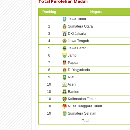
Total Perolehan Medali
Ranking
Negara
1
Jawa Timur
2
Sumatera Utara
3
DKI Jakarta
4
Jawa Tengah
5
Jawa Barat
6
Jambi
7
Papua
8
DI Yogyakarta
9
Riau
10
Aceh
10
Banten
10
Kalimantan Timur
10
Nusa Tenggara Timur
10
Sumatera Selatan
Total