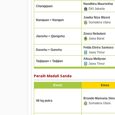
Nandhira Mauriskha
Changquan
DKI Jakarta
Juwita Niza Wasni
Nanquan + Nangun
Sumatera Utara
Zoura Nebulani
Jianshu + Qiangshu
Jawa Barat
Felda Elvira Santoso
Daoshu + Gunshu
Jawa Timur
Alisya Mellynar
Taijiquan + Taijijian
Jawa Timur
Peraih Medali Sanda
Event
Emas
Brando Mamana Sima
48 kg putra
Sumatera Utara