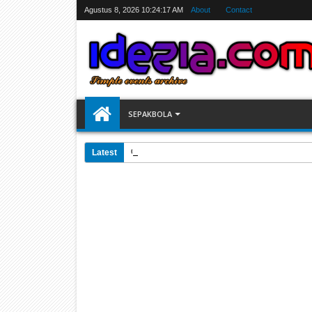
Agustus 8, 2026
10:24:18 AM
About
Contact
SEPAKBOLA
Latest
07:31 AM
Jadwal Siarang Langsung TV Piala Dunia 