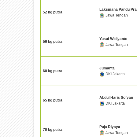
Laksmana Pandu Pr
52 kg putra
Jawa Tengah
Yusuf Widiyanto
56 kg putra
Jawa Tengah
Jumanta
60 kg putra
DKI Jakarta
Abdul Haris Sofyan
65 kg putra
DKI Jakarta
Puja Riyaya
70 kg putra
Jawa Tengah