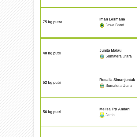
Iman Lesmana
75 kg putra
Jawa Barat
Junita Malau
48 kg putri
Sumatera Utara
Rosalia Simanjuntak
52 kg putri
Sumatera Utara
Melisa Try Andani
56 kg putri
Jambi