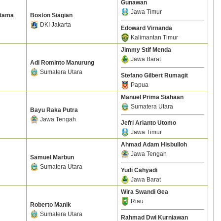
Gunawan
Jawa Timur
atama
Boston Siagian
DKI Jakarta
Edoward Virnanda
Kalimantan Timur
Jimmy Stif Menda
Jawa Barat
Adi Rominto Manurung
Sumatera Utara
Stefano Gilbert Rumagit
Papua
Manuel Prima Siahaan
Sumatera Utara
Bayu Raka Putra
Jawa Tengah
Jefri Arianto Utomo
Jawa Timur
Ahmad Adam Hisbulloh
Jawa Tengah
Samuel Marbun
Sumatera Utara
Yudi Cahyadi
Jawa Barat
Wira Swandi Gea
Riau
Roberto Manik
Sumatera Utara
Rahmad Dwi Kurniawan