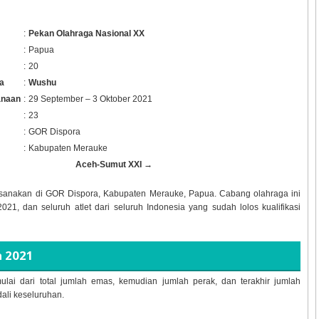
:
Pekan Olahraga Nasional XX
:
Papua
:
20
a
:
Wushu
anaan
:
29 September – 3 Oktober 2021
:
23
:
GOR Dispora
:
Kabupaten Merauke
Aceh-Sumut XXI →
sanakan di GOR Dispora, Kabupaten Merauke, Papua. Cabang olahraga ini
1, dan seluruh atlet dari seluruh Indonesia yang sudah lolos kualifikasi
 2021
ulai dari total jumlah emas, kemudian jumlah perak, dan terakhir jumlah
dali keseluruhan.