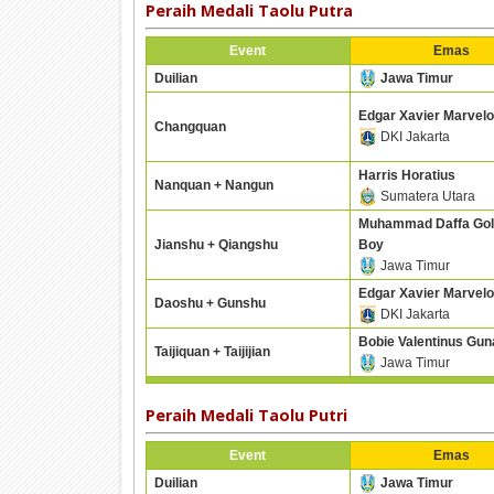
Peraih Medali Taolu Putra
Event
Emas
Duilian
Jawa Timur
Edgar Xavier Marvelo
Changquan
DKI Jakarta
Harris Horatius
Nanquan + Nangun
Sumatera Utara
Muhammad Daffa Go
Jianshu + Qiangshu
Boy
Jawa Timur
Edgar Xavier Marvelo
Daoshu + Gunshu
DKI Jakarta
Bobie Valentinus Gu
Taijiquan + Taijijian
Jawa Timur
Peraih Medali Taolu Putri
Event
Emas
Duilian
Jawa Timur