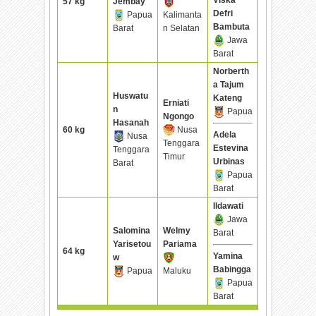
57 kg
Jembay
Defri
Papua
Kalimanta
Bambuta
Barat
n Selatan
Jawa
Barat
Norberth
a Tajum
Huswatu
Kateng
Erniati
n
Papua
Ngongo
Hasanah
60 kg
Nusa
Adela
Nusa
Tenggara
Estevina
Tenggara
Timur
Urbinas
Barat
Papua
Barat
Ildawati
Jawa
Salomina
Welmy
Barat
Yarisetou
Pariama
64 kg
Yamina
w
Babingga
Papua
Maluku
Papua
Barat