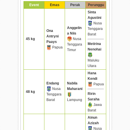
Event
Emas
Perak
Perunggu
Sinta
Agustini
Nusa
Anggelin
Tenggara
Ona
a Niis
Barat
Antryni
45 kg
Nusa
Paays
Metirina
Tenggara
Papua
Nenohai
Timur
Maluku
Utara
Hana
Kendi
Endang
Nabila
Papua
Nusa
Maharani
48 kg
Ririn
Tenggara
Saraha
Barat
Lampung
Jawa
Barat
Ainun
Azizah
Nusa