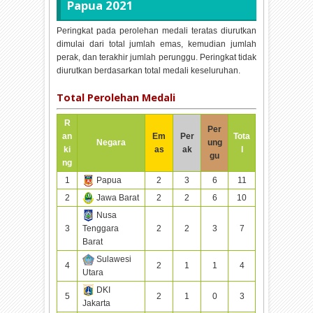
Papua 2021
Peringkat pada perolehan medali teratas diurutkan
dimulai dari total jumlah emas, kemudian jumlah
perak, dan terakhir jumlah perunggu. Peringkat tidak
diurutkan berdasarkan total medali keseluruhan.
Total Perolehan Medali
R
Per
an
Em
Per
Tota
Negara
ung
ki
as
ak
l
gu
ng
1
Papua
2
3
6
11
2
Jawa Barat
2
2
6
10
Nusa
3
Tenggara
2
2
3
7
Barat
Sulawesi
4
2
1
1
4
Utara
DKI
5
2
1
0
3
Jakarta