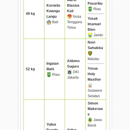
Pasaribu
Kornelis
Blasius
Riau
Kwangu
Kali
49 kg
Langu
Nusa
Yusak
Bali
Tenggara
Imanuel
Timur
Bien
Jambi
Novi
Sahuleka
Maluku
Aldoms
Ingatan
Suguro
Yosua
52 kg
Illahi
DKI
Holy
Riau
Jakarta
Masihor
Sulawesi
Selatan
Simon
Makeraw
e
Jawa
Yulius
Barat
Frando
Yulius