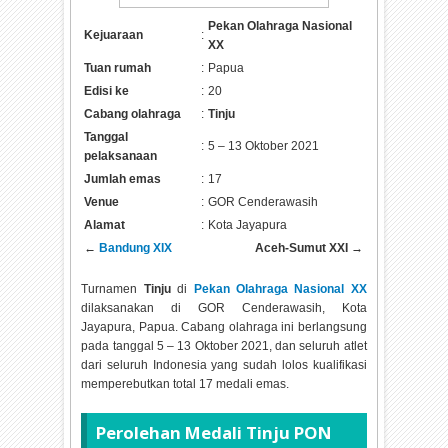
Pekan Olahraga Nasional
Kejuaraan
:
XX
Tuan rumah
:
Papua
Edisi ke
:
20
Cabang olahraga
:
Tinju
Tanggal
:
5 – 13 Oktober 2021
pelaksanaan
Jumlah emas
:
17
Venue
:
GOR Cenderawasih
Alamat
:
Kota Jayapura
←
Bandung XIX
Aceh-Sumut XXI →
Turnamen
Tinju
di
Pekan Olahraga Nasional XX
dilaksanakan di GOR Cenderawasih, Kota
Jayapura, Papua. Cabang olahraga ini berlangsung
pada tanggal 5 – 13 Oktober 2021, dan seluruh atlet
dari seluruh Indonesia yang sudah lolos kualifikasi
memperebutkan total 17 medali emas.
Perolehan Medali Tinju PON