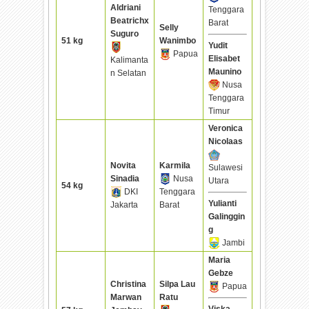
Aldriani
Tenggara
Beatrichx
Barat
Selly
Suguro
51 kg
Wanimbo
Yudit
Papua
Elisabet
Kalimanta
Maunino
n Selatan
Nusa
Tenggara
Timur
Veronica
Nicolaas
Novita
Karmila
Sulawesi
Sinadia
Nusa
Utara
54 kg
DKI
Tenggara
Yulianti
Jakarta
Barat
Galinggin
g
Jambi
Maria
Gebze
Christina
Silpa Lau
Papua
Marwan
Ratu
Viska