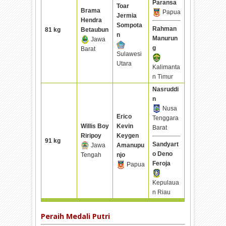
Paransa
Toar
Brama
Papua
Jermia
Hendra
Sompota
Rahman
81 kg
Betaubun
n
Manurun
Jawa
g
Barat
Sulawesi
Utara
Kalimanta
n Timur
Nasruddi
n
Nusa
Erico
Tenggara
Willis Boy
Kevin
Barat
Riripoy
Keygen
91 kg
Sandyart
Jawa
Amanupu
o Deno
Tengah
njo
Feroja
Papua
Kepulaua
n Riau
Peraih Medali Putri