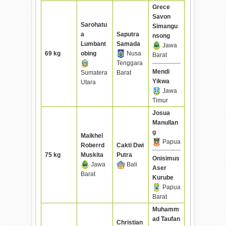
Grece
Savon
Sarohatu
Simangu
a
Saputra
nsong
Lumbant
Samada
Jawa
69 kg
obing
Nusa
Barat
Tenggara
Mendi
Sumatera
Barat
Yikwa
Utara
Jawa
Timur
Josua
Manullan
g
Maikhel
Papua
Roberrd
Cakti Dwi
75 kg
Muskita
Putra
Onisimus
Jawa
Bali
Aser
Barat
Kurube
Papua
Barat
Muhamm
ad Taufan
Christian