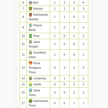
6
Bali
1
2
3
6
7
Maluku
1
1
1
3
Kalimantan
8
1
1
0
2
Selatan
Papua
9
1
0
3
4
Barat
10
Riau
1
0
1
2
Jawa
11
1
0
0
1
Tengah
Sumatera
11
1
0
0
1
Utara
Nusa
13
Tenggara
0
3
2
5
Timur
14
Lampung
0
1
0
1
15
Jambi
0
0
2
2
Jawa
15
0
0
2
2
Timur
Kalimantan
17
0
0
1
1
Timur