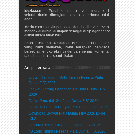
Idezia.com
- Portal kumpulan event menarik di
seluruh dunia, dirangkum secara sederhana untuk
anda.
Idezia.com menyimpan data dan hasil event-event
menarik di dunia, disimpan sebagai arsip agar dapat
dilihat dikemudian hari.
Apabila terdapat kesalahan isi/data pada halaman
yang kami sediakan, kami harapkan pembaca
bersedia mengkoreksinya dengan mengisi komentar
pada halaman tersebut. Salam.
Arsip Terbaru
Urutan Ranking FIFA 48 Timnas Peserta Piala
Dunia FIFA 2026
Jadwal Siarang Langsung TV Piala Dunia FIFA
2026
Daftar Pencetak Gol Piala Dunia FIFA 2026
Daftar Stasiun TV Penyiar Piala Dunia FIFA 2026
Download Jadwal Piala Dunia FIFA 2026 Excel
.XLS
Hasil Klasemen Grup Piala Dunia FIFA 2026
48 Logo Timnas Peserta Piala Dunia FIFA 2026