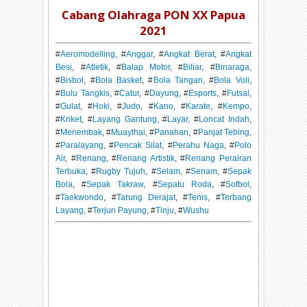
Cabang Olahraga PON XX Papua
2021
#
Aeromodelling
, #
Anggar
, #
Angkat Berat
, #
Angkat
Besi
, #
Atletik
, #
Balap Motor
, #
Biliar
, #
Binaraga
,
#
Bisbol
, #
Bola Basket
, #
Bola Tangan
, #
Bola Voli
,
#
Bulu Tangkis
, #
Catur
, #
Dayung
, #
Esports
, #
Futsal
,
#
Gulat
, #
Hoki
, #
Judo
, #
Kano
, #
Karate
, #
Kempo
,
#
Kriket
, #
Layang Gantung
, #
Layar
, #
Loncat Indah
,
#
Menembak
, #
Muaythai
, #
Panahan
, #
Panjat Tebing
,
#
Paralayang
, #
Pencak Silat
, #
Perahu Naga
, #
Polo
Air
, #
Renang
, #
Renang Artistik
, #
Renang Perairan
Terbuka
, #
Rugby Tujuh
, #
Selam
, #
Senam
, #
Sepak
Bola
, #
Sepak Takraw
, #
Sepatu Roda
, #
Sofbol
,
#
Taekwondo
, #
Tarung Derajat
, #
Tenis
, #
Terbang
Layang
, #
Terjun Payung
, #
Tinju
, #
Wushu