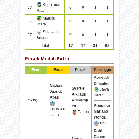
Kepulauan
17
0
0
1
1
Riau
Maluku
17
0
0
1
1
Utara
Sulawesi
17
0
0
1
1
Selatan
Total
17
17
34
68
Peraih Medali Putra
Event
Emas
Perak
Perunggu
Apriyadi
Difinubun
Michael
Syartiel
Jawa
Juandy
Alkilaus
Barat
Abas
46 kg
Rumarop
Krispinus
en
Sulawesi
Mariano
Papua
Utara
Wonda
Bali
Robi
Rianto
Mario