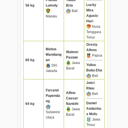
Lucky
56 kg
Lumoly
Bria
Mira
Bali
Agusto
Maluku
Hari
Nusa
Tenggara
Timur
Gresty
Matius
Alfons
Walmer
Mandiang
Papua
Pasiale
60 kg
an
Jawa
Yulius
DKI
Barat
Babu Eha
Jakarta
Bali
Jekri
Riwu
Farrand
Alfino
Bali
Papenda
Caesar
ng
Daniel
64 kg
Nanlohi
Andarinu
Jawa
Sulawesi
s Mofu
Barat
Utara
Jawa
Timur