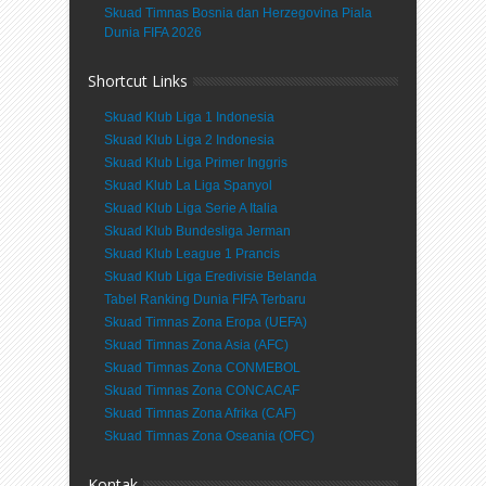
Skuad Timnas Bosnia dan Herzegovina Piala
Dunia FIFA 2026
Shortcut Links
Skuad Klub Liga 1 Indonesia
Skuad Klub Liga 2 Indonesia
Skuad Klub Liga Primer Inggris
Skuad Klub La Liga Spanyol
Skuad Klub Liga Serie A Italia
Skuad Klub Bundesliga Jerman
Skuad Klub League 1 Prancis
Skuad Klub Liga Eredivisie Belanda
Tabel Ranking Dunia FIFA Terbaru
Skuad Timnas Zona Eropa (UEFA)
Skuad Timnas Zona Asia (AFC)
Skuad Timnas Zona CONMEBOL
Skuad Timnas Zona CONCACAF
Skuad Timnas Zona Afrika (CAF)
Skuad Timnas Zona Oseania (OFC)
Kontak