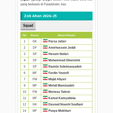
yang berbasis di Fuladshahr, Iran.
Zob Ahan 2024–25
Squad
No
Posisi
Nama Pemain
1
GK
Parsa Jafari
2
DF
Amirhossein Jeddi
3
DF
Hesam Nafari
4
DF
Mohammad Ghoreishi
5
DF
Ramtin Soleimanzadeh
6
MF
Fardin Yousefi
7
FW
Majid Aliyari
9
MF
Mehdi Mamizadeh
10
FW
Morteza Tabrizi
11
MF
Kamal Kamyabinia
12
GK
Davoud Noushi Soufiani
14
MF
Pouya Mokhtari