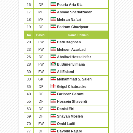
16
DF
Pouria Aria Kia
17
MF
Ahmad Shariatzadeh
18
MF
Mehran Nafari
19
DF
Pedram Ghazipour
No
Posisi
Nama Pemain
20
FW
Hadi Baghban
23
FW
Mohsen Azarbad
26
DF
Abolfazl Hosseinifar
28
FW
B. Bimenyimana
30
FW
Ali Eslami
33
GK
Mohammad S. Salehi
35
DF
Grigol Chabradze
40
DF
Fariborz Gerami
55
DF
Hossein Shaverdi
63
DF
Danial Eiri
69
DF
Shayan Mosleh
70
FW
Omid Latifi
77
DF
Davoud Rajabi