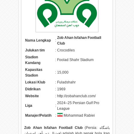
Zob Ahan Isfahan Football
Nama Lengkap
:
Club
Julukan tim
:
Crocodiles
Stadion
:
Foolad Shahr Stadium
Kandang
Kapasitas
:
15,000
Stadion
Lokasi Klub
:
Fuladshahr
Didirikan
:
1969
Website
:
http://zobahanclub.com/
2024–25 Persian Gulf Pro
Liga
:
League
Manajer/Pelatih
:
Mohammad Rabiei
Zob Ahan Isfahan Football Club
(Persia: باشگاه
فوتبال ذوب‌آهن اصفهان) adalah klub sepak bola Iran