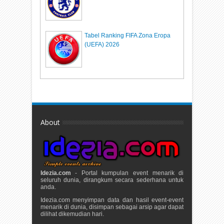
Tabel Ranking FIFA Zona Eropa
(UEFA) 2026
About
Idezia.com
- Portal kumpulan event menarik di
seluruh dunia, dirangkum secara sederhana untuk
anda.
Idezia.com menyimpan data dan hasil event-event
menarik di dunia, disimpan sebagai arsip agar dapat
dilihat dikemudian hari.