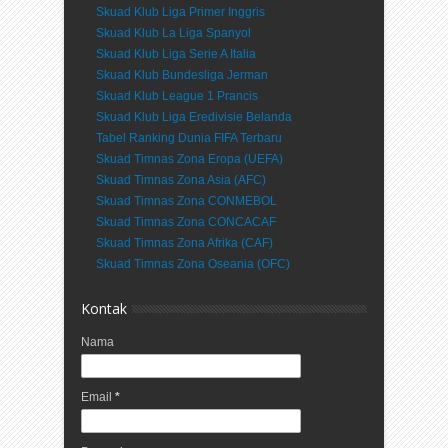
Skuad Klub Liga Primer Inggris
Skuad Klub La Liga Spanyol
Skuad Klub Liga Serie A Italia
Skuad Klub Bundesliga Jerman
Skuad Klub League 1 Prancis
Skuad Klub Liga Eredivisie Belanda
Tabel Ranking Dunia FIFA Terbaru
Skuad Timnas Zona Eropa (UEFA)
Skuad Timnas Zona Asia (AFC)
Skuad Timnas Zona CONMEBOL
Skuad Timnas Zona CONCACAF
Skuad Timnas Zona Afrika (CAF)
Skuad Timnas Zona Oseania (OFC)
Kontak
Nama
Email
*