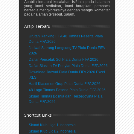
Apabila terdapat kesalahan isi/data pada halaman
yang kami sediakan, kami harapkan pembaca
bersedia mengkoreksinya dengan mengisi komentar
pada halaman tersebut. Salam.
Arsip Terbaru
Urutan Ranking FIFA 48 Timnas Peserta Piala
Dunia FIFA 2026
Jadwal Siarang Langsung TV Piala Dunia FIFA
2026
Daftar Pencetak Gol Piala Dunia FIFA 2026
Daftar Stasiun TV Penyiar Piala Dunia FIFA 2026
Download Jadwal Piala Dunia FIFA 2026 Excel
.XLS
Hasil Klasemen Grup Piala Dunia FIFA 2026
48 Logo Timnas Peserta Piala Dunia FIFA 2026
Skuad Timnas Bosnia dan Herzegovina Piala
Dunia FIFA 2026
Shortcut Links
Skuad Klub Liga 1 Indonesia
Skuad Klub Liga 2 Indonesia