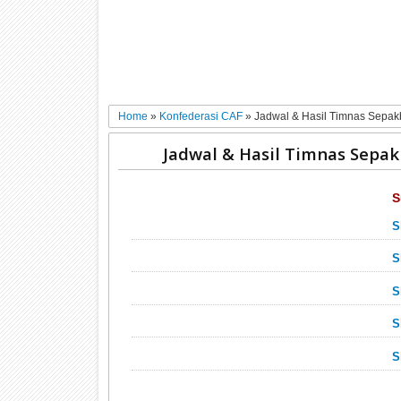
Home
»
Konfederasi CAF
»
Jadwal & Hasil Timnas Sepak
Jadwal & Hasil Timnas Sepak
S
S
S
S
S
S