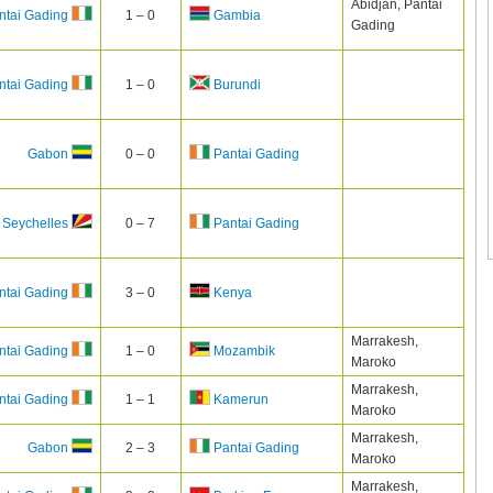
Abidjan, Pantai
1 – 0
ntai Gading
Gambia
Gading
1 – 0
ntai Gading
Burundi
0 – 0
Gabon
Pantai Gading
0 – 7
Seychelles
Pantai Gading
3 – 0
ntai Gading
Kenya
Marrakesh,
1 – 0
ntai Gading
Mozambik
Maroko
Marrakesh,
1 – 1
ntai Gading
Kamerun
Maroko
Marrakesh,
2 – 3
Gabon
Pantai Gading
Maroko
Marrakesh,