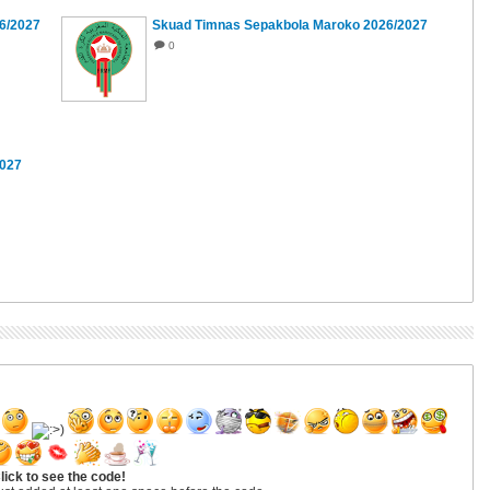
6/2027
Skuad Timnas Sepakbola Maroko 2026/2027
0
2027
lick to see the code!