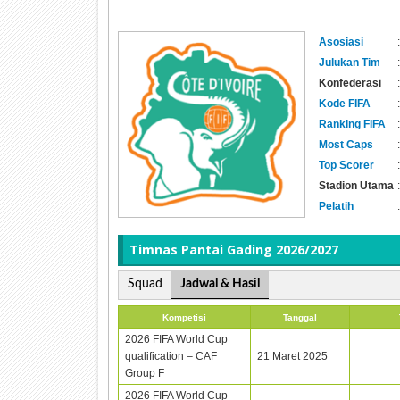
Asosiasi
:
Julukan Tim
:
Konfederasi
:
Kode FIFA
:
Ranking FIFA
:
Most Caps
:
Top Scorer
:
Stadion Utama
:
Pelatih
:
Timnas
Pantai Gading 2026/2027
Squad
Jadwal & Hasil
Kompetisi
Tanggal
2026 FIFA World Cup
qualification – CAF
21 Maret 2025
Group F
2026 FIFA World Cup