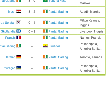
3 – 0
ntai Gading
Burkina Faso
Maroko
3 – 2
Agadir, Maroko
Mesir
Pantai Gading
Milton Keynes,
0 – 4
rea Selatan
Pantai Gading
Inggris
0 – 1
Liverpool, Inggris
Skotlandia
Pantai Gading
–
Nantes, Prancis
Prancis
Pantai Gading
Philadelphia,
–
ntai Gading
Ekuador
Amerika Serikat
–
Toronto, Kanada
Jerman
Pantai Gading
Philadelphia,
–
Curaçao
Pantai Gading
Amerika Serikat