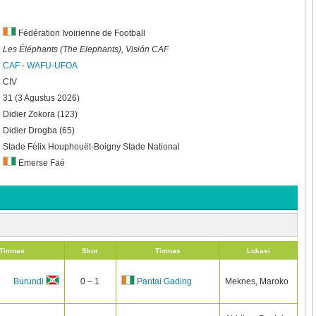
Fédération Ivoirienne de Football
Les Éléphants (The Elephants), Visión CAF
CAF
-
WAFU-UFOA
CIV
31 (3 Agustus 2026)
Didier Zokora (123)
Didier Drogba (65)
Stade Félix Houphouët-Boigny Stade National
Emerse Faé
Timnas
Skor
Timnas
Lokasi
0 – 1
Meknes, Maroko
Burundi
Pantai Gading