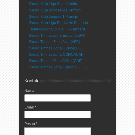
Skuad Klub Liga Serie A Italia
Skuad Klub Bundesliga Jerman
Skuad Klub League 1 Prancis
Skuad Klub Liga Eredivisie Belanda
Tabel Ranking Dunia FIFA Terbaru
Skuad Timnas Zona Eropa (UEFA)
Skuad Timnas Zona Asia (AFC)
Skuad Timnas Zona CONMEBOL
Skuad Timnas Zona CONCACAF
Skuad Timnas Zona Afrika (CAF)
Skuad Timnas Zona Oseania (OFC)
Kontak
Nama
Email
*
Pesan
*