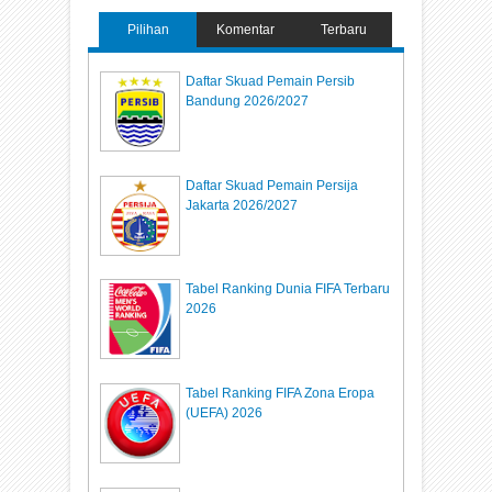
Pilihan
Komentar
Terbaru
Daftar Skuad Pemain Persib
Bandung 2026/2027
Daftar Skuad Pemain Persija
Jakarta 2026/2027
Tabel Ranking Dunia FIFA Terbaru
2026
Tabel Ranking FIFA Zona Eropa
(UEFA) 2026