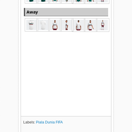
Away
Labels:
Piala Dunia FIFA