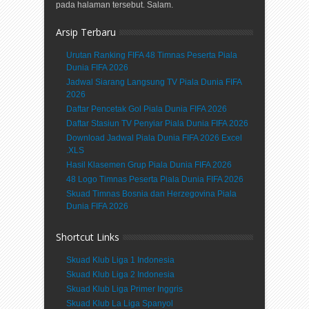
pada halaman tersebut. Salam.
Arsip Terbaru
Urutan Ranking FIFA 48 Timnas Peserta Piala
Dunia FIFA 2026
Jadwal Siarang Langsung TV Piala Dunia FIFA
2026
Daftar Pencetak Gol Piala Dunia FIFA 2026
Daftar Stasiun TV Penyiar Piala Dunia FIFA 2026
Download Jadwal Piala Dunia FIFA 2026 Excel
.XLS
Hasil Klasemen Grup Piala Dunia FIFA 2026
48 Logo Timnas Peserta Piala Dunia FIFA 2026
Skuad Timnas Bosnia dan Herzegovina Piala
Dunia FIFA 2026
Shortcut Links
Skuad Klub Liga 1 Indonesia
Skuad Klub Liga 2 Indonesia
Skuad Klub Liga Primer Inggris
Skuad Klub La Liga Spanyol