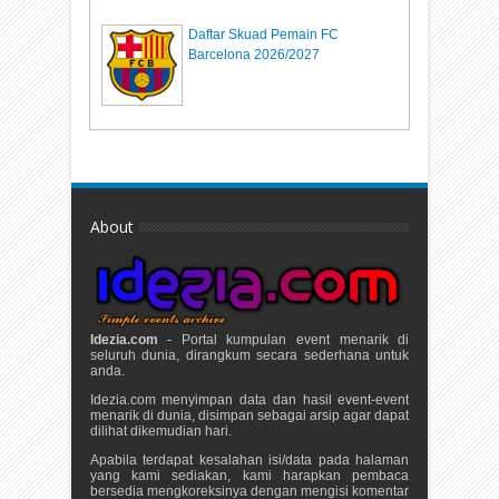
Daftar Skuad Pemain FC
Barcelona 2026/2027
About
Idezia.com
- Portal kumpulan event menarik di
seluruh dunia, dirangkum secara sederhana untuk
anda.
Idezia.com menyimpan data dan hasil event-event
menarik di dunia, disimpan sebagai arsip agar dapat
dilihat dikemudian hari.
Apabila terdapat kesalahan isi/data pada halaman
yang kami sediakan, kami harapkan pembaca
bersedia mengkoreksinya dengan mengisi komentar