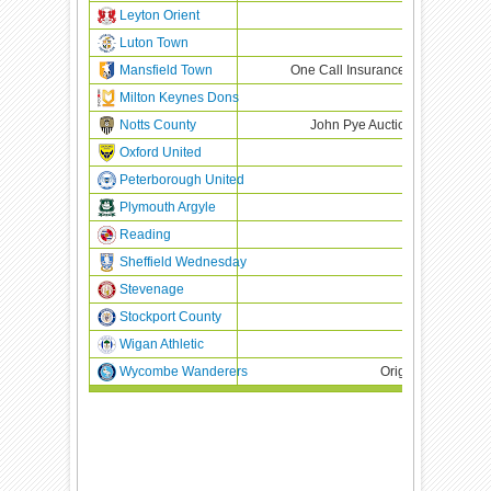
Leyton Orient
Eastdil Secu
Luton Town
Capital Sk
Mansfield Town
One Call Insurance (H) OCL Solic
Milton Keynes Dons
TBC
Notts County
John Pye Auctions (H) Universi
Oxford United
Baxi
Peterborough United
Mick Geor
Plymouth Argyle
Classic Build
Reading
Select Car Le
Sheffield Wednesday
Mr Vegas
Stevenage
Xsolla
Stockport County
VITA
Wigan Athletic
Smurfit West
Wycombe Wanderers
Origin Doors and