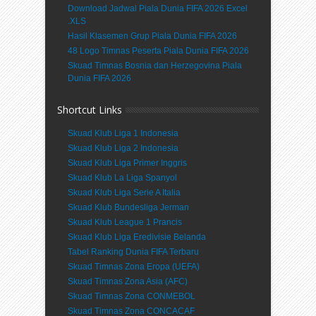
Download Jadwal Piala Dunia FIFA 2026 Excel
.XLS
Hasil Klasemen Grup Piala Dunia FIFA 2026
48 Logo Timnas Peserta Piala Dunia FIFA 2026
Skuad Timnas Bosnia dan Herzegovina Piala
Dunia FIFA 2026
Shortcut Links
Skuad Klub Liga 1 Indonesia
Skuad Klub Liga 2 Indonesia
Skuad Klub Liga Primer Inggris
Skuad Klub La Liga Spanyol
Skuad Klub Liga Serie A Italia
Skuad Klub Bundesliga Jerman
Skuad Klub League 1 Prancis
Skuad Klub Liga Eredivisie Belanda
Tabel Ranking Dunia FIFA Terbaru
Skuad Timnas Zona Eropa (UEFA)
Skuad Timnas Zona Asia (AFC)
Skuad Timnas Zona CONMEBOL
Skuad Timnas Zona CONCACAF