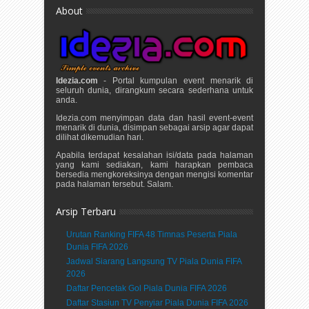
About
Idezia.com
- Portal kumpulan event menarik di
seluruh dunia, dirangkum secara sederhana untuk
anda.
Idezia.com menyimpan data dan hasil event-event
menarik di dunia, disimpan sebagai arsip agar dapat
dilihat dikemudian hari.
Apabila terdapat kesalahan isi/data pada halaman
yang kami sediakan, kami harapkan pembaca
bersedia mengkoreksinya dengan mengisi komentar
pada halaman tersebut. Salam.
Arsip Terbaru
Urutan Ranking FIFA 48 Timnas Peserta Piala
Dunia FIFA 2026
Jadwal Siarang Langsung TV Piala Dunia FIFA
2026
Daftar Pencetak Gol Piala Dunia FIFA 2026
Daftar Stasiun TV Penyiar Piala Dunia FIFA 2026