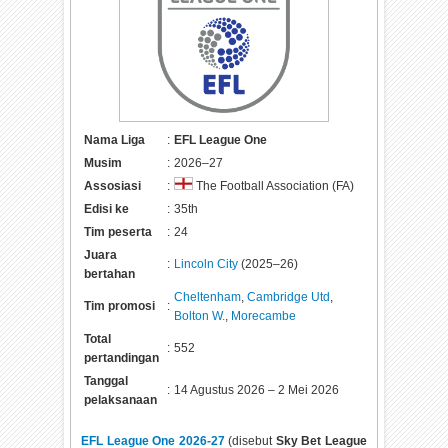
Nama Liga
:
EFL League One
Musim
:
2026–27
Assosiasi
:
The Football Association (FA)
Edisi ke
:
35th
Tim peserta
:
24
Juara
:
Lincoln City
(2025–26)
bertahan
Cheltenham
,
Cambridge Utd
,
Tim promosi
:
Bolton W.
,
Morecambe
Total
:
552
pertandingan
Tanggal
:
14 Agustus 2026 – 2 Mei 2026
pelaksanaan
EFL League One 2026-27
(disebut
Sky Bet League