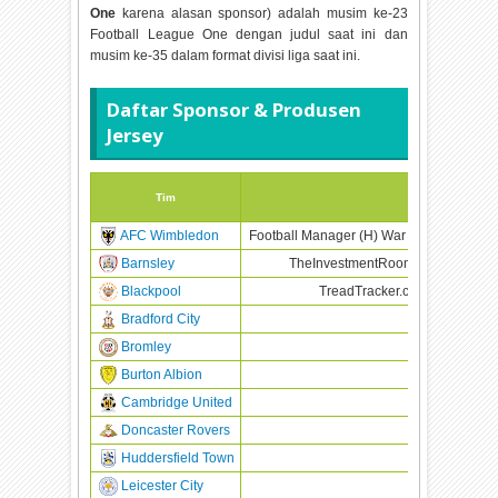
One
karena alasan sponsor) adalah musim ke-23
Football League One dengan judul saat ini dan
musim ke-35 dalam format divisi liga saat ini.
Daftar Sponsor & Produsen
Jersey
Tim
Sponsor
AFC Wimbledon
Football Manager (H) War Child (A) Priv
Barnsley
TheInvestmentRoom (H) Rapid Res
Blackpool
TreadTracker.com (H) Pleasu
Bradford City
JCT600
Bromley
LSP Renewab
Burton Albion
Burton Ki
Cambridge United
Brooks
Doncaster Rovers
Eco-Power G
Huddersfield Town
HEYDUD
Leicester City
TBC