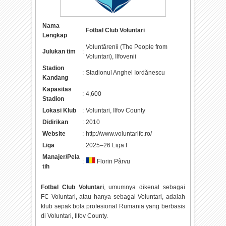
Nama
:
Fotbal Club Voluntari
Lengkap
Voluntărenii (The People from
Julukan tim
:
Voluntari), Ilfovenii
Stadion
:
Stadionul Anghel Iordănescu
Kandang
Kapasitas
:
4,600
Stadion
Lokasi Klub
:
Voluntari, Ilfov County
Didirikan
:
2010
Website
:
http://www.voluntarifc.ro/
Liga
:
2025–26 Liga I
Manajer/Pela
:
Florin Pârvu
tih
Fotbal Club Voluntari
, umumnya dikenal sebagai
FC Voluntari, atau hanya sebagai Voluntari, adalah
klub sepak bola profesional Rumania yang berbasis
di Voluntari, Ilfov County.