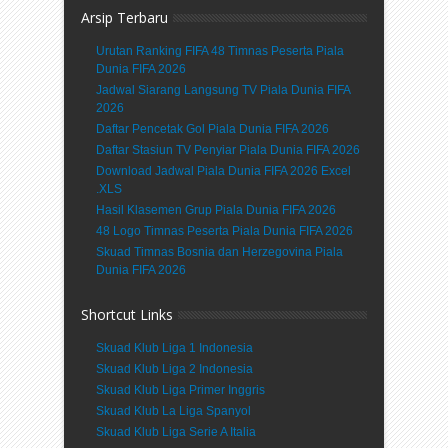
Arsip Terbaru
Urutan Ranking FIFA 48 Timnas Peserta Piala
Dunia FIFA 2026
Jadwal Siarang Langsung TV Piala Dunia FIFA
2026
Daftar Pencetak Gol Piala Dunia FIFA 2026
Daftar Stasiun TV Penyiar Piala Dunia FIFA 2026
Download Jadwal Piala Dunia FIFA 2026 Excel
.XLS
Hasil Klasemen Grup Piala Dunia FIFA 2026
48 Logo Timnas Peserta Piala Dunia FIFA 2026
Skuad Timnas Bosnia dan Herzegovina Piala
Dunia FIFA 2026
Shortcut Links
Skuad Klub Liga 1 Indonesia
Skuad Klub Liga 2 Indonesia
Skuad Klub Liga Primer Inggris
Skuad Klub La Liga Spanyol
Skuad Klub Liga Serie A Italia