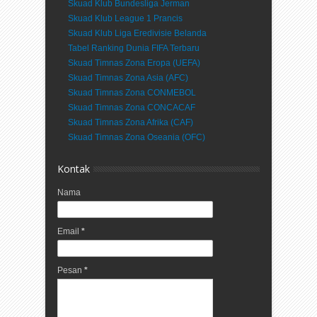
Skuad Klub Bundesliga Jerman
Skuad Klub League 1 Prancis
Skuad Klub Liga Eredivisie Belanda
Tabel Ranking Dunia FIFA Terbaru
Skuad Timnas Zona Eropa (UEFA)
Skuad Timnas Zona Asia (AFC)
Skuad Timnas Zona CONMEBOL
Skuad Timnas Zona CONCACAF
Skuad Timnas Zona Afrika (CAF)
Skuad Timnas Zona Oseania (OFC)
Kontak
Nama
Email
*
Pesan
*