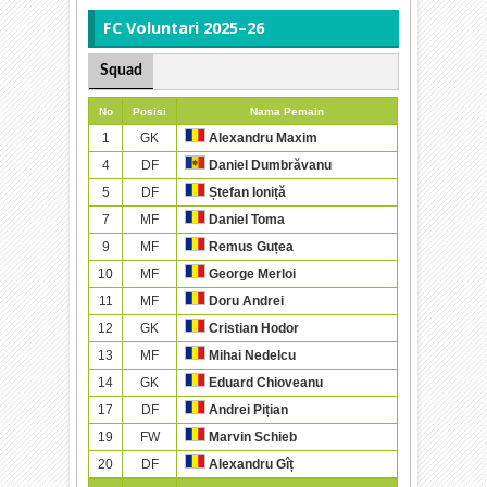
FC Voluntari 2025–26
Squad
No
Posisi
Nama Pemain
1
GK
Alexandru Maxim
4
DF
Daniel Dumbrăvanu
5
DF
Ștefan Ioniță
7
MF
Daniel Toma
9
MF
Remus Guțea
10
MF
George Merloi
11
MF
Doru Andrei
12
GK
Cristian Hodor
13
MF
Mihai Nedelcu
14
GK
Eduard Chioveanu
17
DF
Andrei Pițian
19
FW
Marvin Schieb
20
DF
Alexandru Gîț