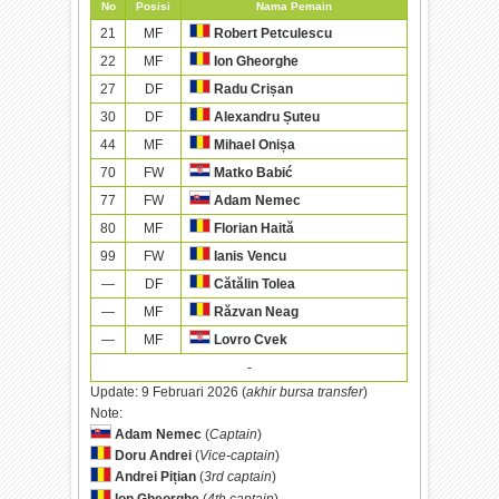
No
Posisi
Nama Pemain
21
MF
Robert Petculescu
22
MF
Ion Gheorghe
27
DF
Radu Crișan
30
DF
Alexandru Șuteu
44
MF
Mihael Onișa
70
FW
Matko Babić
77
FW
Adam Nemec
80
MF
Florian Haită
99
FW
Ianis Vencu
—
DF
Cătălin Tolea
—
MF
Răzvan Neag
—
MF
Lovro Cvek
-
Update:
9 Februari 2026 (
akhir bursa transfer
)
Note:
Adam Nemec
(
Captain
)
Doru Andrei
(
Vice-captain
)
Andrei Pițian
(
3rd captain
)
Ion Gheorghe
(
4th captain
)