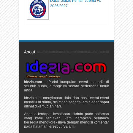
Daftar Skuad Pemain Arema FC
2026/2027
About
Idezia.com
- Portal kumpulan event menarik di
seluruh dunia, dirangkum secara sederhana untuk
anda.
Idezia.com menyimpan data dan hasil event-event
menarik di dunia, disimpan sebagai arsip agar dapat
dilihat dikemudian hari.
Apabila terdapat kesalahan isi/data pada halaman
yang kami sediakan, kami harapkan pembaca
bersedia mengkoreksinya dengan mengisi komentar
pada halaman tersebut. Salam.