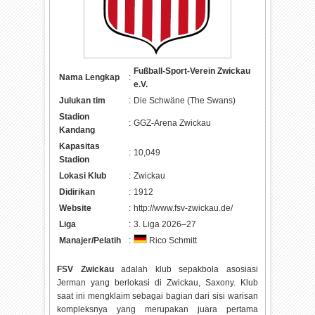
Fußball-Sport-Verein Zwickau
Nama Lengkap
:
e.V.
Julukan tim
:
Die Schwäne (The Swans)
Stadion
:
GGZ-Arena Zwickau
Kandang
Kapasitas
:
10,049
Stadion
Lokasi Klub
:
Zwickau
Didirikan
:
1912
Website
:
http://www.fsv-zwickau.de/
Liga
:
3. Liga 2026–27
Manajer/Pelatih
:
Rico Schmitt
FSV Zwickau
adalah klub sepakbola asosiasi
Jerman yang berlokasi di Zwickau, Saxony. Klub
saat ini mengklaim sebagai bagian dari sisi warisan
kompleksnya yang merupakan juara pertama