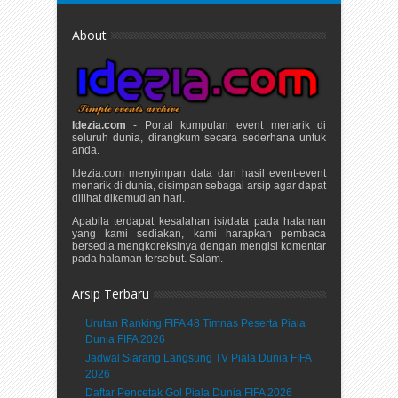
About
Idezia.com
- Portal kumpulan event menarik di
seluruh dunia, dirangkum secara sederhana untuk
anda.
Idezia.com menyimpan data dan hasil event-event
menarik di dunia, disimpan sebagai arsip agar dapat
dilihat dikemudian hari.
Apabila terdapat kesalahan isi/data pada halaman
yang kami sediakan, kami harapkan pembaca
bersedia mengkoreksinya dengan mengisi komentar
pada halaman tersebut. Salam.
Arsip Terbaru
Urutan Ranking FIFA 48 Timnas Peserta Piala
Dunia FIFA 2026
Jadwal Siarang Langsung TV Piala Dunia FIFA
2026
Daftar Pencetak Gol Piala Dunia FIFA 2026