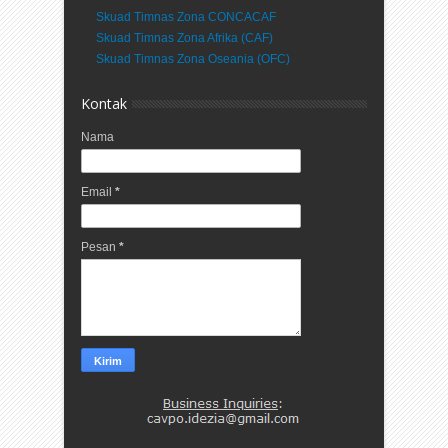
Skuad Timnas Zona CONCACAF
Skuad Timnas Zona Afrika (CAF)
Skuad Timnas Zona Oseania (OFC)
Kontak
Nama
Email
*
Pesan
*