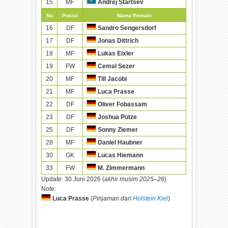
15
MF
Andrej Startsev
No
Posisi
Nama Pemain
16
DF
Sandro Sengersdorf
17
DF
Jonas Dittrich
18
MF
Lukas Eixler
19
FW
Cemal Sezer
20
MF
Till Jacobi
21
MF
Luca Prasse
22
DF
Oliver Fobassam
23
DF
Joshua Putze
25
DF
Sonny Ziemer
28
MF
Daniel Haubner
30
GK
Lucas Hiemann
33
FW
M. Zimmermann
Update:
30 Juni 2026 (
akhir musim 2025–26
)
Note:
Luca Prasse
(
Pinjaman dari
Holstein Kiel
)