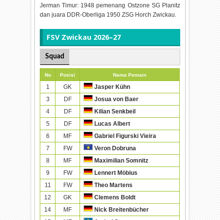
Jerman Timur: 1948 pemenang Ostzone SG Planitz
dan juara DDR-Oberliga 1950 ZSG Horch Zwickau.
FSV Zwickau 2026–27
Squad
No
Posisi
Nama Pemain
1
GK
Jasper Kühn
3
DF
Josua von Baer
4
DF
Kilian Senkbeil
5
DF
Lucas Albert
6
MF
Gabriel Figurski Vieira
7
FW
Veron Dobruna
8
MF
Maximilian Somnitz
9
FW
Lennert Möbius
11
FW
Theo Martens
12
GK
Clemens Boldt
14
MF
Nick Breitenbücher