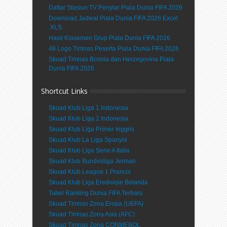
Daftar Stasiun TV Penyiar Piala Dunia FIFA 2026
Download Jadwal Piala Dunia FIFA 2026 Excel
.XLS
Hasil Klasemen Grup Piala Dunia FIFA 2026
48 Logo Timnas Peserta Piala Dunia FIFA 2026
Skuad Timnas Bosnia dan Herzegovina Piala
Dunia FIFA 2026
Shortcut Links
Skuad Klub Liga 1 Indonesia
Skuad Klub Liga 2 Indonesia
Skuad Klub Liga Primer Inggris
Skuad Klub La Liga Spanyol
Skuad Klub Liga Serie A Italia
Skuad Klub Bundesliga Jerman
Skuad Klub League 1 Prancis
Skuad Klub Liga Eredivisie Belanda
Tabel Ranking Dunia FIFA Terbaru
Skuad Timnas Zona Eropa (UEFA)
Skuad Timnas Zona Asia (AFC)
Skuad Timnas Zona CONMEBOL