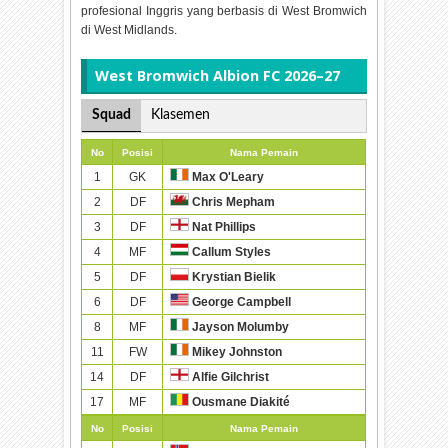
profesional Inggris yang berbasis di West Bromwich
di West Midlands.
West Bromwich Albion FC 2026–27
Squad
Klasemen
No
Posisi
Nama Pemain
1
GK
Max O'Leary
2
DF
Chris Mepham
3
DF
Nat Phillips
4
MF
Callum Styles
5
DF
Krystian Bielik
6
DF
George Campbell
8
MF
Jayson Molumby
11
FW
Mikey Johnston
14
DF
Alfie Gilchrist
17
MF
Ousmane Diakité
No
Posisi
Nama Pemain