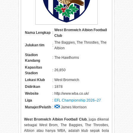
West Bromwich Albion Football
Nama Lengkap
:
Club
The Baggies, The Throstles, The
Julukan tim
:
Albion
Stadion
:
The Hawthorns
Kandang
Kapasitas
:
26,850
Stadion
Lokasi Klub
:
West Bromwich
Didirikan
:
1878
Website
:
http://www.wba.co.uk/
Liga
:
EFL Championship 2026–27
Manajer/Pelatih
:
James Morrison
West Bromwich Albion Football Club
, juga dikenal
sebagai West Brom, The Baggies, The Throstles,
Albion atau hanya WBA, adalah klub sepak bola