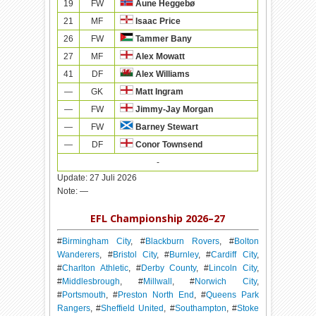
19
FW
Aune Heggebø
21
MF
Isaac Price
26
FW
Tammer Bany
27
MF
Alex Mowatt
41
DF
Alex Williams
—
GK
Matt Ingram
—
FW
Jimmy-Jay Morgan
—
FW
Barney Stewart
—
DF
Conor Townsend
-
Update:
27 Juli 2026
Note:
—
EFL Championship 2026–27
#
Birmingham City
, #
Blackburn Rovers
, #
Bolton
Wanderers
, #
Bristol City
, #
Burnley
, #
Cardiff City
,
#
Charlton Athletic
, #
Derby County
, #
Lincoln City
,
#
Middlesbrough
, #
Millwall
, #
Norwich City
,
#
Portsmouth
, #
Preston North End
, #
Queens Park
Rangers
, #
Sheffield United
, #
Southampton
, #
Stoke