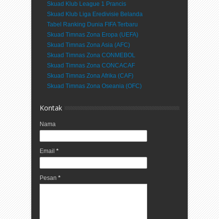
Skuad Klub League 1 Prancis
Skuad Klub Liga Eredivisie Belanda
Tabel Ranking Dunia FIFA Terbaru
Skuad Timnas Zona Eropa (UEFA)
Skuad Timnas Zona Asia (AFC)
Skuad Timnas Zona CONMEBOL
Skuad Timnas Zona CONCACAF
Skuad Timnas Zona Afrika (CAF)
Skuad Timnas Zona Oseania (OFC)
Kontak
Nama
Email
*
Pesan
*