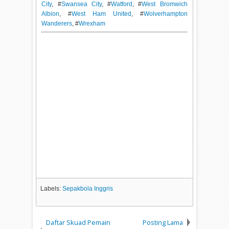
City
, #
Swansea City
, #
Watford
, #
West Bromwich
Albion
, #
West Ham United
, #
Wolverhampton
Wanderers
, #
Wrexham
Labels:
Sepakbola Inggris
Daftar Skuad Pemain
Posting Lama