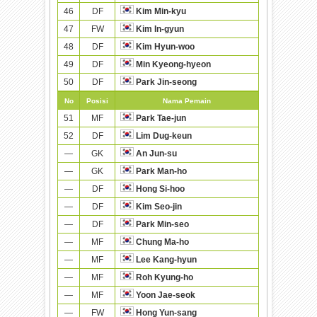
46
DF
Kim Min-kyu
47
FW
Kim In-gyun
48
DF
Kim Hyun-woo
49
DF
Min Kyeong-hyeon
50
DF
Park Jin-seong
No
Posisi
Nama Pemain
51
MF
Park Tae-jun
52
DF
Lim Dug-keun
—
GK
An Jun-su
—
GK
Park Man-ho
—
DF
Hong Si-hoo
—
DF
Kim Seo-jin
—
DF
Park Min-seo
—
MF
Chung Ma-ho
—
MF
Lee Kang-hyun
—
MF
Roh Kyung-ho
—
MF
Yoon Jae-seok
—
FW
Hong Yun-sang