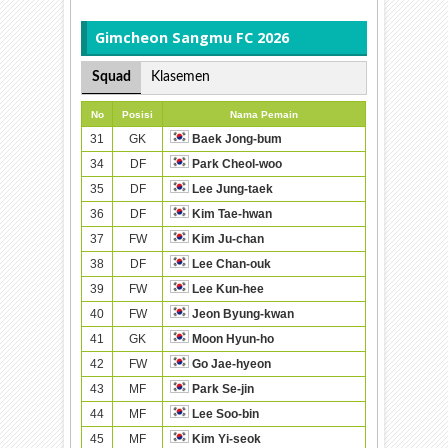
Gimcheon Sangmu FC 2026
Squad
Klasemen
No
Posisi
Nama Pemain
31
GK
Baek Jong-bum
34
DF
Park Cheol-woo
35
DF
Lee Jung-taek
36
DF
Kim Tae-hwan
37
FW
Kim Ju-chan
38
DF
Lee Chan-ouk
39
FW
Lee Kun-hee
40
FW
Jeon Byung-kwan
41
GK
Moon Hyun-ho
42
FW
Go Jae-hyeon
43
MF
Park Se-jin
44
MF
Lee Soo-bin
45
MF
Kim Yi-seok