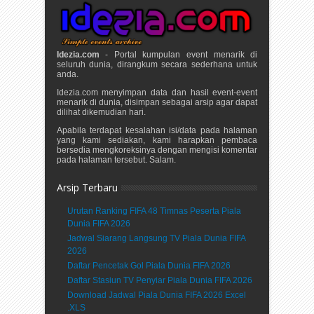
Idezia.com
- Portal kumpulan event menarik di
seluruh dunia, dirangkum secara sederhana untuk
anda.
Idezia.com menyimpan data dan hasil event-event
menarik di dunia, disimpan sebagai arsip agar dapat
dilihat dikemudian hari.
Apabila terdapat kesalahan isi/data pada halaman
yang kami sediakan, kami harapkan pembaca
bersedia mengkoreksinya dengan mengisi komentar
pada halaman tersebut. Salam.
Arsip Terbaru
Urutan Ranking FIFA 48 Timnas Peserta Piala
Dunia FIFA 2026
Jadwal Siarang Langsung TV Piala Dunia FIFA
2026
Daftar Pencetak Gol Piala Dunia FIFA 2026
Daftar Stasiun TV Penyiar Piala Dunia FIFA 2026
Download Jadwal Piala Dunia FIFA 2026 Excel
.XLS