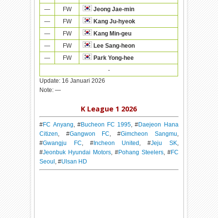
—
FW
Jeong Jae-min
—
FW
Kang Ju-hyeok
—
FW
Kang Min-geu
—
FW
Lee Sang-heon
—
FW
Park Yong-hee
-
Update:
16 Januari 2026
Note:
—
K League 1 2026
#
FC Anyang
, #
Bucheon FC 1995
, #
Daejeon Hana
Citizen
, #
Gangwon FC
, #
Gimcheon Sangmu
,
#
Gwangju FC
, #
Incheon United
, #
Jeju SK
,
#
Jeonbuk Hyundai Motors
, #
Pohang Steelers
, #
FC
Seoul
, #
Ulsan HD