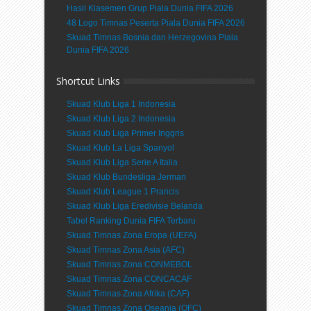
Hasil Klasemen Grup Piala Dunia FIFA 2026
48 Logo Timnas Peserta Piala Dunia FIFA 2026
Skuad Timnas Bosnia dan Herzegovina Piala
Dunia FIFA 2026
Shortcut Links
Skuad Klub Liga 1 Indonesia
Skuad Klub Liga 2 Indonesia
Skuad Klub Liga Primer Inggris
Skuad Klub La Liga Spanyol
Skuad Klub Liga Serie A Italia
Skuad Klub Bundesliga Jerman
Skuad Klub League 1 Prancis
Skuad Klub Liga Eredivisie Belanda
Tabel Ranking Dunia FIFA Terbaru
Skuad Timnas Zona Eropa (UEFA)
Skuad Timnas Zona Asia (AFC)
Skuad Timnas Zona CONMEBOL
Skuad Timnas Zona CONCACAF
Skuad Timnas Zona Afrika (CAF)
Skuad Timnas Zona Oseania (OFC)