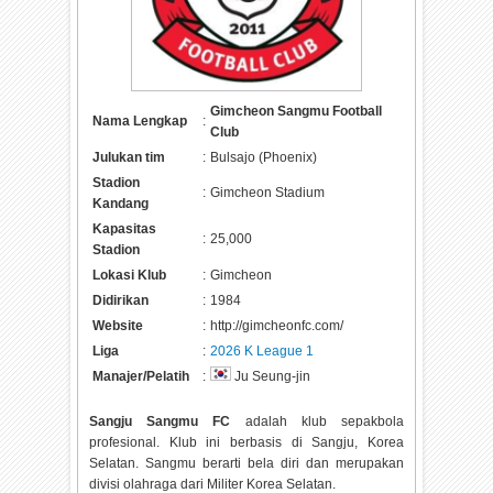
Gimcheon Sangmu Football
Nama Lengkap
:
Club
Julukan tim
:
Bulsajo (Phoenix)
Stadion
:
Gimcheon Stadium
Kandang
Kapasitas
:
25,000
Stadion
Lokasi Klub
:
Gimcheon
Didirikan
:
1984
Website
:
http://gimcheonfc.com/
Liga
:
2026 K League 1
Manajer/Pelatih
:
Ju Seung-jin
Sangju Sangmu FC
adalah klub sepakbola
profesional. Klub ini berbasis di Sangju, Korea
Selatan. Sangmu berarti bela diri dan merupakan
divisi olahraga dari Militer Korea Selatan.