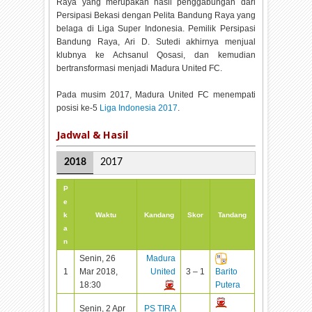
Raya yang merupakan hasil penggabungan dari
Persipasi Bekasi dengan Pelita Bandung Raya yang
belaga di Liga Super Indonesia. Pemilik Persipasi
Bandung Raya, Ari D. Sutedi akhirnya menjual
klubnya ke Achsanul Qosasi, dan kemudian
bertransformasi menjadi Madura United FC.
Pada musim 2017, Madura United FC menempati
posisi ke-5
Liga Indonesia 2017
.
Jadwal & Hasil
2018
2017
P
e
k
Waktu
Kandang
Skor
Tandang
a
n
Senin, 26
Madura
1
Mar 2018,
United
3 – 1
Barito
18:30
Putera
Senin, 2 Apr
PS TIRA