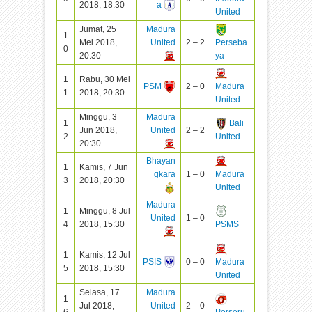
2018, 18:30
a
United
Jumat, 25
Madura
1
Mei 2018,
United
2 – 2
Perseba
0
20:30
ya
1
Rabu, 30 Mei
PSM
2 – 0
Madura
1
2018, 20:30
United
Minggu, 3
Madura
1
Bali
Jun 2018,
United
2 – 2
2
United
20:30
Bhayan
1
Kamis, 7 Jun
gkara
1 – 0
Madura
3
2018, 20:30
United
Madura
1
Minggu, 8 Jul
United
1 – 0
4
2018, 15:30
PSMS
1
Kamis, 12 Jul
PSIS
0 – 0
Madura
5
2018, 15:30
United
Selasa, 17
Madura
1
Jul 2018,
United
2 – 0
6
Perseru