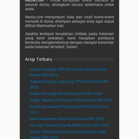
Idezia.com
- Portal kumpulan event menarik di
seluruh dunia, dirangkum secara sederhana untuk
anda.
Idezia.com menyimpan data dan hasil event-event
menarik di dunia, disimpan sebagai arsip agar dapat
dilihat dikemudian hari.
Apabila terdapat kesalahan isi/data pada halaman
yang kami sediakan, kami harapkan pembaca
bersedia mengkoreksinya dengan mengisi komentar
pada halaman tersebut. Salam.
Arsip Terbaru
Urutan Ranking FIFA 48 Timnas Peserta Piala
Dunia FIFA 2026
Jadwal Siarang Langsung TV Piala Dunia FIFA
2026
Daftar Pencetak Gol Piala Dunia FIFA 2026
Daftar Stasiun TV Penyiar Piala Dunia FIFA 2026
Download Jadwal Piala Dunia FIFA 2026 Excel
.XLS
Hasil Klasemen Grup Piala Dunia FIFA 2026
48 Logo Timnas Peserta Piala Dunia FIFA 2026
Skuad Timnas Bosnia dan Herzegovina Piala
Dunia FIFA 2026