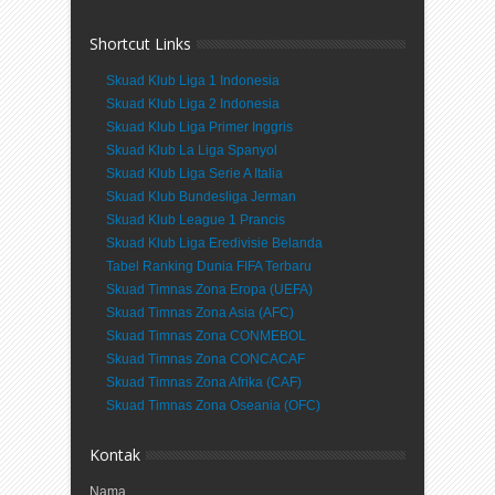
Shortcut Links
Skuad Klub Liga 1 Indonesia
Skuad Klub Liga 2 Indonesia
Skuad Klub Liga Primer Inggris
Skuad Klub La Liga Spanyol
Skuad Klub Liga Serie A Italia
Skuad Klub Bundesliga Jerman
Skuad Klub League 1 Prancis
Skuad Klub Liga Eredivisie Belanda
Tabel Ranking Dunia FIFA Terbaru
Skuad Timnas Zona Eropa (UEFA)
Skuad Timnas Zona Asia (AFC)
Skuad Timnas Zona CONMEBOL
Skuad Timnas Zona CONCACAF
Skuad Timnas Zona Afrika (CAF)
Skuad Timnas Zona Oseania (OFC)
Kontak
Nama