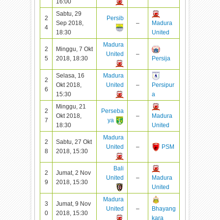
16:00
Sabtu, 29
2
Persib
Sep 2018,
–
Madura
4
18:30
United
Madura
2
Minggu, 7 Okt
United
–
5
2018, 18:30
Persija
Selasa, 16
Madura
2
Okt 2018,
United
–
Persipur
6
15:30
a
Minggu, 21
2
Perseba
Okt 2018,
–
Madura
7
ya
18:30
United
Madura
2
Sabtu, 27 Okt
United
–
PSM
8
2018, 15:30
Bali
2
Jumat, 2 Nov
United
–
Madura
9
2018, 15:30
United
Madura
3
Jumat, 9 Nov
United
–
Bhayang
0
2018, 15:30
kara