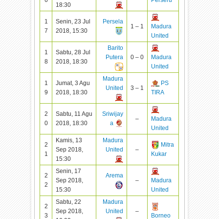
18:30
1
Senin, 23 Jul
Persela
1 – 1
Madura
7
2018, 15:30
United
Barito
1
Sabtu, 28 Jul
Putera
0 – 0
Madura
8
2018, 18:30
United
Madura
1
Jumat, 3 Agu
PS
United
3 – 1
9
2018, 18:30
TIRA
2
Sabtu, 11 Agu
Sriwijay
–
Madura
0
2018, 18:30
a
United
Kamis, 13
Madura
2
Mitra
Sep 2018,
United
–
1
Kukar
15:30
Senin, 17
2
Arema
Sep 2018,
–
Madura
2
15:30
United
Sabtu, 22
Madura
2
Sep 2018,
United
–
3
Borneo