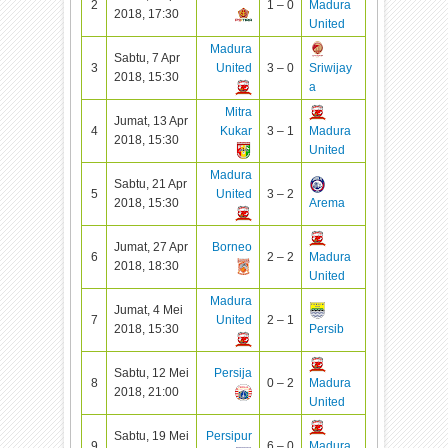
2
1 – 0
Madura
2018, 17:30
United
Madura
Sabtu, 7 Apr
3
United
3 – 0
Sriwijay
2018, 15:30
a
Mitra
Jumat, 13 Apr
4
Kukar
3 – 1
Madura
2018, 15:30
United
Madura
Sabtu, 21 Apr
5
United
3 – 2
2018, 15:30
Arema
Jumat, 27 Apr
Borneo
6
2 – 2
Madura
2018, 18:30
United
Madura
Jumat, 4 Mei
7
United
2 – 1
2018, 15:30
Persib
Sabtu, 12 Mei
Persija
8
0 – 2
Madura
2018, 21:00
United
Sabtu, 19 Mei
Persipur
9
6 – 0
Madura