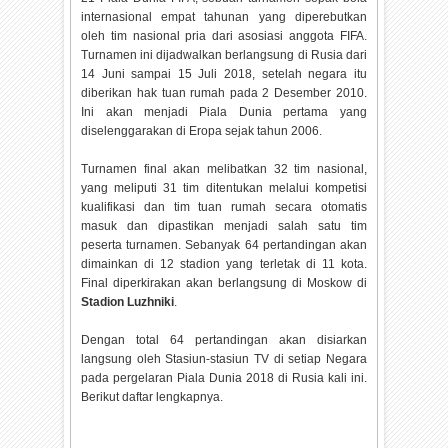
internasional empat tahunan yang diperebutkan
oleh tim nasional pria dari asosiasi anggota FIFA.
Turnamen ini dijadwalkan berlangsung di Rusia dari
14 Juni sampai 15 Juli 2018, setelah negara itu
diberikan hak tuan rumah pada 2 Desember 2010.
Ini akan menjadi Piala Dunia pertama yang
diselenggarakan di Eropa sejak tahun 2006.
Turnamen final akan melibatkan 32 tim nasional,
yang meliputi 31 tim ditentukan melalui kompetisi
kualifikasi dan tim tuan rumah secara otomatis
masuk dan dipastikan menjadi salah satu tim
peserta turnamen. Sebanyak 64 pertandingan akan
dimainkan di 12 stadion yang terletak di 11 kota.
Final diperkirakan akan berlangsung di Moskow di
Stadion Luzhniki
.
Dengan total 64 pertandingan akan disiarkan
langsung oleh Stasiun-stasiun TV di setiap Negara
pada pergelaran Piala Dunia 2018 di Rusia kali ini.
Berikut daftar lengkapnya.