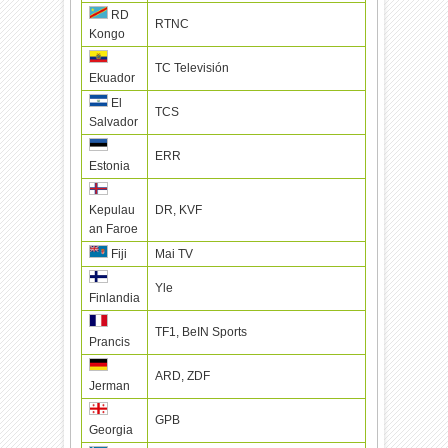
RD
RTNC
Kongo
TC Televisión
Ekuador
El
TCS
Salvador
ERR
Estonia
DR, KVF
Kepulau
an Faroe
Mai TV
Fiji
Yle
Finlandia
TF1, BeIN Sports
Prancis
ARD, ZDF
Jerman
GPB
Georgia