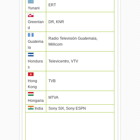
ERT
Yunani
DR, KNR
Greenlan
d
Radio Televisión Guatemala,
Guatema
Millicom
la
Televicentro, VTV
Hondura
s
TVB
Hong
Kong
MTVA
Hongaria
Sony SIX, Sony ESPN
India