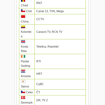
RNT
Chad
Canal 13, TVN, Mega
Chili
CCTV
China
Caracol TV, RCN TV
Kolombi
a
Teletica, Repretel
Kosta
Rika
RTI
Pantai
Gading
HRT
Kroasia
CyBC
Siprus
ČT
Ceko
DR, TV 2
Denmark