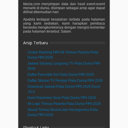
Idezia.com menyimpan data dan hasil event-event
menarik di dunia, disimpan sebagai arsip agar dapat
dilihat dikemudian hari.
Apabila terdapat kesalahan isi/data pada halaman
yang kami sediakan, kami harapkan pembaca
bersedia mengkoreksinya dengan mengisi komentar
pada halaman tersebut. Salam.
Arsip Terbaru
Urutan Ranking FIFA 48 Timnas Peserta Piala
Dunia FIFA 2026
Jadwal Siarang Langsung TV Piala Dunia FIFA
2026
Daftar Pencetak Gol Piala Dunia FIFA 2026
Daftar Stasiun TV Penyiar Piala Dunia FIFA 2026
Download Jadwal Piala Dunia FIFA 2026 Excel
.XLS
Hasil Klasemen Grup Piala Dunia FIFA 2026
48 Logo Timnas Peserta Piala Dunia FIFA 2026
Skuad Timnas Bosnia dan Herzegovina Piala
Dunia FIFA 2026
Shortcut Links