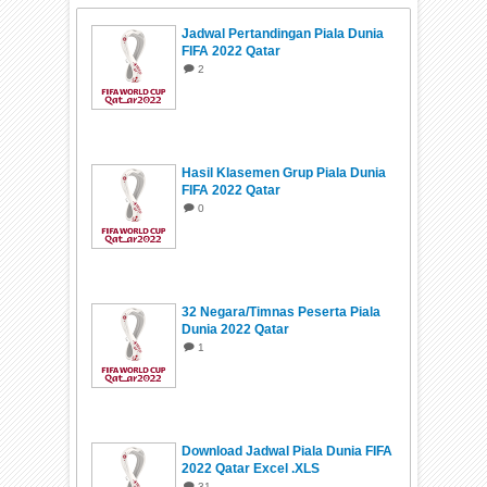
Jadwal Pertandingan Piala Dunia
FIFA 2022 Qatar
2
Hasil Klasemen Grup Piala Dunia
FIFA 2022 Qatar
0
32 Negara/Timnas Peserta Piala
Dunia 2022 Qatar
1
Download Jadwal Piala Dunia FIFA
2022 Qatar Excel .XLS
31