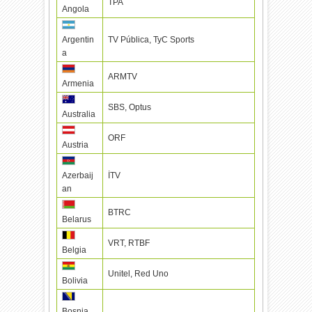
TPA
Angola
TV Pública, TyC Sports
Argentin
a
ARMTV
Armenia
SBS, Optus
Australia
ORF
Austria
İTV
Azerbaij
an
BTRC
Belarus
VRT, RTBF
Belgia
Unitel, Red Uno
Bolivia
Bosnia