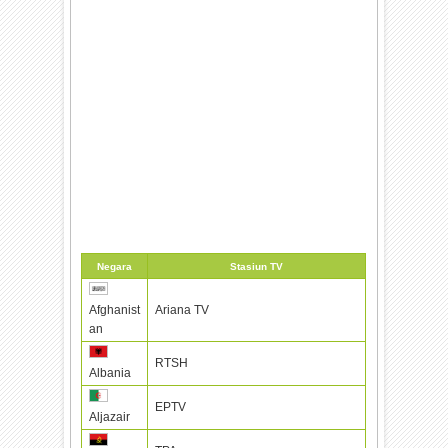
Negara
Stasiun TV
Ariana TV
Afghanist
an
RTSH
Albania
EPTV
Aljazair