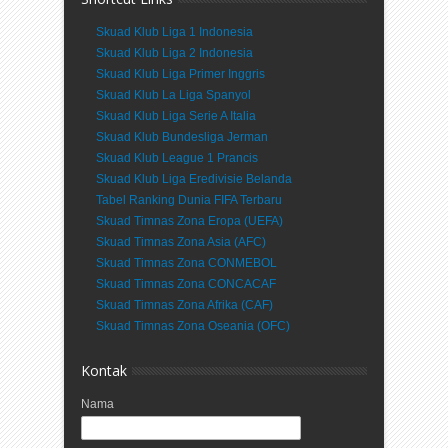
Skuad Klub Liga 1 Indonesia
Skuad Klub Liga 2 Indonesia
Skuad Klub Liga Primer Inggris
Skuad Klub La Liga Spanyol
Skuad Klub Liga Serie A Italia
Skuad Klub Bundesliga Jerman
Skuad Klub League 1 Prancis
Skuad Klub Liga Eredivisie Belanda
Tabel Ranking Dunia FIFA Terbaru
Skuad Timnas Zona Eropa (UEFA)
Skuad Timnas Zona Asia (AFC)
Skuad Timnas Zona CONMEBOL
Skuad Timnas Zona CONCACAF
Skuad Timnas Zona Afrika (CAF)
Skuad Timnas Zona Oseania (OFC)
Kontak
Nama