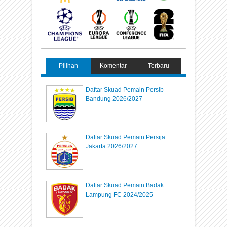
Pilihan
Komentar
Terbaru
Daftar Skuad Pemain Persib
Bandung 2026/2027
Daftar Skuad Pemain Persija
Jakarta 2026/2027
Daftar Skuad Pemain Badak
Lampung FC 2024/2025