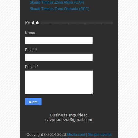
Skuad Timnas Zona Afrika (CAF)
Skuad Timnas Zona Oseania (OFC)
Kontak
Nama
Email
*
Pesan
*
Copyright © 2014-
2026
Idezia.com | Simple events