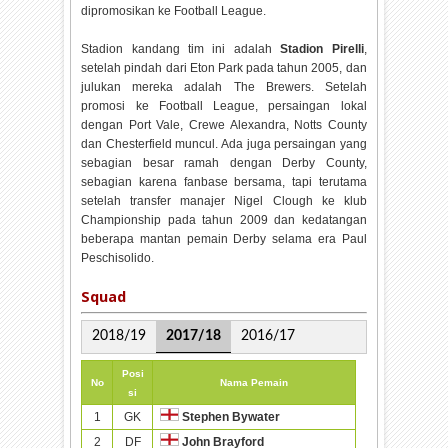
dipromosikan ke Football League.
Stadion kandang tim ini adalah
Stadion Pirelli
,
setelah pindah dari Eton Park pada tahun 2005, dan
julukan mereka adalah The Brewers. Setelah
promosi ke Football League, persaingan lokal
dengan Port Vale, Crewe Alexandra, Notts County
dan Chesterfield muncul. Ada juga persaingan yang
sebagian besar ramah dengan Derby County,
sebagian karena fanbase bersama, tapi terutama
setelah transfer manajer Nigel Clough ke klub
Championship pada tahun 2009 dan kedatangan
beberapa mantan pemain Derby selama era Paul
Peschisolido.
Squad
2018/19
2017/18
2016/17
Posi
No
Nama Pemain
si
1
GK
Stephen Bywater
2
DF
John Brayford