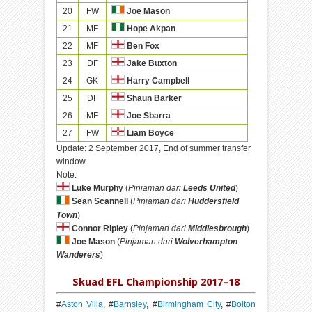
20
FW
Joe Mason
21
MF
Hope Akpan
22
MF
Ben Fox
23
DF
Jake Buxton
24
GK
Harry Campbell
25
DF
Shaun Barker
26
MF
Joe Sbarra
27
FW
Liam Boyce
Update:
2 September 2017, End of summer transfer
window
Note:
Luke Murphy
(
Pinjaman dari
Leeds United
)
Sean Scannell
(
Pinjaman dari
Huddersfield
Town
)
Connor Ripley
(
Pinjaman dari
Middlesbrough
)
Joe Mason
(
Pinjaman dari
Wolverhampton
Wanderers
)
Skuad EFL Championship 2017–18
#
Aston Villa
, #
Barnsley
, #
Birmingham City
, #
Bolton