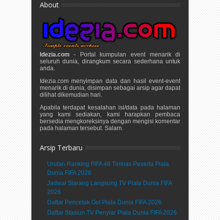
About
Idezia.com
- Portal kumpulan event menarik di
seluruh dunia, dirangkum secara sederhana untuk
anda.
Idezia.com menyimpan data dan hasil event-event
menarik di dunia, disimpan sebagai arsip agar dapat
dilihat dikemudian hari.
Apabila terdapat kesalahan isi/data pada halaman
yang kami sediakan, kami harapkan pembaca
bersedia mengkoreksinya dengan mengisi komentar
pada halaman tersebut. Salam.
Arsip Terbaru
Urutan Ranking FIFA 48 Timnas Peserta Piala
Dunia FIFA 2026
Jadwal Siarang Langsung TV Piala Dunia FIFA
2026
Daftar Pencetak Gol Piala Dunia FIFA 2026
Daftar Stasiun TV Penyiar Piala Dunia FIFA 2026