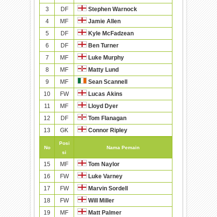
3
DF
Stephen Warnock
4
MF
Jamie Allen
5
DF
Kyle McFadzean
6
DF
Ben Turner
7
MF
Luke Murphy
8
MF
Matty Lund
9
MF
Sean Scannell
10
FW
Lucas Akins
11
MF
Lloyd Dyer
12
DF
Tom Flanagan
13
GK
Connor Ripley
Posi
No
Nama Pemain
si
15
MF
Tom Naylor
16
FW
Luke Varney
17
FW
Marvin Sordell
18
FW
Will Miller
19
MF
Matt Palmer