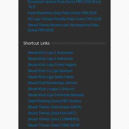
Download Jadwal Piala Dunia FIFA 2026 Excel
.XLS
Hasil Klasemen Grup Piala Dunia FIFA 2026
48 Logo Timnas Peserta Piala Dunia FIFA 2026
Skuad Timnas Bosnia dan Herzegovina Piala
Dunia FIFA 2026
Shortcut Links
Skuad Klub Liga 1 Indonesia
Skuad Klub Liga 2 Indonesia
Skuad Klub Liga Primer Inggris
Skuad Klub La Liga Spanyol
Skuad Klub Liga Serie A Italia
Skuad Klub Bundesliga Jerman
Skuad Klub League 1 Prancis
Skuad Klub Liga Eredivisie Belanda
Tabel Ranking Dunia FIFA Terbaru
Skuad Timnas Zona Eropa (UEFA)
Skuad Timnas Zona Asia (AFC)
Skuad Timnas Zona CONMEBOL
Skuad Timnas Zona CONCACAF