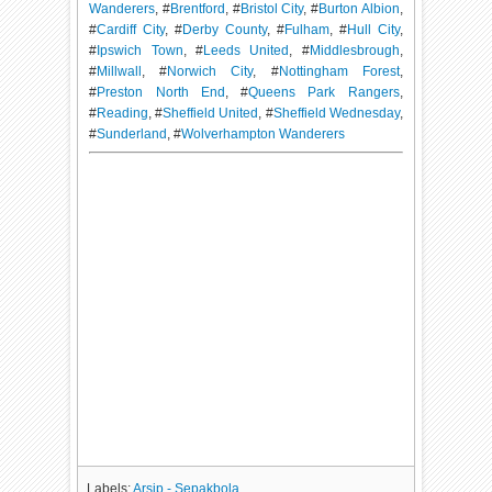
Wanderers
, #
Brentford
, #
Bristol City
, #
Burton Albion
,
#
Cardiff City
, #
Derby County
, #
Fulham
, #
Hull City
,
#
Ipswich Town
, #
Leeds United
, #
Middlesbrough
,
#
Millwall
, #
Norwich City
, #
Nottingham Forest
,
#
Preston North End
, #
Queens Park Rangers
,
#
Reading
, #
Sheffield United
, #
Sheffield Wednesday
,
#
Sunderland
, #
Wolverhampton Wanderers
Labels:
Arsip - Sepakbola