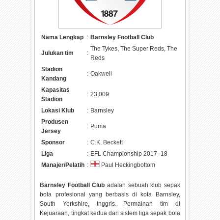
Nama Lengkap
:
Barnsley Football Club
The Tykes, The Super Reds, The
Julukan tim
:
Reds
Stadion
:
Oakwell
Kandang
Kapasitas
:
23,009
Stadion
Lokasi Klub
:
Barnsley
Produsen
:
Puma
Jersey
Sponsor
:
C.K. Beckett
Liga
:
EFL Championship 2017–18
Manajer/Pelatih
:
Paul Heckingbottom
Barnsley Football Club
adalah sebuah klub sepak
bola profesional yang berbasis di kota Barnsley,
South Yorkshire, Inggris. Permainan tim di
Kejuaraan, tingkat kedua dari sistem liga sepak bola