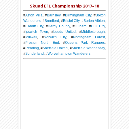
Skuad EFL Championship 2017–18
#
Aston Villa
, #
Barnsley
, #
Birmingham City
, #
Bolton
Wanderers
, #
Brentford
, #
Bristol City
, #
Burton Albion
,
#
Cardiff City
, #
Derby County
, #
Fulham
, #
Hull City
,
#
Ipswich Town
, #
Leeds United
, #
Middlesbrough
,
#
Millwall
, #
Norwich City
, #
Nottingham Forest
,
#
Preston North End
, #
Queens Park Rangers
,
#
Reading
, #
Sheffield United
, #
Sheffield Wednesday
,
#
Sunderland
, #
Wolverhampton Wanderers