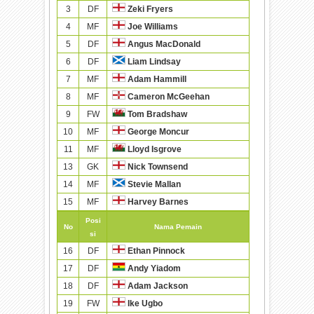
3
DF
Zeki Fryers
4
MF
Joe Williams
5
DF
Angus MacDonald
6
DF
Liam Lindsay
7
MF
Adam Hammill
8
MF
Cameron McGeehan
9
FW
Tom Bradshaw
10
MF
George Moncur
11
MF
Lloyd Isgrove
13
GK
Nick Townsend
14
MF
Stevie Mallan
15
MF
Harvey Barnes
Posi
No
Nama Pemain
si
16
DF
Ethan Pinnock
17
DF
Andy Yiadom
18
DF
Adam Jackson
19
FW
Ike Ugbo