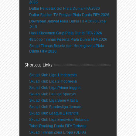
2026
Daftar Pencetak Gol Piala Dunia FIFA 2026
Daftar Stasiun TV Penyiar Piala Dunia FIFA 2026
Download Jadwal Piala Dunia FIFA 2026 Excel
.XLS
Hasil Klasemen Grup Piala Dunia FIFA 2026
48 Logo Timnas Peserta Piala Dunia FIFA 2026
Skuad Timnas Bosnia dan Herzegovina Piala
Dunia FIFA 2026
Shortcut Links
Skuad Klub Liga 1 Indonesia
Skuad Klub Liga 2 Indonesia
Skuad Klub Liga Primer Inggris
Skuad Klub La Liga Spanyol
Skuad Klub Liga Serie A Italia
Skuad Klub Bundesliga Jerman
Skuad Klub League 1 Prancis
Skuad Klub Liga Eredivisie Belanda
Tabel Ranking Dunia FIFA Terbaru
Skuad Timnas Zona Eropa (UEFA)