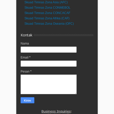
Skuad Timnas Zona Asia (AFC)
Skuad Timnas Zona CONMEBOL
Skuad Timnas Zona CONCACAF
Skuad Timnas Zona Afrika (CAF)
Skuad Timnas Zona Oseania (OFC)
Kontak
Nama
Email
*
Pesan
*