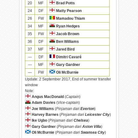
20
MF
Brad Potts
24
DF
Matty Pearson
26
FW
Mamadou Thiam
34
MF
Ryan Hedges
35
FW
Jacob Brown
36
DF
Ben Williams
37
MF
Jared Bird
—
DF
Dimitri Cavaré
—
MF
Gary Gardner
—
FW
Oli McBurnie
Update:
2 September 2017, End of summer transfer
window
Note:
Angus MacDonald
(
Captain
)
Adam Davies
(
Vice-captain
)
Joe Williams
(
Pinjaman dari
Everton
)
Harvey Barnes
(
Pinjaman dari
Leicester City
)
Ike Ugbo
(
Pinjaman dari
Chelsea
)
Gary Gardner
(
Pinjaman dari
Aston Villa
)
Oli McBurnie
(
Pinjaman dari
Swansea City
)