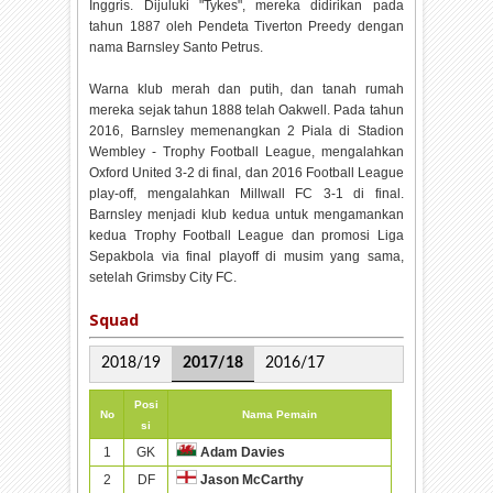
Inggris. Dijuluki "Tykes", mereka didirikan pada
tahun 1887 oleh Pendeta Tiverton Preedy dengan
nama Barnsley Santo Petrus.
Warna klub merah dan putih, dan tanah rumah
mereka sejak tahun 1888 telah Oakwell. Pada tahun
2016, Barnsley memenangkan 2 Piala di Stadion
Wembley - Trophy Football League, mengalahkan
Oxford United 3-2 di final, dan 2016 Football League
play-off, mengalahkan Millwall FC 3-1 di final.
Barnsley menjadi klub kedua untuk mengamankan
kedua Trophy Football League dan promosi Liga
Sepakbola via final playoff di musim yang sama,
setelah Grimsby City FC.
Squad
2018/19
2017/18
2016/17
Posi
No
Nama Pemain
si
1
GK
Adam Davies
2
DF
Jason McCarthy