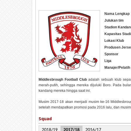
Nama Lengkap
Julukan tim
Stadion Kandan
Kapasitas Stad
Lokasi Klub
Produsen Jers
Sponsor
Liga
Manajer/Pelatih
Middlesbrough Football Club
adalah sebuah klub sepak
merah-putih, sehingga mereka dijuluki Boro. Pada bul
kandang mereka hingga saat ini.
Musim 2017-18 akan menjadi musim ke-16 Middlesbroug
setelah mendapatkan promosi pada 2016 lalu, dan musim i
Squad
2018/19
2017/18
2016/17