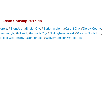
L Championship 2017–18
erers
, #
Brentford
, #
Bristol City
, #
Burton Albion
, #
Cardiff City
, #
Derby County
,
dlesbrough
, #
Millwall
, #
Norwich City
, #
Nottingham Forest
, #
Preston North End
,
effield Wednesday
, #
Sunderland
, #
Wolverhampton Wanderers