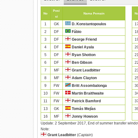
Posi
No
Nama Pemain
N
si
1
GK
1
D. Konstantopoulos
2
DF
1
Fábio
3
DF
1
George Friend
4
DF
2
Daniel Ayala
5
DF
2
Ryan Shotton
6
DF
2
Ben Gibson
7
MF
2
Grant Leadbitter
8
MF
2
Adam Clayton
9
FW
3
Britt Assombalonga
10
FW
3
Martin Braithwaite
11
FW
3
Patrick Bamford
13
GK
3
Tomás Mejías
16
MF
Jonny Howson
Update:
2 September 2017, End of summer transfer wind
Note:
Grant Leadbitter
(
Captain
)