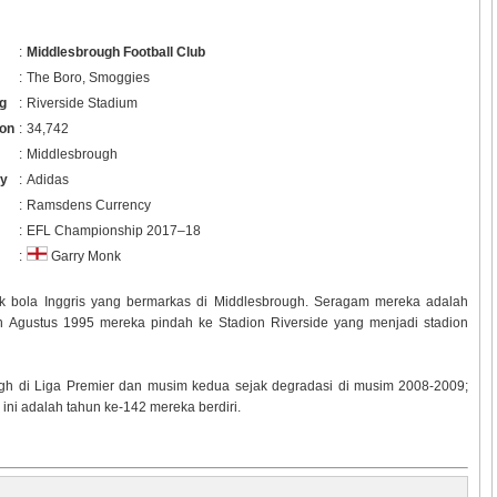
:
Middlesbrough Football Club
:
The Boro, Smoggies
g
:
Riverside Stadium
ion
:
34,742
:
Middlesbrough
ey
:
Adidas
:
Ramsdens Currency
:
EFL Championship 2017–18
:
Garry Monk
 bola Inggris yang bermarkas di Middlesbrough. Seragam mereka adalah
an Agustus 1995 mereka pindah ke Stadion Riverside yang menjadi stadion
h di Liga Premier dan musim kedua sejak degradasi di musim 2008-2009;
ni adalah tahun ke-142 mereka berdiri.