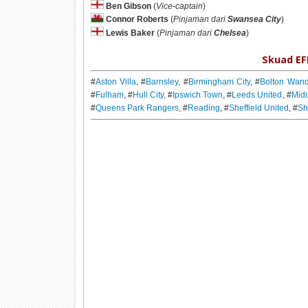
Ben Gibson
(
Vice-captain
)
Connor Roberts
(
Pinjaman dari
Swansea City
)
Lewis Baker
(
Pinjaman dari
Chelsea
)
Skuad EF
#
Aston Villa
, #
Barnsley
, #
Birmingham City
, #
Bolton Wand
#
Fulham
, #
Hull City
, #
Ipswich Town
, #
Leeds United
, #
Mid
#
Queens Park Rangers
, #
Reading
, #
Sheffield United
, #
Sh