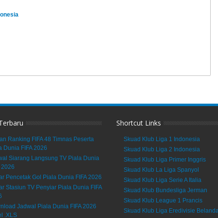
donesia
 Terbaru
Shortcut Links
an Ranking FIFA 48 Timnas Peserta
Skuad Klub Liga 1 Indonesia
a Dunia FIFA 2026
Skuad Klub Liga 2 Indonesia
al Siarang Langsung TV Piala Dunia
Skuad Klub Liga Primer Inggris
 2026
Skuad Klub La Liga Spanyol
ar Pencetak Gol Piala Dunia FIFA 2026
Skuad Klub Liga Serie A Italia
ar Stasiun TV Penyiar Piala Dunia FIFA
Skuad Klub Bundesliga Jerman
6
Skuad Klub League 1 Prancis
load Jadwal Piala Dunia FIFA 2026
Skuad Klub Liga Eredivisie Beland
l .XLS