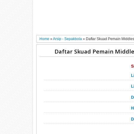
Home
»
Arsip - Sepakbola
»
Daftar Skuad Pemain Middle
Daftar Skuad Pemain Middle
S
L
L
D
H
D