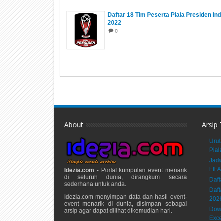
Daftar 18 Tim Peserta Piala Presiden In
2022
0
About
Arsip
Urut
Pial
Jadw
FIFA
Idezia.com
- Portal kumpulan event menarik
di seluruh dunia, dirangkum secara
Daft
sederhana untuk anda.
Daft
Idezia.com menyimpan data dan hasil event-
202
event menarik di dunia, disimpan sebagai
Down
arsip agar dapat dilihat dikemudian hari.
Exce