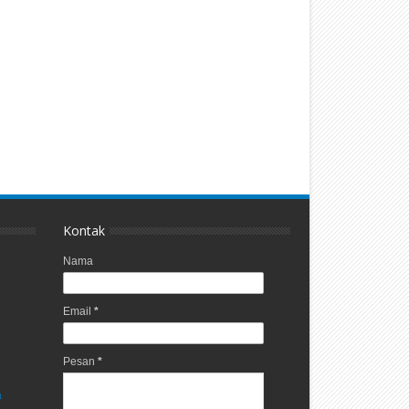
Kontak
Nama
Email
*
Pesan
*
a