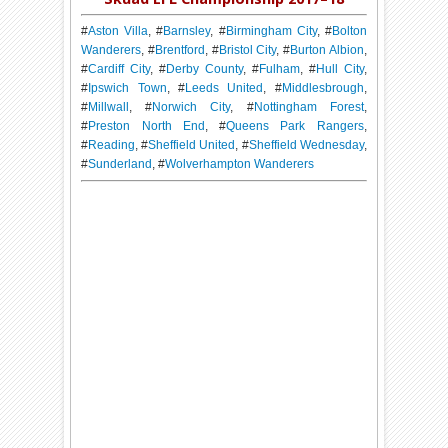
#
Aston Villa
, #
Barnsley
, #
Birmingham City
, #
Bolton
Wanderers
, #
Brentford
, #
Bristol City
, #
Burton Albion
,
#
Cardiff City
, #
Derby County
, #
Fulham
, #
Hull City
,
#
Ipswich Town
, #
Leeds United
, #
Middlesbrough
,
#
Millwall
, #
Norwich City
, #
Nottingham Forest
,
#
Preston North End
, #
Queens Park Rangers
,
#
Reading
, #
Sheffield United
, #
Sheffield Wednesday
,
#
Sunderland
, #
Wolverhampton Wanderers