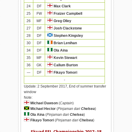
24
DF
Max Clark
25
FW
Fraizer Campbell
26
MF
Greg Olley
27
DF
Josh Clackstone
28
DF
Stephen Kingsley
30
DF
Brian Lenihan
34
DF
Ola Aina
35
MF
Kevin Stewart
36
GK
Callum Burton
—
DF
Fikayo Tomori
-
Update:
2 September 2017, End of summer transfer
window
Note:
Michael Dawson
(
Captain
)
Michael Hector
(
Pinjaman dari
Chelsea
)
Ola Aina
(
Pinjaman dari
Chelsea
)
Fikayo Tomori
(
Pinjaman dari
Chelsea
)
Skuad EFL Championship 2017–18