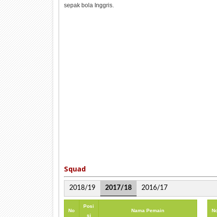
sepak bola Inggris.
Squad
2018/19
2017/18
2016/17
Posi
No
Nama Pemain
N
si