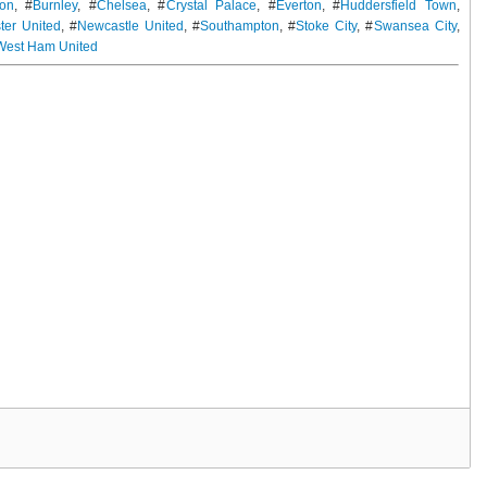
ion
, #
Burnley
, #
Chelsea
, #
Crystal Palace
, #
Everton
, #
Huddersfield Town
,
ter United
, #
Newcastle United
, #
Southampton
, #
Stoke City
, #
Swansea City
,
West Ham United