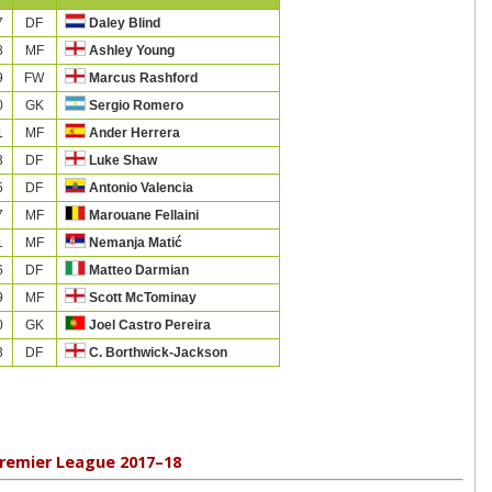
7
DF
Daley Blind
8
MF
Ashley Young
9
FW
Marcus Rashford
0
GK
Sergio Romero
1
MF
Ander Herrera
3
DF
Luke Shaw
5
DF
Antonio Valencia
7
MF
Marouane Fellaini
1
MF
Nemanja Matić
6
DF
Matteo Darmian
9
MF
Scott McTominay
0
GK
Joel Castro Pereira
3
DF
C. Borthwick-Jackson
remier League 2017–18