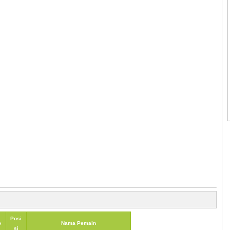
Posi
o
Nama Pemain
si