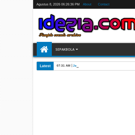
Agustus 8, 2026
06:26:37 PM
About
Contact
SEPAKBOLA
Latest
07:31 AM
Jadwal Siarang Langsung TV Piala Dunia 