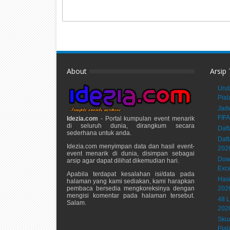
About
Arsip
Urut
Pial
Jadw
FIFA
Idezia.com
- Portal kumpulan event menarik
di seluruh dunia, dirangkum secara
Daft
sederhana untuk anda.
Daft
Idezia.com menyimpan data dan hasil event-
202
event menarik di dunia, disimpan sebagai
Down
arsip agar dapat dilihat dikemudian hari.
Exce
Apabila terdapat kesalahan isi/data pada
Hasi
halaman yang kami sediakan, kami harapkan
pembaca bersedia mengkoreksinya dengan
202
mengisi komentar pada halaman tersebut.
48 L
Salam.
202
Sku
Pial