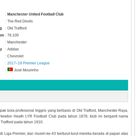
:
Manchester United Football Club
:
The Red Devils
g
:
Old Trafford
ion
:
76,100
:
Manchester
ey
:
Adidas
:
Chevrolet
:
2017–18 Premier League
:
José Mourinho
ak bola profesional Inggris yang berbasis di Old Trafford, Manchester Raya,
i Newton Heath LYR Football Club pada tahun 1878, klub ini berganti nama
Trafford pada tahun 1910.
 Liga Premier, dan musim ke-43 berturut-turut mereka berada di papan atas