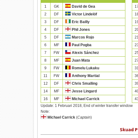
1
GK
1
David de Gea
2
DF
1
Victor Lindelöf
3
DF
1
Eric Bailly
4
DF
2
Phil Jones
5
DF
2
Marcos Rojo
6
MF
2
Paul Pogba
7
FW
2
Alexis Sánchez
8
MF
2
Juan Mata
9
FW
3
Romelu Lukaku
11
FW
3
Anthony Martial
12
DF
3
Chris Smalling
14
MF
4
Jesse Lingard
16
MF
4
Michael Carrick
Update:
1 Februari 2018, End of winter transfer window
Note:
Michael Carrick
(
Captain
)
Skuad P