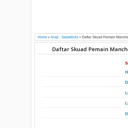
Home
»
Arsip - Sepakbola
»
Daftar Skuad Pemain Manche
Daftar Skuad Pemain Manche
S
H
D
L
L
D