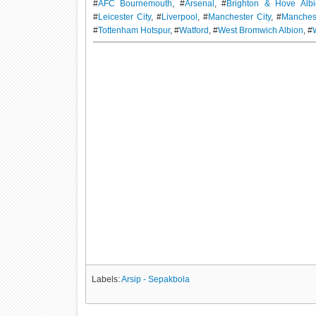
#
AFC Bournemouth
, #
Arsenal
, #
Brighton & Hove Alb
#
Leicester City
, #
Liverpool
, #
Manchester City
, #
Manches
#
Tottenham Hotspur
, #
Watford
, #
West Bromwich Albion
, #
Labels:
Arsip - Sepakbola