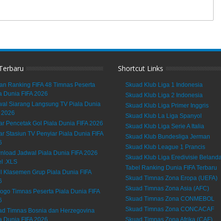
 Terbaru
Shortcut Links
an Ranking FIFA 48 Timnas Peserta
Skuad Klub Liga 1 Indonesia
a Dunia FIFA 2026
Skuad Klub Liga 2 Indonesia
al Siarang Langsung TV Piala Dunia
Skuad Klub Liga Primer Inggris
 2026
Skuad Klub La Liga Spanyol
ar Pencetak Gol Piala Dunia FIFA 2026
Skuad Klub Liga Serie A Italia
ar Stasiun TV Penyiar Piala Dunia FIFA
Skuad Klub Bundesliga Jerman
6
Skuad Klub League 1 Prancis
load Jadwal Piala Dunia FIFA 2026
Skuad Klub Liga Eredivisie Beland
l .XLS
Tabel Ranking Dunia FIFA Terbaru
l Klasemen Grup Piala Dunia FIFA
Skuad Timnas Zona Eropa (UEFA)
6
Skuad Timnas Zona Asia (AFC)
ogo Timnas Peserta Piala Dunia FIFA
Skuad Timnas Zona CONMEBOL
6
Skuad Timnas Zona CONCACAF
ad Timnas Bosnia dan Herzegovina
a Dunia FIFA 2026
Skuad Timnas Zona Afrika (CAF)