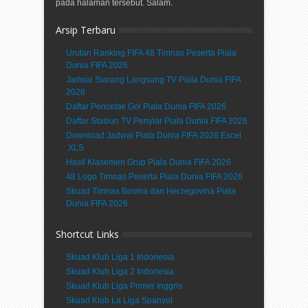
pada halaman tersebut. Salam.
Arsip Terbaru
Urutan Ranking FIFA 48 Timnas Peserta Piala
Dunia FIFA 2026
Jadwal Siarang Langsung TV Piala Dunia FIFA
2026
Daftar Pencetak Gol Piala Dunia FIFA 2026
Daftar Stasiun TV Penyiar Piala Dunia FIFA 2026
Download Jadwal Piala Dunia FIFA 2026 Excel
.XLS
Hasil Klasemen Grup Piala Dunia FIFA 2026
48 Logo Timnas Peserta Piala Dunia FIFA 2026
Skuad Timnas Bosnia dan Herzegovina Piala
Dunia FIFA 2026
Shortcut Links
Skuad Klub Liga 1 Indonesia
Skuad Klub Liga 2 Indonesia
Skuad Klub Liga Primer Inggris
Skuad Klub La Liga Spanyol