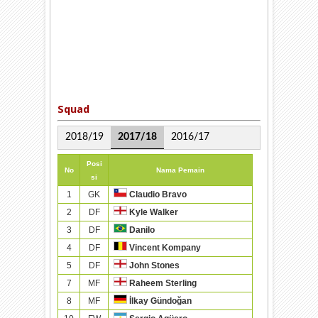
Squad
2018/19
2017/18
2016/17
Posi
No
Nama Pemain
si
1
GK
Claudio Bravo
2
DF
Kyle Walker
3
DF
Danilo
4
DF
Vincent Kompany
5
DF
John Stones
7
MF
Raheem Sterling
8
MF
İlkay Gündoğan