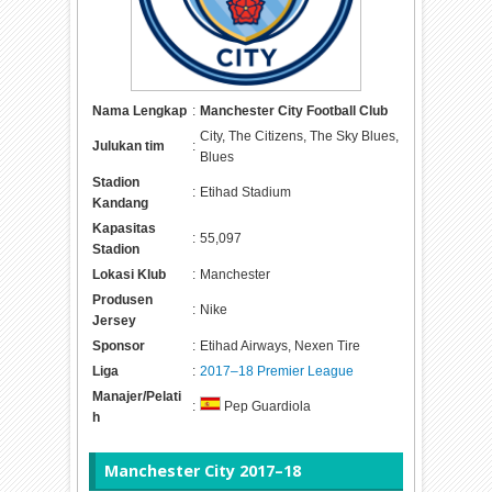
Nama Lengkap
:
Manchester City Football Club
City, The Citizens, The Sky Blues,
Julukan tim
:
Blues
Stadion
:
Etihad Stadium
Kandang
Kapasitas
:
55,097
Stadion
Lokasi Klub
:
Manchester
Produsen
:
Nike
Jersey
Sponsor
:
Etihad Airways, Nexen Tire
Liga
:
2017–18 Premier League
Manajer/Pelati
:
Pep Guardiola
h
Manchester City 2017–18