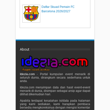
Daftar Skuad Pemain FC
Barcelona 2026/2027
About
Idezia.com
- Portal kumpulan event menarik di
seluruh dunia, dirangkum secara sederhana untuk
anda.
Idezia.com menyimpan data dan hasil event-event
menarik di dunia, disimpan sebagai arsip agar dapat
dilihat dikemudian hari.
Apabila terdapat kesalahan isi/data pada halaman
yang kami sediakan, kami harapkan pembaca
bersedia mengkoreksinya dengan mengisi komentar