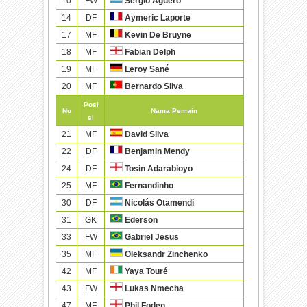
10
FW
Sergio Agüero
14
DF
Aymeric Laporte
17
MF
Kevin De Bruyne
18
MF
Fabian Delph
19
MF
Leroy Sané
20
MF
Bernardo Silva
Posi
No
Nama Pemain
si
21
MF
David Silva
22
DF
Benjamin Mendy
24
DF
Tosin Adarabioyo
25
MF
Fernandinho
30
DF
Nicolás Otamendi
31
GK
Ederson
33
FW
Gabriel Jesus
35
MF
Oleksandr Zinchenko
42
MF
Yaya Touré
43
FW
Lukas Nmecha
47
MF
Phil Foden