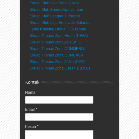
Skuad Klub Liga Serie A Italia
Skuad Klub Bundesliga Jerman
Skuad Klub League 1 Prancis
Skuad Klub Liga Eredivisie Belanda
Tabel Ranking Dunia FIFA Terbaru
Skuad Timnas Zona Eropa (UEFA)
Skuad Timnas Zona Asia (AFC)
Skuad Timnas Zona CONMEBOL
Skuad Timnas Zona CONCACAF
Skuad Timnas Zona Afrika (CAF)
Skuad Timnas Zona Oseania (OFC)
Kontak
Nama
Email
*
Pesan
*