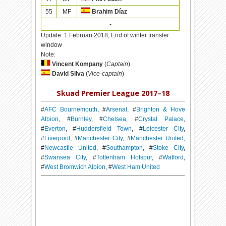
55
MF
Brahim Díaz
-
Update:
1 Februari 2018, End of winter transfer
window
Note:
Vincent Kompany
(
Captain
)
David Silva
(
Vice-captain
)
Skuad Premier League 2017–18
#
AFC Bournemouth
, #
Arsenal
, #
Brighton & Hove
Albion
, #
Burnley
, #
Chelsea
, #
Crystal Palace
,
#
Everton
, #
Huddersfield Town
, #
Leicester City
,
#
Liverpool
, #
Manchester City
, #
Manchester United
,
#
Newcastle United
, #
Southampton
, #
Stoke City
,
#
Swansea City
, #
Tottenham Hotspur
, #
Watford
,
#
West Bromwich Albion
, #
West Ham United