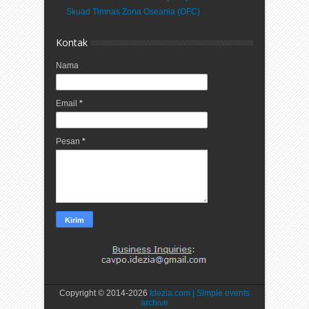
Skuad Timnas Zona Oseania (OFC)
Kontak
Nama
Email
*
Pesan
*
Copyright © 2014-
2026
Idezia.com | Simple events
archive