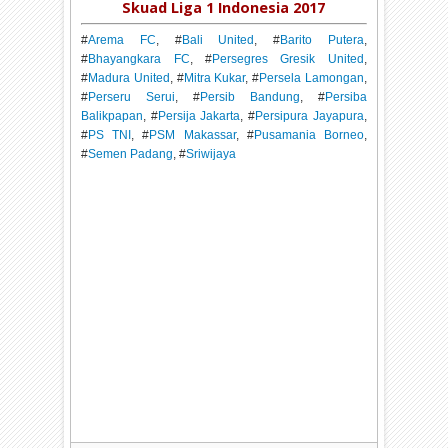
Skuad Liga 1 Indonesia 2017
#
Arema FC
, #
Bali United
, #
Barito Putera
,
#
Bhayangkara FC
, #
Persegres Gresik United
,
#
Madura United
, #
Mitra Kukar
, #
Persela Lamongan
,
#
Perseru Serui
, #
Persib Bandung
, #
Persiba
Balikpapan
, #
Persija Jakarta
, #
Persipura Jayapura
,
#
PS TNI
, #
PSM Makassar
, #
Pusamania Borneo
,
#
Semen Padang
, #
Sriwijaya