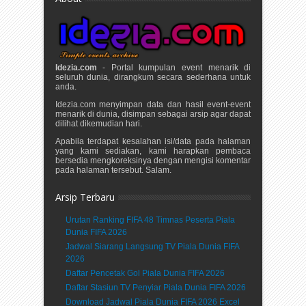
Idezia.com
- Portal kumpulan event menarik di
seluruh dunia, dirangkum secara sederhana untuk
anda.
Idezia.com menyimpan data dan hasil event-event
menarik di dunia, disimpan sebagai arsip agar dapat
dilihat dikemudian hari.
Apabila terdapat kesalahan isi/data pada halaman
yang kami sediakan, kami harapkan pembaca
bersedia mengkoreksinya dengan mengisi komentar
pada halaman tersebut. Salam.
Arsip Terbaru
Urutan Ranking FIFA 48 Timnas Peserta Piala
Dunia FIFA 2026
Jadwal Siarang Langsung TV Piala Dunia FIFA
2026
Daftar Pencetak Gol Piala Dunia FIFA 2026
Daftar Stasiun TV Penyiar Piala Dunia FIFA 2026
Download Jadwal Piala Dunia FIFA 2026 Excel