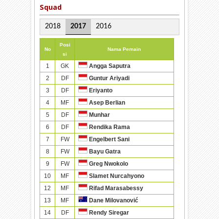
Squad
2018
2017
2016
Posi
No
Nama Pemain
si
1
GK
Angga Saputra
2
DF
Guntur Ariyadi
3
DF
Eriyanto
4
MF
Asep Berlian
5
DF
Munhar
6
DF
Rendika Rama
7
FW
Engelbert Sani
8
FW
Bayu Gatra
9
FW
Greg Nwokolo
10
MF
Slamet Nurcahyono
12
MF
Rifad Marasabessy
13
MF
Dane Milovanović
14
DF
Rendy Siregar