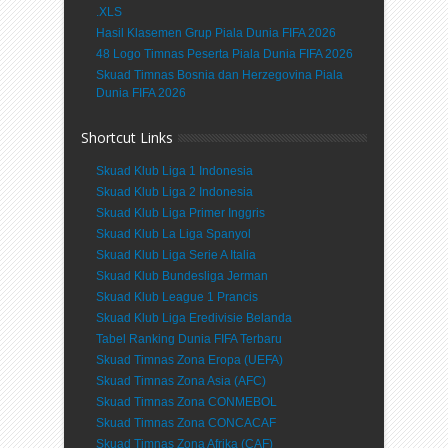
.XLS
Hasil Klasemen Grup Piala Dunia FIFA 2026
48 Logo Timnas Peserta Piala Dunia FIFA 2026
Skuad Timnas Bosnia dan Herzegovina Piala
Dunia FIFA 2026
Shortcut Links
Skuad Klub Liga 1 Indonesia
Skuad Klub Liga 2 Indonesia
Skuad Klub Liga Primer Inggris
Skuad Klub La Liga Spanyol
Skuad Klub Liga Serie A Italia
Skuad Klub Bundesliga Jerman
Skuad Klub League 1 Prancis
Skuad Klub Liga Eredivisie Belanda
Tabel Ranking Dunia FIFA Terbaru
Skuad Timnas Zona Eropa (UEFA)
Skuad Timnas Zona Asia (AFC)
Skuad Timnas Zona CONMEBOL
Skuad Timnas Zona CONCACAF
Skuad Timnas Zona Afrika (CAF)