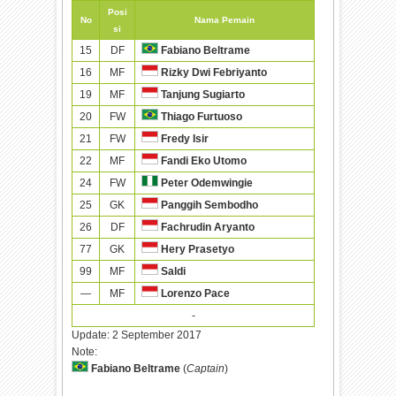
Posi
No
Nama Pemain
si
15
DF
Fabiano Beltrame
16
MF
Rizky Dwi Febriyanto
19
MF
Tanjung Sugiarto
20
FW
Thiago Furtuoso
21
FW
Fredy Isir
22
MF
Fandi Eko Utomo
24
FW
Peter Odemwingie
25
GK
Panggih Sembodho
26
DF
Fachrudin Aryanto
77
GK
Hery Prasetyo
99
MF
Saldi
—
MF
Lorenzo Pace
-
Update:
2 September 2017
Note:
Fabiano Beltrame
(
Captain
)