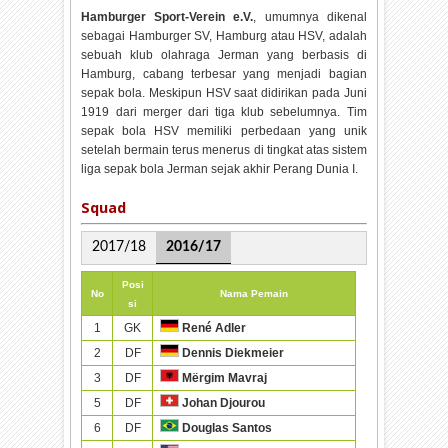
Hamburger Sport-Verein e.V.
, umumnya dikenal
sebagai Hamburger SV, Hamburg atau HSV, adalah
sebuah klub olahraga Jerman yang berbasis di
Hamburg, cabang terbesar yang menjadi bagian
sepak bola. Meskipun HSV saat didirikan pada Juni
1919 dari merger dari tiga klub sebelumnya. Tim
sepak bola HSV memiliki perbedaan yang unik
setelah bermain terus menerus di tingkat atas sistem
liga sepak bola Jerman sejak akhir Perang Dunia I.
Squad
2017/18
2016/17
Posi
No
Nama Pemain
si
1
GK
René Adler
2
DF
Dennis Diekmeier
3
DF
Mërgim Mavraj
5
DF
Johan Djourou
6
DF
Douglas Santos