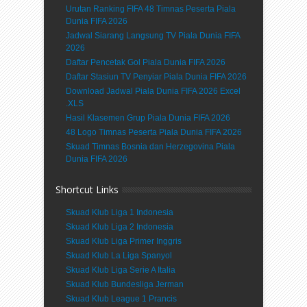
Urutan Ranking FIFA 48 Timnas Peserta Piala
Dunia FIFA 2026
Jadwal Siarang Langsung TV Piala Dunia FIFA
2026
Daftar Pencetak Gol Piala Dunia FIFA 2026
Daftar Stasiun TV Penyiar Piala Dunia FIFA 2026
Download Jadwal Piala Dunia FIFA 2026 Excel
.XLS
Hasil Klasemen Grup Piala Dunia FIFA 2026
48 Logo Timnas Peserta Piala Dunia FIFA 2026
Skuad Timnas Bosnia dan Herzegovina Piala
Dunia FIFA 2026
Shortcut Links
Skuad Klub Liga 1 Indonesia
Skuad Klub Liga 2 Indonesia
Skuad Klub Liga Primer Inggris
Skuad Klub La Liga Spanyol
Skuad Klub Liga Serie A Italia
Skuad Klub Bundesliga Jerman
Skuad Klub League 1 Prancis