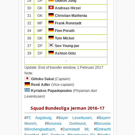
28
DF
Gideon Jung
30
GK
Andreas Hirzel
31
GK
Christian Mathenia
32
MF
Frank Ronstadt
34
MF
Finn Porath
36
GK
Tom Mickel
37
DF
Seo Young-jae
39
DF
Ashton Götz
-
Update:
End of transfer window, 1 Februari 2017
Note:
Gōtoku Sakai
(
Captain
)
René Adler
(
Vice-captain
)
Kyriakos Papadopoulos
(
Pinjaman dari
Leverkusen
)
Squad Bundesliga Jerman 2016–17
#
FC Augsburg
, #
Bayer Leverkusen
, #
Bayern
Munich
, #
Borussia Dortmund
, #
Borussia
Mönchengladbach
, #
Darmstadt 98
, #
Eintracht
Frankfurt
, #
SC Freiburg
, #
Hamburger SV
, #
Hertha