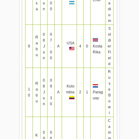
s
u
0
a
a
n
0
di
u
m
S
0
0
ol
R
8
7
di
a
USA
9
J
.
A
4
0
Kosta
er
b
u
0
Rika
Fi
u
n
0
el
d
R
o
0
0
R
s
8
9
Kolo
1
a
e
J
.
A
mbia
2
1
Parag
0
b
B
u
3
uay
u
o
n
0
w
l
C
a
0
0
m
K
9
6
pi