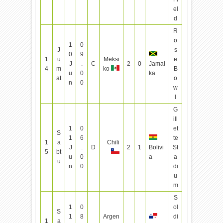
el
d
R
o
1
0
J
s
0
9
1
u
Meksi
e
J
.
C
2
0
Jamai
4
m
ko
B
u
0
ka
at
o
n
0
w
l
G
ill
1
0
et
S
1
6
te
1
a
Chili
J
.
D
2
1
Bolivi
St
5
bt
u
0
a
a
u
n
0
di
u
m
S
1
0
ol
S
1
8
Argen
di
1
a