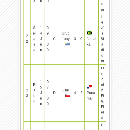
a
n
0
u
m
L
e
S
1
0
vi'
el
4
9
Urug
s
2
a
J
.
C
uay
3
0
Jamai
St
2
s
u
0
ka
a
a
n
0
di
u
m
Li
n
c
1
0
R
ol
5
7
2
a
Chili
n
J
.
D
4
2
Pana
3
b
Fi
u
0
ma
u
n.
n
0
Fi
el
d
C