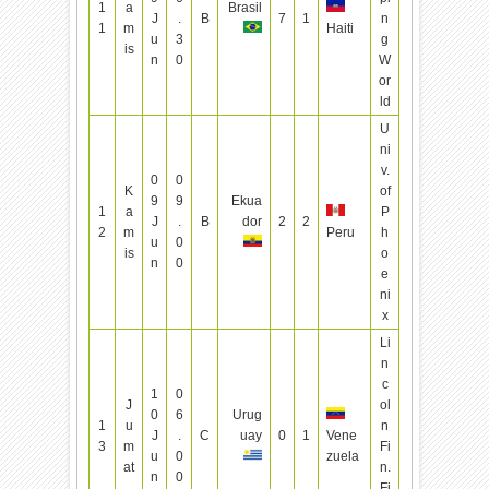
1
a
Brasil
J
.
B
7
1
n
1
m
Haiti
u
3
g
is
n
0
W
or
ld
U
ni
v.
0
0
K
of
9
9
Ekua
1
a
P
J
.
B
dor
2
2
2
m
Peru
h
u
0
is
o
n
0
e
ni
x
Li
n
c
1
0
J
ol
0
6
Urug
1
u
n
J
.
C
uay
0
1
Vene
3
m
Fi
u
0
zuela
at
n.
n
0
Fi