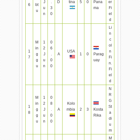
J
.
D
tina
5
0
Pana
er
6
bt
u
3
ma
Fi
u
n
0
el
d
Li
n
c
M
1
0
ol
in
2
6
1
USA
n
g
J
.
A
1
0
Parag
7
Fi
g
u
0
uay
n.
u
n
0
Fi
el
d
N
R
M
1
0
G
in
2
8
Kolo
1
St
g
J
.
A
mbia
2
3
Kosta
8
a
g
u
0
Rika
di
u
n
0
u
m
M