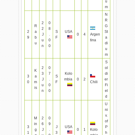
u
m
N
R
2
0
R
G
2
8
2
a
S
USA
St
J
.
0
4
Argen
9
b
F
a
u
0
tina
u
di
n
0
u
m
S
2
0
ol
K
3
7
Kolo
di
3
a
S
J
.
mbia
0
2
er
0
m
F
Chili
u
0
Fi
is
n
0
el
d
U
ni
v.
M
2
0
of
in
6
9
3
J
USA
P
g
J
.
0
1
Kolo
1
3
h