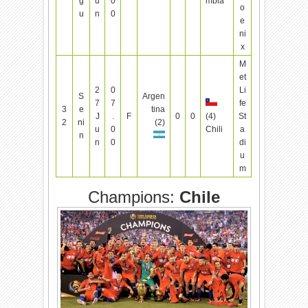
g
u
0
mbia
o
u
n
0
e
ni
x
M
et
2
0
Li
S
Argen
7
7
fe
3
e
tina
J
.
F
0
0
(4)
St
2
ni
(2)
u
0
Chili
a
n
n
0
di
u
m
Champions:
Chile