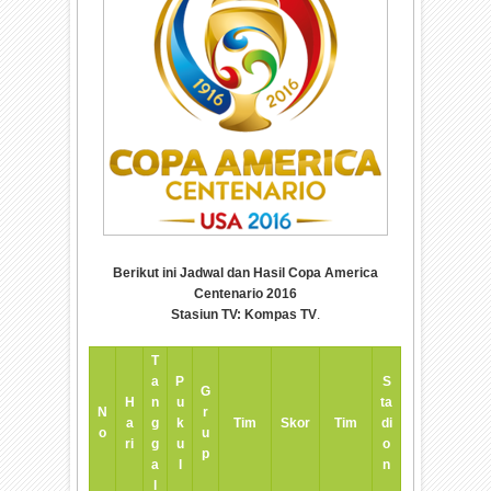
Berikut ini Jadwal dan Hasil Copa America
Centenario 2016
Stasiun TV: Kompas TV
.
T
a
P
S
G
H
n
u
ta
N
r
a
g
k
Tim
Skor
Tim
di
o
u
ri
g
u
o
p
a
l
n
l