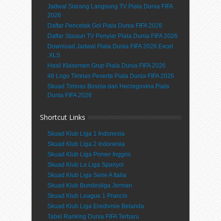
Jadwal Siarang Langsung TV Piala Dunia FIFA
2026
Daftar Pencetak Gol Piala Dunia FIFA 2026
Daftar Stasiun TV Penyiar Piala Dunia FIFA 2026
Download Jadwal Piala Dunia FIFA 2026 Excel
.XLS
Hasil Klasemen Grup Piala Dunia FIFA 2026
48 Logo Timnas Peserta Piala Dunia FIFA 2026
Skuad Timnas Bosnia dan Herzegovina Piala
Dunia FIFA 2026
Shortcut Links
Skuad Klub Liga 1 Indonesia
Skuad Klub Liga 2 Indonesia
Skuad Klub Liga Primer Inggris
Skuad Klub La Liga Spanyol
Skuad Klub Liga Serie A Italia
Skuad Klub Bundesliga Jerman
Skuad Klub League 1 Prancis
Skuad Klub Liga Eredivisie Belanda
Tabel Ranking Dunia FIFA Terbaru