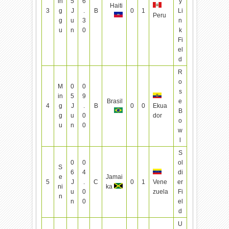
in
5
6
y
Haiti
3
g
J
.
B
0
1
Li
Peru
g
u
3
n
u
n
0
k
Fi
el
d
R
o
M
0
0
s
in
5
9
Brasil
e
4
g
J
.
B
0
0
Ekua
B
g
u
0
dor
o
u
n
0
w
l
S
0
0
ol
S
6
4
di
e
Jamai
5
J
.
C
0
1
Vene
er
ni
ka
u
0
zuela
Fi
n
n
0
el
d
U