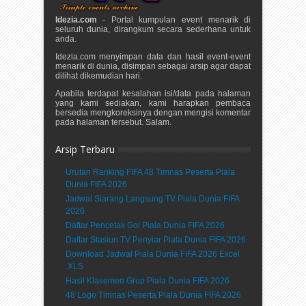
Idezia.com
- Portal kumpulan event menarik di
seluruh dunia, dirangkum secara sederhana untuk
anda.
Idezia.com menyimpan data dan hasil event-event
menarik di dunia, disimpan sebagai arsip agar dapat
dilihat dikemudian hari.
Apabila terdapat kesalahan isi/data pada halaman
yang kami sediakan, kami harapkan pembaca
bersedia mengkoreksinya dengan mengisi komentar
pada halaman tersebut. Salam.
Arsip Terbaru
Urutan Ranking FIFA 48 Timnas Peserta Piala
Dunia FIFA 2026
Jadwal Siarang Langsung TV Piala Dunia FIFA
2026
Daftar Pencetak Gol Piala Dunia FIFA 2026
Daftar Stasiun TV Penyiar Piala Dunia FIFA 2026
Download Jadwal Piala Dunia FIFA 2026 Excel
.XLS
Hasil Klasemen Grup Piala Dunia FIFA 2026
48 Logo Timnas Peserta Piala Dunia FIFA 2026