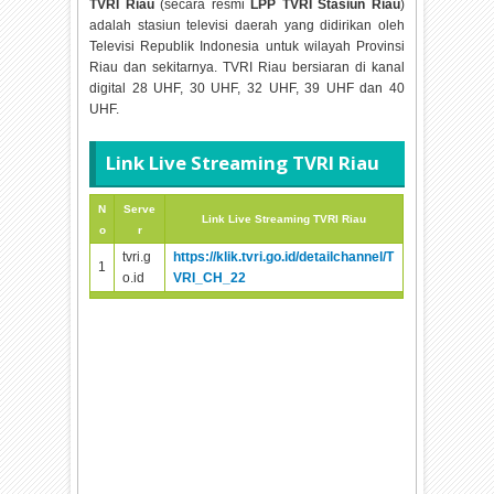
TVRI Riau
(secara resmi
LPP TVRI Stasiun Riau
)
adalah stasiun televisi daerah yang didirikan oleh
Televisi Republik Indonesia untuk wilayah Provinsi
Riau dan sekitarnya. TVRI Riau bersiaran di kanal
digital 28 UHF, 30 UHF, 32 UHF, 39 UHF dan 40
UHF.
Link Live Streaming TVRI Riau
N
Serve
Link Live Streaming TVRI Riau
o
r
tvri.g
https://klik.tvri.go.id/detailchannel/T
1
o.id
VRI_CH_22