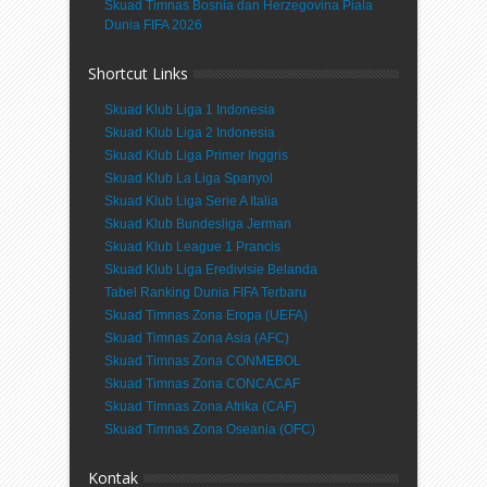
Skuad Timnas Bosnia dan Herzegovina Piala
Dunia FIFA 2026
Shortcut Links
Skuad Klub Liga 1 Indonesia
Skuad Klub Liga 2 Indonesia
Skuad Klub Liga Primer Inggris
Skuad Klub La Liga Spanyol
Skuad Klub Liga Serie A Italia
Skuad Klub Bundesliga Jerman
Skuad Klub League 1 Prancis
Skuad Klub Liga Eredivisie Belanda
Tabel Ranking Dunia FIFA Terbaru
Skuad Timnas Zona Eropa (UEFA)
Skuad Timnas Zona Asia (AFC)
Skuad Timnas Zona CONMEBOL
Skuad Timnas Zona CONCACAF
Skuad Timnas Zona Afrika (CAF)
Skuad Timnas Zona Oseania (OFC)
Kontak