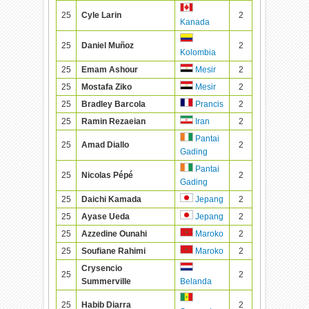
25
Cyle Larin
2
Kanada
25
Daniel Muñoz
2
Kolombia
25
Emam Ashour
2
Mesir
25
Mostafa Ziko
2
Mesir
25
Bradley Barcola
2
Prancis
25
Ramin Rezaeian
2
Iran
Pantai
25
Amad Diallo
2
Gading
Pantai
25
Nicolas Pépé
2
Gading
25
Daichi Kamada
2
Jepang
25
Ayase Ueda
2
Jepang
25
Azzedine Ounahi
2
Maroko
25
Soufiane Rahimi
2
Maroko
Crysencio
25
2
Summerville
Belanda
25
Habib Diarra
2