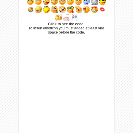
Click to see the code!
To insert emoticon you must added at least one
space before the code.