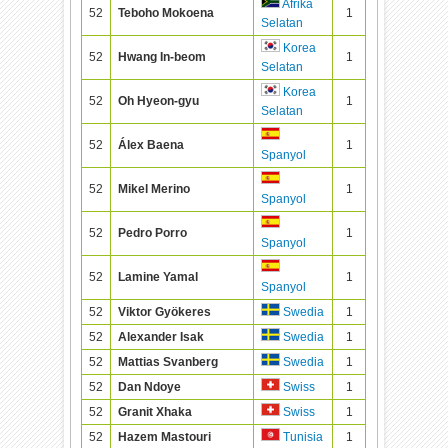
Afrika
52
Teboho Mokoena
1
Selatan
Korea
52
Hwang In-beom
1
Selatan
Korea
52
Oh Hyeon-gyu
1
Selatan
52
Álex Baena
1
Spanyol
52
Mikel Merino
1
Spanyol
52
Pedro Porro
1
Spanyol
52
Lamine Yamal
1
Spanyol
52
Viktor Gyökeres
1
Swedia
52
Alexander Isak
1
Swedia
52
Mattias Svanberg
1
Swedia
52
Dan Ndoye
1
Swiss
52
Granit Xhaka
1
Swiss
52
Hazem Mastouri
1
Tunisia