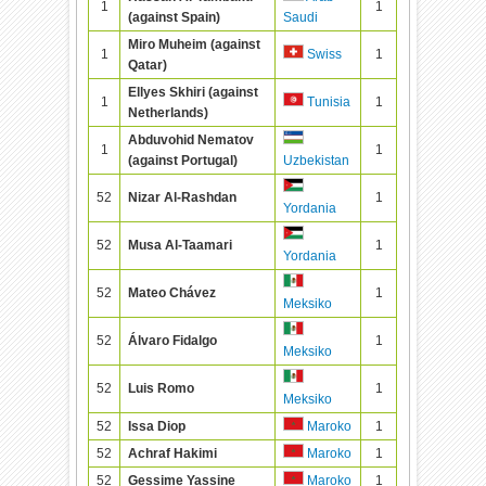
1
1
(against Spain)
Saudi
Miro Muheim (against
1
1
Swiss
Qatar)
Ellyes Skhiri (against
1
1
Tunisia
Netherlands)
Abduvohid Nematov
1
1
(against Portugal)
Uzbekistan
52
Nizar Al-Rashdan
1
Yordania
52
Musa Al-Taamari
1
Yordania
52
Mateo Chávez
1
Meksiko
52
Álvaro Fidalgo
1
Meksiko
52
Luis Romo
1
Meksiko
52
Issa Diop
1
Maroko
52
Achraf Hakimi
1
Maroko
52
Gessime Yassine
1
Maroko