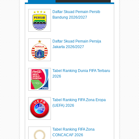
Daftar Skuad Pemain Persib
Bandung 2026/2027
Daftar Skuad Pemain Persija
Jakarta 2026/2027
Tabel Ranking Dunia FIFA Terbaru
2026
Tabel Ranking FIFA Zona Eropa
(UEFA) 2026
Tabel Ranking FIFA Zona
CONCACAF 2026