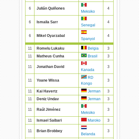
6
Julián Quiñones
4
Meksiko
6
Ismaïla Sarr
4
Senegal
6
Mikel Oyarzabal
4
Spanyol
11
Romelu Lukaku
3
Belgia
11
Matheus Cunha
3
Brasil
11
Jonathan David
3
Kanada
RD
11
Yoane Wissa
3
Kongo
11
Kai Havertz
3
Jerman
11
Deniz Undav
3
Jerman
11
Raúl Jiménez
3
Meksiko
11
Ismael Saibari
3
Maroko
11
Brian Brobbey
3
Belanda