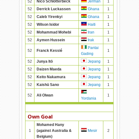
52
Nico Schlotterbeck
1
Jerman
52
Derrick Luckassen
1
Ghana
52
Caleb Yirenkyi
1
Ghana
52
Wilson Isidor
1
Haiti
52
Mohammad Mohebi
1
Iran
52
Aymen Hussein
1
Irak
Pantai
52
Franck Kessié
1
Gading
52
Junya Itō
1
Jepang
52
Daizen Maeda
1
Jepang
52
Keito Nakamura
1
Jepang
52
Kaishū Sano
1
Jepang
52
Ali Olwan
1
Yordania
Own Goal
Mohamed Hany
1
(against Australia &
2
Mesir
Belgium)