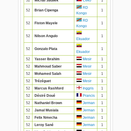
52
Michal Sadílek
1
Ceko
RD
52
Brian Cipenga
1
Kongo
RD
52
Fiston Mayele
1
Kongo
52
Nilson Angulo
1
Ekuador
52
Gonzalo Plata
1
Ekuador
52
Yasser Ibrahim
1
Mesir
52
Mahmoud Saber
1
Mesir
52
Mohamed Salah
1
Mesir
52
Trézéguet
1
Mesir
52
Marcus Rashford
1
Inggris
52
Désiré Doué
1
Prancis
52
Nathaniel Brown
1
Jerman
52
Jamal Musiala
1
Jerman
52
Felix Nmecha
1
Jerman
52
Leroy Sané
1
Jerman