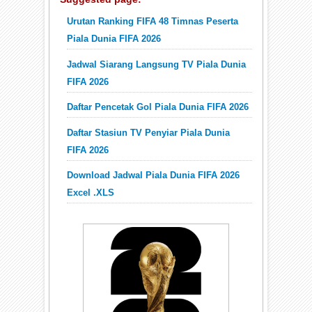
Urutan Ranking FIFA 48 Timnas Peserta
Piala Dunia FIFA 2026
Jadwal Siarang Langsung TV Piala Dunia
FIFA 2026
Daftar Pencetak Gol Piala Dunia FIFA 2026
Daftar Stasiun TV Penyiar Piala Dunia
FIFA 2026
Download Jadwal Piala Dunia FIFA 2026
Excel .XLS