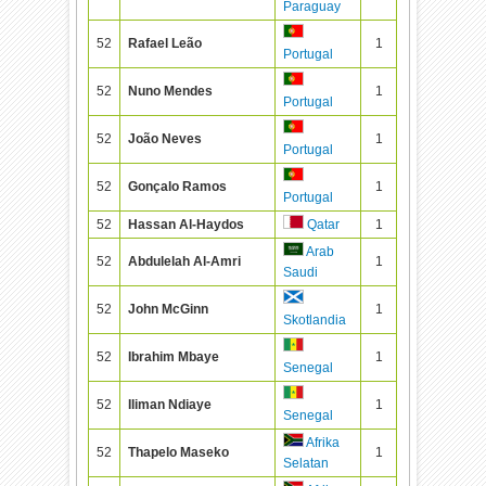
Paraguay
52
Rafael Leão
1
Portugal
52
Nuno Mendes
1
Portugal
52
João Neves
1
Portugal
52
Gonçalo Ramos
1
Portugal
52
Hassan Al-Haydos
1
Qatar
Arab
52
Abdulelah Al-Amri
1
Saudi
52
John McGinn
1
Skotlandia
52
Ibrahim Mbaye
1
Senegal
52
Iliman Ndiaye
1
Senegal
Afrika
52
Thapelo Maseko
1
Selatan