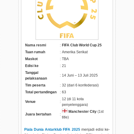
Nama resmi
:
FIFA Club World Cup 25
Tuan rumah
:
Amerika Serikat
Maskot
:
TBA
Edisi ke
:
21
Tanggal
:
14 Juni – 13 Juli 2025
pelaksanaan
Tim peserta
:
32 (dari 6 konfederasi)
Total pertandingan
:
63
12 (di 11 kota
Venue
:
penyelenggara)
Manchester City
(1st
Juara bertahan
:
title)
Piala Dunia Antarklub FIFA 2025
menjadi edisi ke-