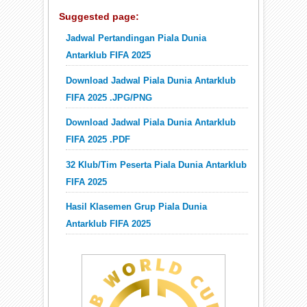
Suggested page:
Jadwal Pertandingan Piala Dunia
Antarklub FIFA 2025
Download Jadwal Piala Dunia Antarklub
FIFA 2025 .JPG/PNG
Download Jadwal Piala Dunia Antarklub
FIFA 2025 .PDF
32 Klub/Tim Peserta Piala Dunia Antarklub
FIFA 2025
Hasil Klasemen Grup Piala Dunia
Antarklub FIFA 2025