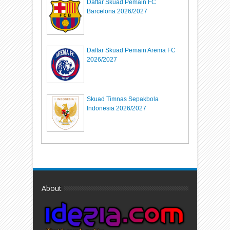
Daftar Skuad Pemain FC
Barcelona 2026/2027
Daftar Skuad Pemain Arema FC
2026/2027
Skuad Timnas Sepakbola
Indonesia 2026/2027
About