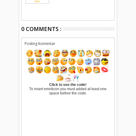
0 COMMENTS :
Posting Komentar
Click to see the code!
To insert emoticon you must added at least one
space before the code.