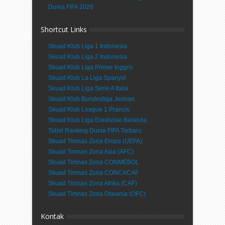
Dunia FIFA 2026
Shortcut Links
Skuad Klub Liga 1 Indonesia
Skuad Klub Liga 2 Indonesia
Skuad Klub Liga Primer Inggris
Skuad Klub La Liga Spanyol
Skuad Klub Liga Serie A Italia
Skuad Klub Bundesliga Jerman
Skuad Klub League 1 Prancis
Skuad Klub Liga Eredivisie Belanda
Tabel Ranking Dunia FIFA Terbaru
Skuad Timnas Zona Eropa (UEFA)
Skuad Timnas Zona Asia (AFC)
Skuad Timnas Zona CONMEBOL
Skuad Timnas Zona CONCACAF
Skuad Timnas Zona Afrika (CAF)
Skuad Timnas Zona Oseania (OFC)
Kontak