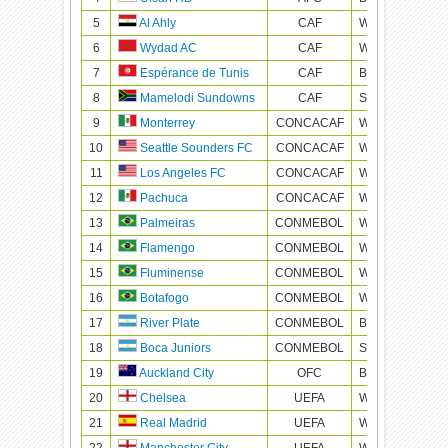
5
CAF
Winners of the
Al Ahly
6
CAF
Winners of the
Wydad AC
7
CAF
Best-ranked elig
Espérance de Tunis
8
CAF
Second-best ran
Mamelodi Sundowns
9
CONCACAF
Winners of th
Monterrey
10
CONCACAF
Winners of th
Seattle Sounders FC
11
CONCACAF
Winners of play
Los Angeles FC
12
CONCACAF
Winners of th
Pachuca
13
CONMEBOL
Winners of the 
Palmeiras
14
CONMEBOL
Winners of the 
Flamengo
15
CONMEBOL
Winners of the 
Fluminense
16
CONMEBOL
Winners of the 
Botafogo
17
CONMEBOL
Best-ranked eli
River Plate
18
CONMEBOL
Second-best ran
Boca Juniors
19
OFC
Best OFC Champ
Auckland City
20
UEFA
Winners of the
Chelsea
21
UEFA
Winners of the
Real Madrid
22
UEFA
Winners of the