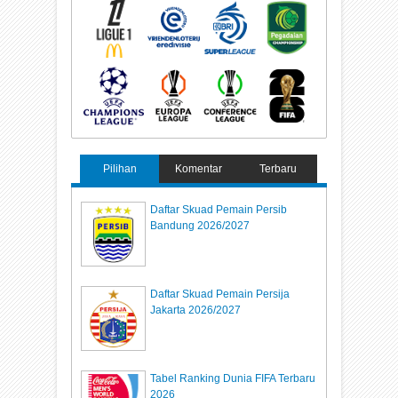
Pilihan
Komentar
Terbaru
Daftar Skuad Pemain Persib
Bandung 2026/2027
Daftar Skuad Pemain Persija
Jakarta 2026/2027
Tabel Ranking Dunia FIFA Terbaru
2026