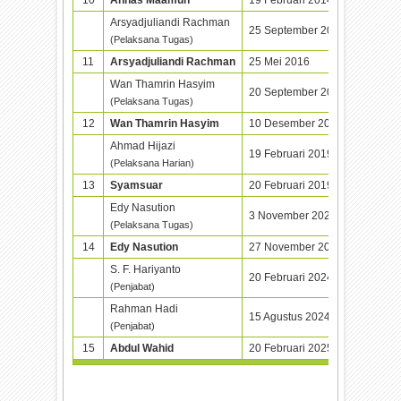
Arsyadjuliandi Rachman
25 September 2014
25 Mei 
(Pelaksana Tugas)
11
Arsyadjuliandi Rachman
25 Mei 2016
20 Sept
Wan Thamrin Hasyim
20 September 2018
10 Dese
(Pelaksana Tugas)
12
Wan Thamrin Hasyim
10 Desember 2018
19 Febr
Ahmad Hijazi
19 Februari 2019
20 Febr
(Pelaksana Harian)
13
Syamsuar
20 Februari 2019
3 Novem
Edy Nasution
3 November 2023
27 Nove
(Pelaksana Tugas)
14
Edy Nasution
27 November 2023
20 Febr
S. F. Hariyanto
20 Februari 2024
15 Agus
(Penjabat)
Rahman Hadi
15 Agustus 2024
20 Febr
(Penjabat)
15
Abdul Wahid
20 Februari 2025