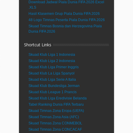
Download Jadwal Piala Dunia FIFA 2026 Excel
.XLS
Hasil Klasemen Grup Piala Dunia FIFA 2026
48 Logo Timnas Peserta Piala Dunia FIFA 2026
Skuad Timnas Bosnia dan Herzegovina Piala
Dunia FIFA 2026
Shortcut Links
Skuad Klub Liga 1 Indonesia
Skuad Klub Liga 2 Indonesia
Skuad Klub Liga Primer Inggris
Skuad Klub La Liga Spanyol
Skuad Klub Liga Serie A Italia
Skuad Klub Bundesliga Jerman
Skuad Klub League 1 Prancis
Skuad Klub Liga Eredivisie Belanda
Tabel Ranking Dunia FIFA Terbaru
Skuad Timnas Zona Eropa (UEFA)
Skuad Timnas Zona Asia (AFC)
Skuad Timnas Zona CONMEBOL
Skuad Timnas Zona CONCACAF