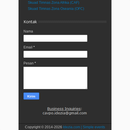
Skuad Timnas Zona Afrika (CAF)
Skuad Timnas Zona Oseania (OFC)
Kontak
Nama
Email
*
Pesan
*
Copyright © 2014-
2026
Idezia.com | Simple events