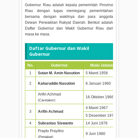
Gubernur Riau adalah kepala pemerintah Provinsi
Riau dengan tugas memegang pemerintahan
bersama dengan wakilnya dan para anggota
Dewan Perwakilan Rakyat Daerah. Berikut adalah
Daftar Gubernur dan Wakil Gubernur Riau dari
masa ke masa.
Daftar Gubernur dan Wakil
Gubernur
No.
Gubernur
Mulai Jabatan
Akhir
1
Sutan M. Amin Nasution
5 Maret 1958
6 Janua
2
Kaharuddin Nasution
6 Januari 1960
15 Nove
Arifin Achmad
16 Oktober 1966
4 Maret
(Caretaker)
4 Maret 1967
4 Maret
3
Arifin Achmad
5 Desember 1972
5 Desem
4
Subrantas Siswanto
14 Juni 1978
14 Mei 
Prapto Prayitno
9 Juni 1980
2 Oktob
(Penjabat)