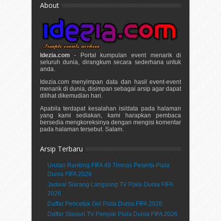
About
Idezia.com
- Portal kumpulan event menarik di
seluruh dunia, dirangkum secara sederhana untuk
anda.
Idezia.com menyimpan data dan hasil event-event
menarik di dunia, disimpan sebagai arsip agar dapat
dilihat dikemudian hari.
Apabila terdapat kesalahan isi/data pada halaman
yang kami sediakan, kami harapkan pembaca
bersedia mengkoreksinya dengan mengisi komentar
pada halaman tersebut. Salam.
Arsip Terbaru
Urutan Ranking FIFA 48 Timnas Peserta Piala
Dunia FIFA 2026
Jadwal Siarang Langsung TV Piala Dunia FIFA
2026
Daftar Pencetak Gol Piala Dunia FIFA 2026
Daftar Stasiun TV Penyiar Piala Dunia FIFA 2026