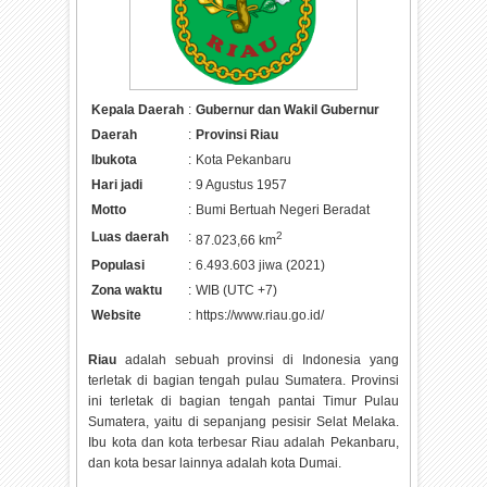
Kepala Daerah
:
Gubernur dan Wakil Gubernur
Daerah
:
Provinsi Riau
Ibukota
:
Kota Pekanbaru
Hari jadi
:
9 Agustus 1957
Motto
:
Bumi Bertuah Negeri Beradat
Luas daerah
:
2
87.023,66 km
Populasi
:
6.493.603 jiwa (2021)
Zona waktu
:
WIB (UTC +7)
Website
:
https://www.riau.go.id/
Riau
adalah sebuah provinsi di Indonesia yang
terletak di bagian tengah pulau Sumatera. Provinsi
ini terletak di bagian tengah pantai Timur Pulau
Sumatera, yaitu di sepanjang pesisir Selat Melaka.
Ibu kota dan kota terbesar Riau adalah Pekanbaru,
dan kota besar lainnya adalah kota Dumai.