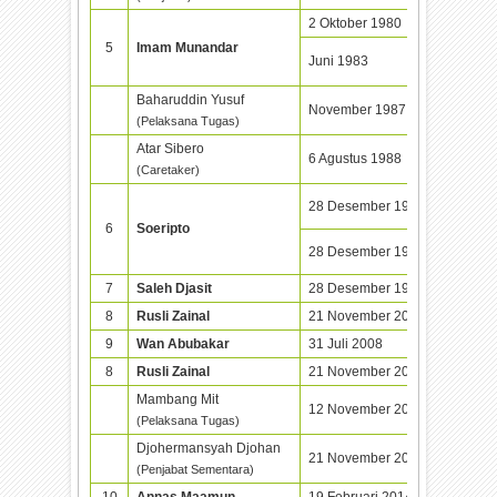
2 Oktober 1980
Juni 19
5
Imam Munandar
Juni 1983
21 Juni
Baharuddin Yusuf
November 1987
6 Agust
(Pelaksana Tugas)
Atar Sibero
6 Agustus 1988
28 Dese
(Caretaker)
28 Desember 1988
28 Dese
6
Soeripto
28 Desember 1993
28 Dese
7
Saleh Djasit
28 Desember 1998
21 Nove
8
Rusli Zainal
21 November 2003
31 Juli 
9
Wan Abubakar
31 Juli 2008
21 Nove
8
Rusli Zainal
21 November 2008
12 Nove
Mambang Mit
12 November 2013
21 Nove
(Pelaksana Tugas)
Djohermansyah Djohan
21 November 2013
19 Febr
(Penjabat Sementara)
10
Annas Maamun
19 Februari 2014
29 April