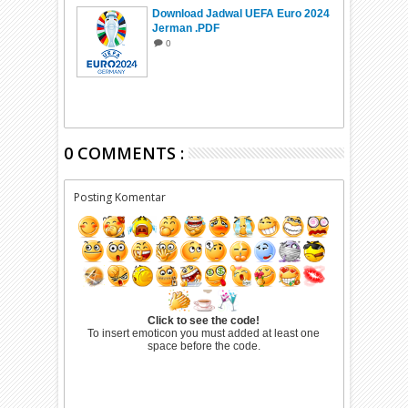
Download Jadwal UEFA Euro 2024
Jerman .PDF
0
0 COMMENTS :
Posting Komentar
Click to see the code!
To insert emoticon you must added at least one
space before the code.