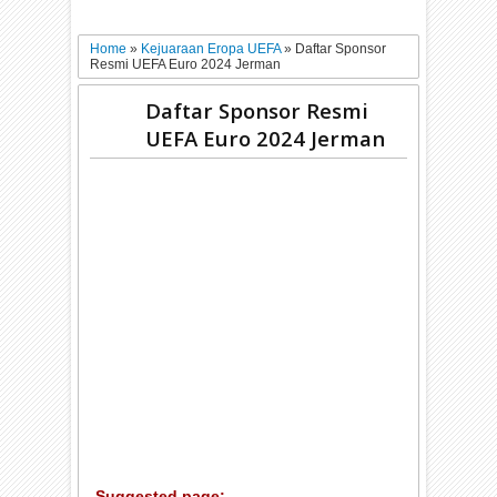
Home
»
Kejuaraan Eropa UEFA
»
Daftar Sponsor
Resmi UEFA Euro 2024 Jerman
Daftar Sponsor Resmi
UEFA Euro 2024 Jerman
Suggested page: