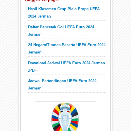
Hasil Klasemen Grup Piala Eropa UEFA
2024 Jerman
Daftar Pencetak Gol UEFA Euro 2024
Jerman
24 Negara/Timnas Peserta UEFA Euro 2024
Jerman
Download Jadwal UEFA Euro 2024 Jerman
.PDF
Jadwal Pertandingan UEFA Euro 2024
Jerman