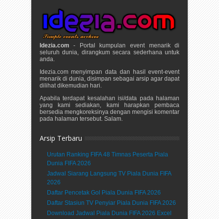
Idezia.com
- Portal kumpulan event menarik di
seluruh dunia, dirangkum secara sederhana untuk
anda.
Idezia.com menyimpan data dan hasil event-event
menarik di dunia, disimpan sebagai arsip agar dapat
dilihat dikemudian hari.
Apabila terdapat kesalahan isi/data pada halaman
yang kami sediakan, kami harapkan pembaca
bersedia mengkoreksinya dengan mengisi komentar
pada halaman tersebut. Salam.
Arsip Terbaru
Urutan Ranking FIFA 48 Timnas Peserta Piala
Dunia FIFA 2026
Jadwal Siarang Langsung TV Piala Dunia FIFA
2026
Daftar Pencetak Gol Piala Dunia FIFA 2026
Daftar Stasiun TV Penyiar Piala Dunia FIFA 2026
Download Jadwal Piala Dunia FIFA 2026 Excel