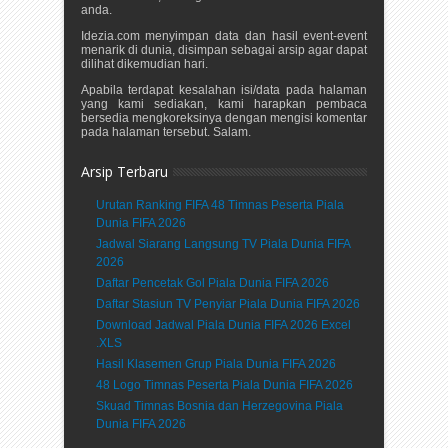
anda.
Idezia.com menyimpan data dan hasil event-event
menarik di dunia, disimpan sebagai arsip agar dapat
dilihat dikemudian hari.
Apabila terdapat kesalahan isi/data pada halaman
yang kami sediakan, kami harapkan pembaca
bersedia mengkoreksinya dengan mengisi komentar
pada halaman tersebut. Salam.
Arsip Terbaru
Urutan Ranking FIFA 48 Timnas Peserta Piala
Dunia FIFA 2026
Jadwal Siarang Langsung TV Piala Dunia FIFA
2026
Daftar Pencetak Gol Piala Dunia FIFA 2026
Daftar Stasiun TV Penyiar Piala Dunia FIFA 2026
Download Jadwal Piala Dunia FIFA 2026 Excel
.XLS
Hasil Klasemen Grup Piala Dunia FIFA 2026
48 Logo Timnas Peserta Piala Dunia FIFA 2026
Skuad Timnas Bosnia dan Herzegovina Piala
Dunia FIFA 2026