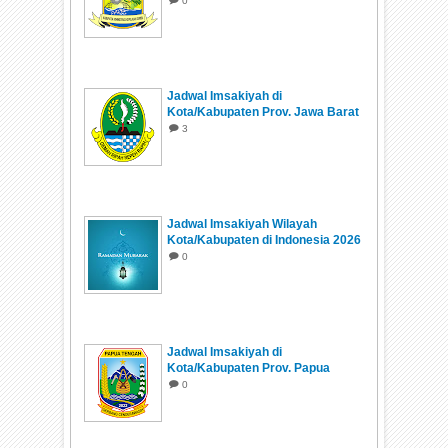
0
Jadwal Imsakiyah di
Kota/Kabupaten Prov. Jawa Barat
Ramadhan 1447 H/2026
3
Jadwal Imsakiyah Wilayah
Kota/Kabupaten di Indonesia 2026
0
Jadwal Imsakiyah di
Kota/Kabupaten Prov. Papua
Tengah Ramadhan 1447 H/2026
0