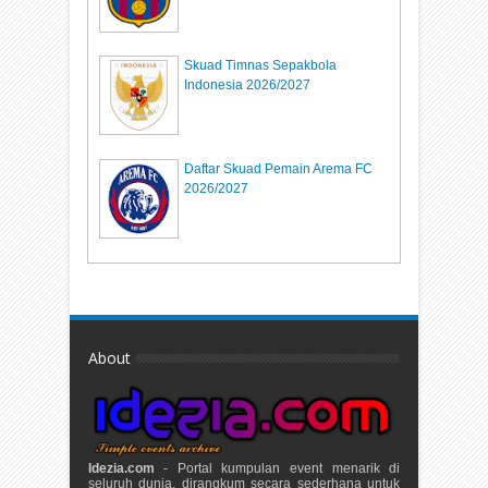
Skuad Timnas Sepakbola
Indonesia 2026/2027
Daftar Skuad Pemain Arema FC
2026/2027
About
Idezia.com
- Portal kumpulan event menarik di
seluruh dunia, dirangkum secara sederhana untuk