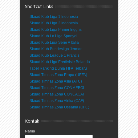
Shortcut Links
Skuad Klub Liga 1 Indonesia
Skuad Klub Liga 2 Indonesia
Skuad Klub Liga Primer Inggris
Skuad Klub La Liga Spanyol
Skuad Klub Liga Serie A Italia
Skuad Klub Bundesliga Jerman
Skuad Klub League 1 Prancis
Skuad Klub Liga Eredivisie Belanda
Tabel Ranking Dunia FIFA Terbaru
Skuad Timnas Zona Eropa (UEFA)
Skuad Timnas Zona Asia (AFC)
Skuad Timnas Zona CONMEBOL
Skuad Timnas Zona CONCACAF
Skuad Timnas Zona Afrika (CAF)
Skuad Timnas Zona Oseania (OFC)
Kontak
Nama