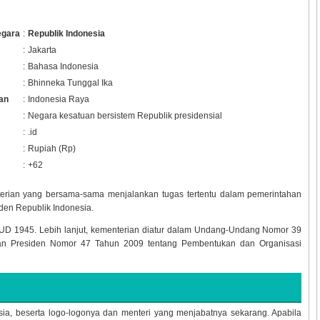
gara
:
Republik Indonesia
:
Jakarta
:
Bahasa Indonesia
:
Bhinneka Tunggal Ika
an
:
Indonesia Raya
:
Negara kesatuan bersistem Republik presidensial
:
.id
:
Rupiah (Rp)
:
+62
nterian yang bersama-sama menjalankan tugas tertentu dalam pemerintahan
den Republik Indonesia.
D 1945. Lebih lanjut, kementerian diatur dalam Undang-Undang Nomor 39
an Presiden Nomor 47 Tahun 2009 tentang Pembentukan dan Organisasi
esia, beserta logo-logonya dan menteri yang menjabatnya sekarang. Apabila