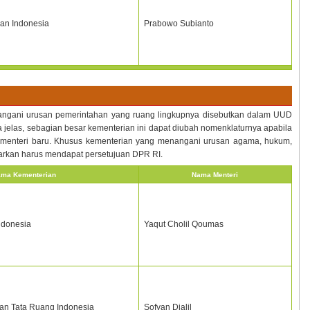
an Indonesia
Prabowo Subianto
angani urusan pemerintahan yang ruang lingkupnya disebutkan dalam UUD
jelas, sebagian besar kementerian ini dapat diubah nomenklaturnya apabila
n menteri baru. Khusus kementerian yang menangani urusan agama, hukum,
arkan harus mendapat persetujuan DPR RI.
ma Kementerian
Nama Menteri
ndonesia
Yaqut Cholil Qoumas
dan Tata Ruang Indonesia
Sofyan Djalil