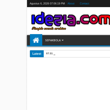
Agustus 6, 2026
07:06:20 PM
About
Contact
SEPAKBOLA
Latest
07:31 AM
Jadwal Siarang Langsung TV Piala Dunia 