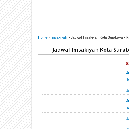
Home
»
Imsakiyah
»
Jadwal Imsakiyah Kota Surabaya -
Jadwal Imsakiyah Kota Sura
S
J
1
J
J
1
J