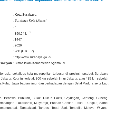
adwal Imsakiyah Kab. Kepulauan Seribu - Ramadhan 2026/1447 H
:
Kota Surabaya
:
Surabaya Kota Literasi
:
-
:
2
350,54 km
:
1447
:
2026
:
WIB (UTC +7)
:
http://www.surabaya.go.id/
msakiyah
:
Bimas Islam Kementerian Agama RI
onesia, sekaligus kota metropolitan terbesar di provinsi tersebut. Surabaya
Jakarta. Kota ini terletak 800 km sebelah timur Jakarta, atau 435 km sebelah
utara Pulau Jawa bagian timur dan berhadapan dengan Selat Madura serta Laut
o, Benowo, Bubutan, Bulak, Dukuh Pakis, Gayungan, Genteng, Gubeng,
mbangan, Lakarsantri, Mulyorejo, Pabean Cantian, Pakal, Rungkut, Sambi
omanunggal, Tambaksari, Tandes, Tegal Sari, Tenggilis Mejoyo, Wiyung,