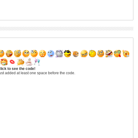
lick to see the code!
ust added at least one space before the code.