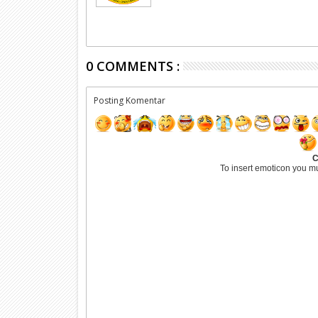
0 COMMENTS :
Posting Komentar
C
To insert emoticon you m