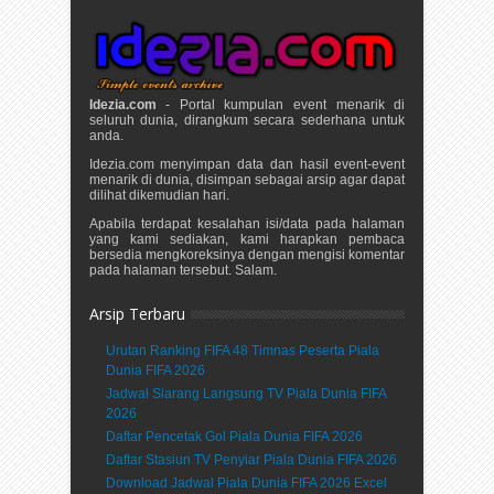
Idezia.com
- Portal kumpulan event menarik di
seluruh dunia, dirangkum secara sederhana untuk
anda.
Idezia.com menyimpan data dan hasil event-event
menarik di dunia, disimpan sebagai arsip agar dapat
dilihat dikemudian hari.
Apabila terdapat kesalahan isi/data pada halaman
yang kami sediakan, kami harapkan pembaca
bersedia mengkoreksinya dengan mengisi komentar
pada halaman tersebut. Salam.
Arsip Terbaru
Urutan Ranking FIFA 48 Timnas Peserta Piala
Dunia FIFA 2026
Jadwal Siarang Langsung TV Piala Dunia FIFA
2026
Daftar Pencetak Gol Piala Dunia FIFA 2026
Daftar Stasiun TV Penyiar Piala Dunia FIFA 2026
Download Jadwal Piala Dunia FIFA 2026 Excel