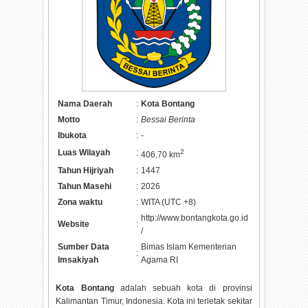
Nama Daerah
:
Kota Bontang
Motto
:
Bessai Berinta
Ibukota
:
-
Luas Wilayah
:
2
406,70 km
Tahun Hijriyah
:
1447
Tahun Masehi
:
2026
Zona waktu
:
WITA (UTC +8)
http://www.bontangkota.go.id
Website
:
/
Sumber Data
Bimas Islam Kementerian
:
Imsakiyah
Agama RI
Kota Bontang
adalah sebuah kota di provinsi
Kalimantan Timur, Indonesia. Kota ini terletak sekitar