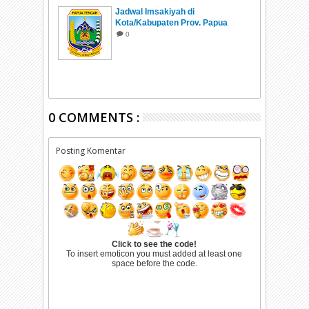
Jadwal Imsakiyah di
Kota/Kabupaten Prov. Papua
Tengah Ramadhan 1447 H/2026
0
0 COMMENTS :
Posting Komentar
Click to see the code!
To insert emoticon you must added at least one
space before the code.