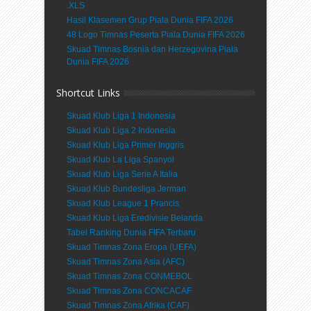
.XLS
Hasil Klasemen Grup Piala Dunia FIFA 2026
48 Logo Timnas Peserta Piala Dunia FIFA 2026
Skuad Timnas Bosnia dan Herzegovina Piala
Dunia FIFA 2026
Shortcut Links
Skuad Klub Liga 1 Indonesia
Skuad Klub Liga 2 Indonesia
Skuad Klub Liga Primer Inggris
Skuad Klub La Liga Spanyol
Skuad Klub Liga Serie A Italia
Skuad Klub Bundesliga Jerman
Skuad Klub League 1 Prancis
Skuad Klub Liga Eredivisie Belanda
Tabel Ranking Dunia FIFA Terbaru
Skuad Timnas Zona Eropa (UEFA)
Skuad Timnas Zona Asia (AFC)
Skuad Timnas Zona CONMEBOL
Skuad Timnas Zona CONCACAF
Skuad Timnas Zona Afrika (CAF)