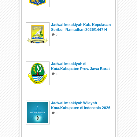
Jadwal Imsakiyah Kab. Kepulauan
Seribu - Ramadhan 2026/1447 H
0
Jadwal Imsakiyah di
Kota/Kabupaten Prov. Jawa Barat
Ramadhan 1447 H/2026
3
Jadwal Imsakiyah Wilayah
Kota/Kabupaten di Indonesia 2026
0