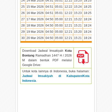
24
14 Mar 2026
04:51
05:01
12:22
15:25
18:25
19:33
25
15 Mar 2026
04:51
05:01
12:22
15:24
18:25
19:33
26
16 Mar 2026
04:51
05:01
12:22
15:23
18:25
19:33
27
17 Mar 2026
04:50
05:00
12:21
15:22
18:24
19:32
28
18 Mar 2026
04:50
05:00
12:21
15:21
18:24
19:32
29
19 Mar 2026
04:50
05:00
12:21
15:20
18:24
19:32
30
20 Mar 2026
04:50
05:00
12:21
15:21
18:24
19:32
Download Jadwal Imsakiyah
Kota
Bontang
Ramadhan
1447 H / 2026
M dalam bentuk PDF melalui
Google Drive:
Untuk kota lainnya di Indonesia, buka halaman:
Jadwal Imsakiyah di Kabupaten/Kota
Indonesia
.