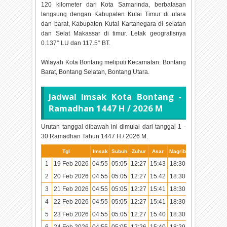
120 kilometer dari Kota Samarinda, berbatasan
langsung dengan Kabupaten Kutai Timur di utara
dan barat, Kabupaten Kutai Kartanegara di selatan
dan Selat Makassar di timur. Letak geografisnya
0.137° LU dan 117.5° BT.
Wilayah Kota Bontang meliputi Kecamatan: Bontang
Barat, Bontang Selatan, Bontang Utara.
Jadwal Imsak Kota Bontang -
Ramadhan
1447 H / 2026 M
Urutan tanggal dibawah ini dimulai dari tanggal 1 -
30 Ramadhan Tahun
1447 H / 2026 M.
Tgl
Imsak
Subuh
Zuhur
Asar
Magrib
Isya
1
19 Feb 2026
04:55
05:05
12:27
15:43
18:30
19:39
2
20 Feb 2026
04:55
05:05
12:27
15:42
18:30
19:39
3
21 Feb 2026
04:55
05:05
12:27
15:41
18:30
19:39
4
22 Feb 2026
04:55
05:05
12:27
15:41
18:30
19:39
5
23 Feb 2026
04:55
05:05
12:27
15:40
18:30
19:38
6
24 Feb 2026
04:55
05:05
12:26
15:40
18:29
19:38