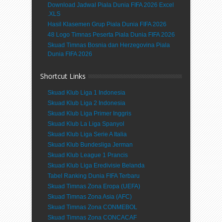
Download Jadwal Piala Dunia FIFA 2026 Excel
.XLS
Hasil Klasemen Grup Piala Dunia FIFA 2026
48 Logo Timnas Peserta Piala Dunia FIFA 2026
Skuad Timnas Bosnia dan Herzegovina Piala
Dunia FIFA 2026
Shortcut Links
Skuad Klub Liga 1 Indonesia
Skuad Klub Liga 2 Indonesia
Skuad Klub Liga Primer Inggris
Skuad Klub La Liga Spanyol
Skuad Klub Liga Serie A Italia
Skuad Klub Bundesliga Jerman
Skuad Klub League 1 Prancis
Skuad Klub Liga Eredivisie Belanda
Tabel Ranking Dunia FIFA Terbaru
Skuad Timnas Zona Eropa (UEFA)
Skuad Timnas Zona Asia (AFC)
Skuad Timnas Zona CONMEBOL
Skuad Timnas Zona CONCACAF