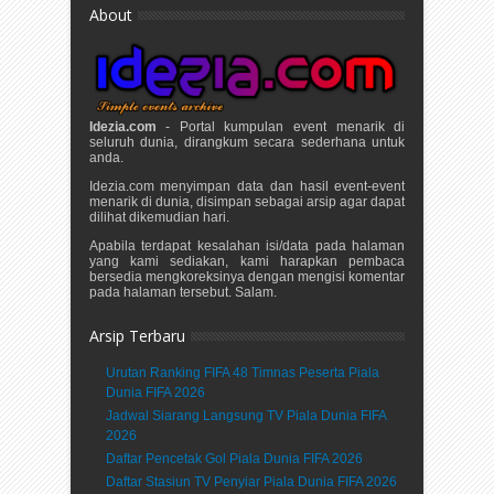
About
Idezia.com
- Portal kumpulan event menarik di
seluruh dunia, dirangkum secara sederhana untuk
anda.
Idezia.com menyimpan data dan hasil event-event
menarik di dunia, disimpan sebagai arsip agar dapat
dilihat dikemudian hari.
Apabila terdapat kesalahan isi/data pada halaman
yang kami sediakan, kami harapkan pembaca
bersedia mengkoreksinya dengan mengisi komentar
pada halaman tersebut. Salam.
Arsip Terbaru
Urutan Ranking FIFA 48 Timnas Peserta Piala
Dunia FIFA 2026
Jadwal Siarang Langsung TV Piala Dunia FIFA
2026
Daftar Pencetak Gol Piala Dunia FIFA 2026
Daftar Stasiun TV Penyiar Piala Dunia FIFA 2026