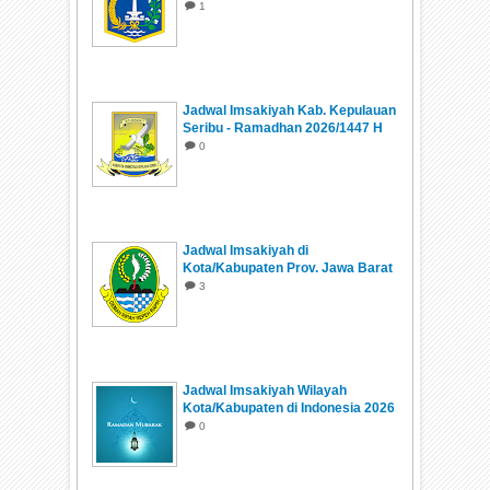
1
Jadwal Imsakiyah Kab. Kepulauan
Seribu - Ramadhan 2026/1447 H
0
Jadwal Imsakiyah di
Kota/Kabupaten Prov. Jawa Barat
Ramadhan 1447 H/2026
3
Jadwal Imsakiyah Wilayah
Kota/Kabupaten di Indonesia 2026
0