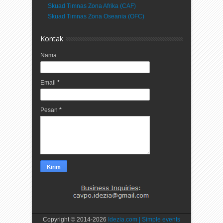
Skuad Timnas Zona Afrika (CAF)
Skuad Timnas Zona Oseania (OFC)
Kontak
Nama
Email
*
Pesan
*
Copyright © 2014-
2026
Idezia.com | Simple events