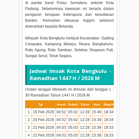
di pantai barat Pulau Sumatera, setelah Kota
Padang. Sebelumnya kawasan ini berada dalam
pengaruh kerajaan Inderapura dan kesultanan
Banten. Kemudian dikuasai Inggris sebelum
diserahkan kepada Belanda.
Wilayah Kota Bengkulu meliputi Kecamatan: Gading
Cempaka, Kampung Melayu, Muara Bangkahulu,
Ratu Agung, Ratu Samban, Selebar, Singaran Pati,
Sungai Serut, Teluk Segara.
Jadwal Imsak Kota Bengkulu -
Ramadhan
1447 H / 2026 M
Urutan tanggal dibawah ini dimulai dari tanggal 1 -
30 Ramadhan Tahun
1447 H / 2026 M.
Tgl
Imsak
Subuh
Zuhur
Asar
Magrib
Isya
1
19 Feb 2026
04:52
05:02
12:28
15:40
18:34
19:43
2
20 Feb 2026
04:52
05:02
12:28
15:39
18:34
19:43
3
21 Feb 2026
04:53
05:03
12:28
15:38
18:33
19:43
4
22 Feb 2026
04:53
05:03
12:28
15:38
18:33
19:42