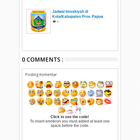
Jadwal Imsakiyah di
Kota/Kabupaten Prov. Papua
Tengah Ramadhan 1447 H/2026
0
0 COMMENTS :
Posting Komentar
Click to see the code!
To insert emoticon you must added at least one
space before the code.