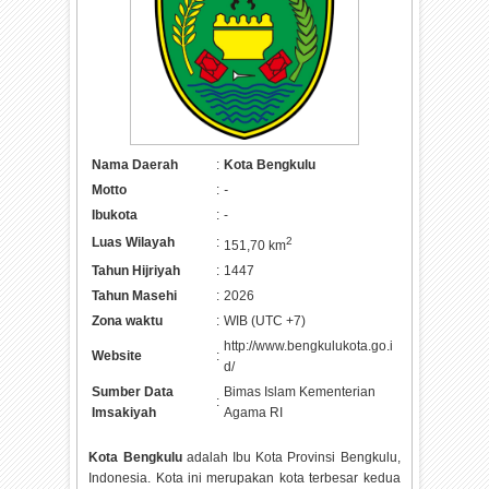
Nama Daerah
:
Kota Bengkulu
Motto
:
-
Ibukota
:
-
Luas Wilayah
:
2
151,70 km
Tahun Hijriyah
:
1447
Tahun Masehi
:
2026
Zona waktu
:
WIB (UTC +7)
http://www.bengkulukota.go.i
Website
:
d/
Sumber Data
Bimas Islam Kementerian
:
Imsakiyah
Agama RI
Kota Bengkulu
adalah Ibu Kota Provinsi Bengkulu,
Indonesia. Kota ini merupakan kota terbesar kedua