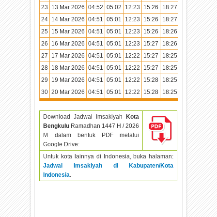
23
13 Mar 2026
04:52
05:02
12:23
15:26
18:27
19:35
24
14 Mar 2026
04:51
05:01
12:23
15:26
18:27
19:35
25
15 Mar 2026
04:51
05:01
12:23
15:26
18:26
19:34
26
16 Mar 2026
04:51
05:01
12:23
15:27
18:26
19:34
27
17 Mar 2026
04:51
05:01
12:22
15:27
18:25
19:33
28
18 Mar 2026
04:51
05:01
12:22
15:27
18:25
19:33
29
19 Mar 2026
04:51
05:01
12:22
15:28
18:25
19:33
30
20 Mar 2026
04:51
05:01
12:22
15:28
18:25
19:33
Download Jadwal Imsakiyah
Kota
Bengkulu
Ramadhan
1447 H / 2026
M dalam bentuk PDF melalui
Google Drive:
Untuk kota lainnya di Indonesia, buka halaman:
Jadwal Imsakiyah di Kabupaten/Kota
Indonesia
.