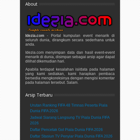
About
Idezia.com
- Portal kumpulan event menarik di
seluruh dunia, dirangkum secara sederhana untuk
anda.
Idezia.com menyimpan data dan hasil event-event
menarik di dunia, disimpan sebagai arsip agar dapat
dilihat dikemudian hari.
Apabila terdapat kesalahan isi/data pada halaman
yang kami sediakan, kami harapkan pembaca
bersedia mengkoreksinya dengan mengisi komentar
pada halaman tersebut. Salam.
Arsip Terbaru
Urutan Ranking FIFA 48 Timnas Peserta Piala
Dunia FIFA 2026
Jadwal Siarang Langsung TV Piala Dunia FIFA
2026
Daftar Pencetak Gol Piala Dunia FIFA 2026
Daftar Stasiun TV Penyiar Piala Dunia FIFA 2026