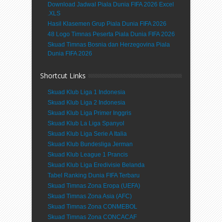
Download Jadwal Piala Dunia FIFA 2026 Excel
.XLS
Hasil Klasemen Grup Piala Dunia FIFA 2026
48 Logo Timnas Peserta Piala Dunia FIFA 2026
Skuad Timnas Bosnia dan Herzegovina Piala
Dunia FIFA 2026
Shortcut Links
Skuad Klub Liga 1 Indonesia
Skuad Klub Liga 2 Indonesia
Skuad Klub Liga Primer Inggris
Skuad Klub La Liga Spanyol
Skuad Klub Liga Serie A Italia
Skuad Klub Bundesliga Jerman
Skuad Klub League 1 Prancis
Skuad Klub Liga Eredivisie Belanda
Tabel Ranking Dunia FIFA Terbaru
Skuad Timnas Zona Eropa (UEFA)
Skuad Timnas Zona Asia (AFC)
Skuad Timnas Zona CONMEBOL
Skuad Timnas Zona CONCACAF