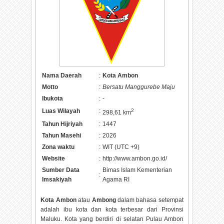
Nama Daerah
:
Kota Ambon
Motto
:
Bersatu Manggurebe Maju
Ibukota
:
-
Luas Wilayah
:
2
298,61 km
Tahun Hijriyah
:
1447
Tahun Masehi
:
2026
Zona waktu
:
WIT (UTC +9)
Website
:
http://www.ambon.go.id/
Sumber Data
Bimas Islam Kementerian
:
Imsakiyah
Agama RI
Kota Ambon
atau
Ambong
dalam bahasa setempat
adalah ibu kota dan kota terbesar dari Provinsi
Maluku. Kota yang berdiri di selatan Pulau Ambon