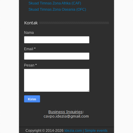
Skuad Timnas Zona Afrika (CAF)
Skuad Timnas Zona Oseania (OFC)
Kontak
Nama
Email
*
Pesan
*
Copyright © 2014-
2026
Idezia.com | Simple events