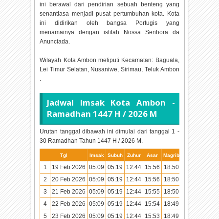
ini berawal dari pendirian sebuah benteng yang
senantiasa menjadi pusat pertumbuhan kota. Kota
ini didirikan oleh bangsa Portugis yang
menamainya dengan istilah Nossa Senhora da
Anunciada.
Wilayah Kota Ambon meliputi Kecamatan: Baguala,
Lei Timur Selatan, Nusaniwe, Sirimau, Teluk Ambon
.
Jadwal Imsak Kota Ambon -
Ramadhan
1447 H / 2026 M
Urutan tanggal dibawah ini dimulai dari tanggal 1 -
30 Ramadhan Tahun
1447 H / 2026 M.
Tgl
Imsak
Subuh
Zuhur
Asar
Magrib
Isya
1
19 Feb 2026
05:09
05:19
12:44
15:56
18:50
20:00
2
20 Feb 2026
05:09
05:19
12:44
15:56
18:50
19:59
3
21 Feb 2026
05:09
05:19
12:44
15:55
18:50
19:59
4
22 Feb 2026
05:09
05:19
12:44
15:54
18:49
19:59
5
23 Feb 2026
05:09
05:19
12:44
15:53
18:49
19:58