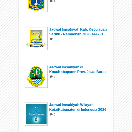
1
Jadwal Imsakiyah Kab. Kepulauan
Seribu - Ramadhan 2026/1447 H
0
Jadwal Imsakiyah di
Kota/Kabupaten Prov. Jawa Barat
Ramadhan 1447 H/2026
3
Jadwal Imsakiyah Wilayah
Kota/Kabupaten di Indonesia 2026
0