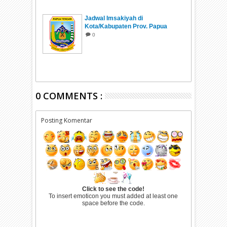
Jadwal Imsakiyah di
Kota/Kabupaten Prov. Papua
Tengah Ramadhan 1447 H/2026
0
0 COMMENTS :
Posting Komentar
Click to see the code!
To insert emoticon you must added at least one
space before the code.