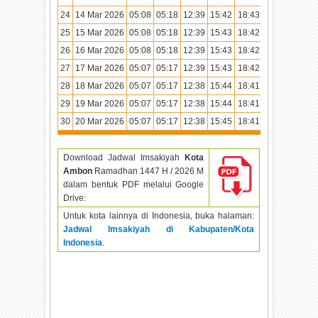
24
14 Mar 2026
05:08
05:18
12:39
15:42
18:43
19:51
25
15 Mar 2026
05:08
05:18
12:39
15:43
18:42
19:51
26
16 Mar 2026
05:08
05:18
12:39
15:43
18:42
19:50
27
17 Mar 2026
05:07
05:17
12:39
15:43
18:42
19:50
28
18 Mar 2026
05:07
05:17
12:38
15:44
18:41
19:49
29
19 Mar 2026
05:07
05:17
12:38
15:44
18:41
19:49
30
20 Mar 2026
05:07
05:17
12:38
15:45
18:41
19:49
Download Jadwal Imsakiyah
Kota
Ambon
Ramadhan
1447 H / 2026 M
dalam bentuk PDF melalui Google
Drive:
Untuk kota lainnya di Indonesia, buka halaman:
Jadwal Imsakiyah di Kabupaten/Kota
Indonesia
.