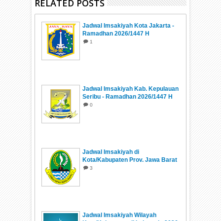
RELATED POSTS
Jadwal Imsakiyah Kota Jakarta -
Ramadhan 2026/1447 H
1
Jadwal Imsakiyah Kab. Kepulauan
Seribu - Ramadhan 2026/1447 H
0
Jadwal Imsakiyah di
Kota/Kabupaten Prov. Jawa Barat
Ramadhan 1447 H/2026
3
Jadwal Imsakiyah Wilayah