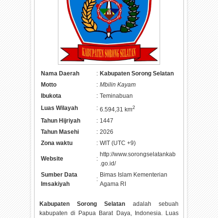
Nama Daerah
:
Kabupaten Sorong Selatan
Motto
:
Mbilin Kayam
Ibukota
:
Teminabuan
Luas Wilayah
:
2
6.594,31 km
Tahun Hijriyah
:
1447
Tahun Masehi
:
2026
Zona waktu
:
WIT (UTC +9)
http://www.sorongselatankab
Website
:
.go.id/
Sumber Data
Bimas Islam Kementerian
:
Imsakiyah
Agama RI
Kabupaten Sorong Selatan
adalah sebuah
kabupaten di Papua Barat Daya, Indonesia. Luas