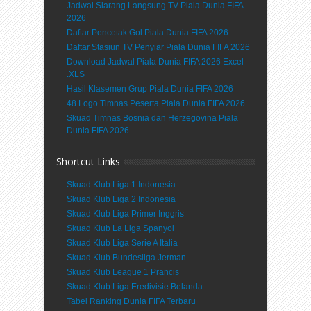
Jadwal Siarang Langsung TV Piala Dunia FIFA
2026
Daftar Pencetak Gol Piala Dunia FIFA 2026
Daftar Stasiun TV Penyiar Piala Dunia FIFA 2026
Download Jadwal Piala Dunia FIFA 2026 Excel
.XLS
Hasil Klasemen Grup Piala Dunia FIFA 2026
48 Logo Timnas Peserta Piala Dunia FIFA 2026
Skuad Timnas Bosnia dan Herzegovina Piala
Dunia FIFA 2026
Shortcut Links
Skuad Klub Liga 1 Indonesia
Skuad Klub Liga 2 Indonesia
Skuad Klub Liga Primer Inggris
Skuad Klub La Liga Spanyol
Skuad Klub Liga Serie A Italia
Skuad Klub Bundesliga Jerman
Skuad Klub League 1 Prancis
Skuad Klub Liga Eredivisie Belanda
Tabel Ranking Dunia FIFA Terbaru