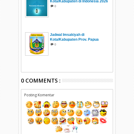
Kota/Kabupaten di Indonesia 2026
0
Jadwal Imsakiyah di
Kota/Kabupaten Prov. Papua
Tengah Ramadhan 1447 H/2026
0
0 COMMENTS :
Posting Komentar