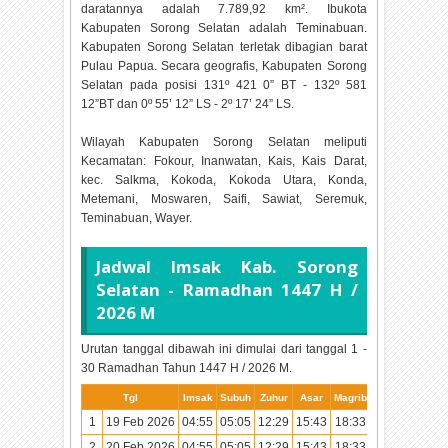
daratannya adalah 7.789,92 km². Ibukota
Kabupaten Sorong Selatan adalah Teminabuan.
Kabupaten Sorong Selatan terletak dibagian barat
Pulau Papua. Secara geografis, Kabupaten Sorong
Selatan pada posisi 131º 421 0” BT - 132º 581
12”BT dan 0º 55’ 12” LS - 2º 17’ 24” LS.
Wilayah Kabupaten Sorong Selatan meliputi
Kecamatan: Fokour, Inanwatan, Kais, Kais Darat,
kec. Salkma, Kokoda, Kokoda Utara, Konda,
Metemani, Moswaren, Saifi, Sawiat, Seremuk,
Teminabuan, Wayer.
Jadwal Imsak Kab. Sorong
Selatan - Ramadhan
1447 H /
2026 M
Urutan tanggal dibawah ini dimulai dari tanggal 1 -
30 Ramadhan Tahun
1447 H / 2026 M.
Tgl
Imsak
Subuh
Zuhur
Asar
Magrib
Isya
1
19 Feb 2026
04:55
05:05
12:29
15:43
18:33
19:42
2
20 Feb 2026
04:55
05:05
12:29
15:43
18:33
19:42