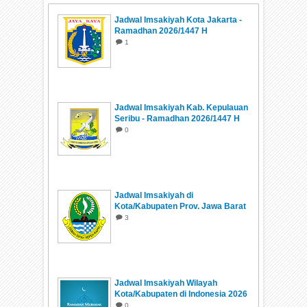
Jadwal Imsakiyah Kota Jakarta -
Ramadhan 2026/1447 H
1
Jadwal Imsakiyah Kab. Kepulauan
Seribu - Ramadhan 2026/1447 H
0
Jadwal Imsakiyah di
Kota/Kabupaten Prov. Jawa Barat
Ramadhan 1447 H/2026
3
Jadwal Imsakiyah Wilayah
Kota/Kabupaten di Indonesia 2026
0