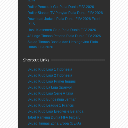
2026
Daftar Pencetak Gol Piala Dunia FIFA 2026
Daftar Stasiun TV Penyiar Piala Dunia FIFA 2026
Download Jadwal Piala Dunia FIFA 2026 Excel
.XLS
Hasil Klasemen Grup Piala Dunia FIFA 2026
48 Logo Timnas Peserta Piala Dunia FIFA 2026
Skuad Timnas Bosnia dan Herzegovina Piala
Dunia FIFA 2026
Shortcut Links
Skuad Klub Liga 1 Indonesia
Skuad Klub Liga 2 Indonesia
Skuad Klub Liga Primer Inggris
Skuad Klub La Liga Spanyol
Skuad Klub Liga Serie A Italia
Skuad Klub Bundesliga Jerman
Skuad Klub League 1 Prancis
Skuad Klub Liga Eredivisie Belanda
Tabel Ranking Dunia FIFA Terbaru
Skuad Timnas Zona Eropa (UEFA)