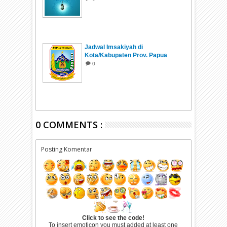
Jadwal Imsakiyah di
Kota/Kabupaten Prov. Papua
Tengah Ramadhan 1447 H/2026
0
0 COMMENTS :
Posting Komentar
Click to see the code!
To insert emoticon you must added at least one