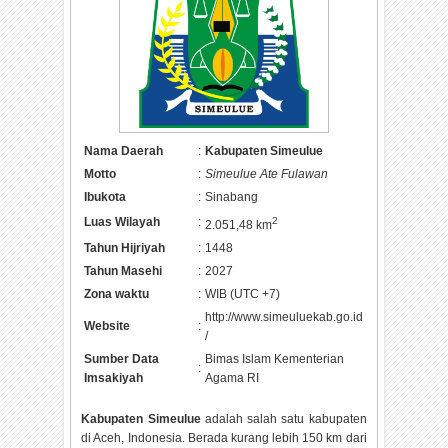
Nama Daerah
:
Kabupaten Simeulue
Motto
:
Simeulue Ate Fulawan
Ibukota
:
Sinabang
Luas Wilayah
:
2
2.051,48 km
Tahun Hijriyah
:
1448
Tahun Masehi
:
2027
Zona waktu
:
WIB (UTC +7)
http://www.simeuluekab.go.id
Website
:
/
Sumber Data
Bimas Islam Kementerian
:
Imsakiyah
Agama RI
Kabupaten Simeulue
adalah salah satu kabupaten
di Aceh, Indonesia. Berada kurang lebih 150 km dari