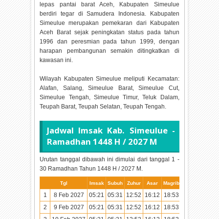
lepas pantai barat Aceh, Kabupaten Simeulue
berdiri tegar di Samudera Indonesia. Kabupaten
Simeulue merupakan pemekaran dari Kabupaten
Aceh Barat sejak peningkatan status pada tahun
1996 dan peresmian pada tahun 1999, dengan
harapan pembangunan semakin ditingkatkan di
kawasan ini.
Wilayah Kabupaten Simeulue meliputi Kecamatan:
Alafan, Salang, Simeulue Barat, Simeulue Cut,
Simeulue Tengah, Simeulue Timur, Teluk Dalam,
Teupah Barat, Teupah Selatan, Teupah Tengah.
Jadwal Imsak Kab. Simeulue -
Ramadhan
1448 H / 2027 M
Urutan tanggal dibawah ini dimulai dari tanggal 1 -
30 Ramadhan Tahun
1448 H / 2027 M.
Tgl
Imsak
Subuh
Zuhur
Asar
Magrib
Isya
1
8 Feb 2027
05:21
05:31
12:52
16:12
18:53
20:03
2
9 Feb 2027
05:21
05:31
12:52
16:12
18:53
20:03