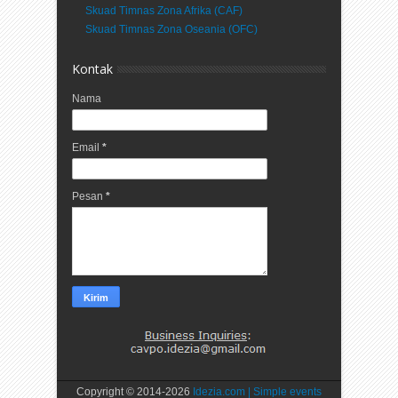
Skuad Timnas Zona Afrika (CAF)
Skuad Timnas Zona Oseania (OFC)
Kontak
Nama
Email
*
Pesan
*
Copyright © 2014-
2026
Idezia.com | Simple events