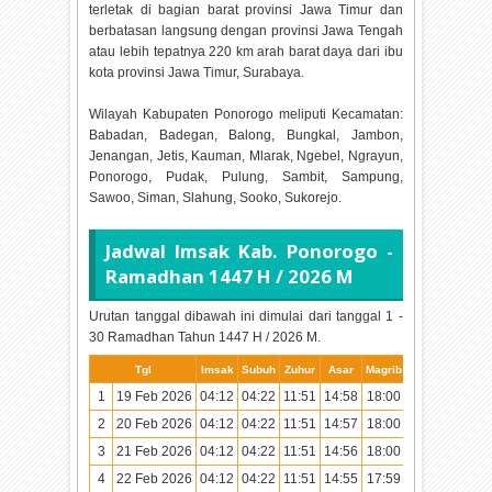
terletak di bagian barat provinsi Jawa Timur dan
berbatasan langsung dengan provinsi Jawa Tengah
atau lebih tepatnya 220 km arah barat daya dari ibu
kota provinsi Jawa Timur, Surabaya.
Wilayah Kabupaten Ponorogo meliputi Kecamatan:
Babadan, Badegan, Balong, Bungkal, Jambon,
Jenangan, Jetis, Kauman, Mlarak, Ngebel, Ngrayun,
Ponorogo, Pudak, Pulung, Sambit, Sampung,
Sawoo, Siman, Slahung, Sooko, Sukorejo.
Jadwal Imsak Kab. Ponorogo -
Ramadhan
1447 H / 2026 M
Urutan tanggal dibawah ini dimulai dari tanggal 1 -
30 Ramadhan Tahun
1447 H / 2026 M.
Tgl
Imsak
Subuh
Zuhur
Asar
Magrib
Isya
1
19 Feb 2026
04:12
04:22
11:51
14:58
18:00
19:10
2
20 Feb 2026
04:12
04:22
11:51
14:57
18:00
19:10
3
21 Feb 2026
04:12
04:22
11:51
14:56
18:00
19:10
4
22 Feb 2026
04:12
04:22
11:51
14:55
17:59
19:09