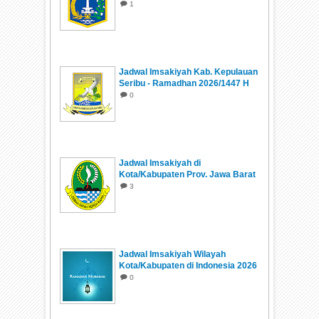
1
Jadwal Imsakiyah Kab. Kepulauan
Seribu - Ramadhan 2026/1447 H
0
Jadwal Imsakiyah di
Kota/Kabupaten Prov. Jawa Barat
Ramadhan 1447 H/2026
3
Jadwal Imsakiyah Wilayah
Kota/Kabupaten di Indonesia 2026
0