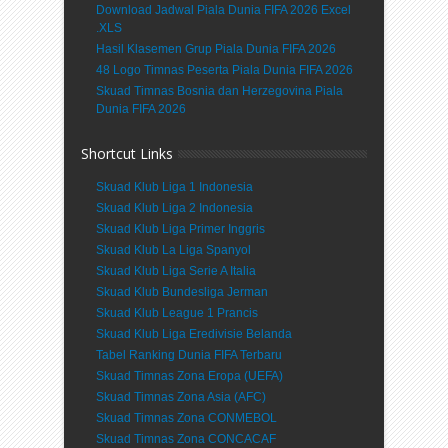
Download Jadwal Piala Dunia FIFA 2026 Excel
.XLS
Hasil Klasemen Grup Piala Dunia FIFA 2026
48 Logo Timnas Peserta Piala Dunia FIFA 2026
Skuad Timnas Bosnia dan Herzegovina Piala
Dunia FIFA 2026
Shortcut Links
Skuad Klub Liga 1 Indonesia
Skuad Klub Liga 2 Indonesia
Skuad Klub Liga Primer Inggris
Skuad Klub La Liga Spanyol
Skuad Klub Liga Serie A Italia
Skuad Klub Bundesliga Jerman
Skuad Klub League 1 Prancis
Skuad Klub Liga Eredivisie Belanda
Tabel Ranking Dunia FIFA Terbaru
Skuad Timnas Zona Eropa (UEFA)
Skuad Timnas Zona Asia (AFC)
Skuad Timnas Zona CONMEBOL
Skuad Timnas Zona CONCACAF