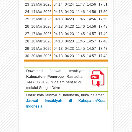
23
13 Mar 2026
04:14
04:24
11:47
14:56
17:51
18:59
24
14 Mar 2026
04:13
04:23
11:46
14:56
17:50
18:59
25
15 Mar 2026
04:13
04:23
11:46
14:56
17:50
18:58
26
16 Mar 2026
04:13
04:23
11:46
14:56
17:49
18:58
27
17 Mar 2026
04:13
04:23
11:45
14:57
17:49
18:57
28
18 Mar 2026
04:13
04:23
11:45
14:57
17:48
18:57
29
19 Mar 2026
04:13
04:23
11:45
14:57
17:48
18:57
30
20 Mar 2026
04:13
04:23
11:45
14:57
17:48
18:56
Download Jadwal Imsakiyah
Kabupaten Ponorogo
Ramadhan
1447 H / 2026 M dalam bentuk PDF
melalui Google Drive:
Untuk kota lainnya di Indonesia, buka halaman:
Jadwal Imsakiyah di Kabupaten/Kota
Indonesia
.