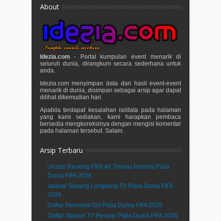
About
Idezia.com
- Portal kumpulan event menarik di
seluruh dunia, dirangkum secara sederhana untuk
anda.
Idezia.com menyimpan data dan hasil event-event
menarik di dunia, disimpan sebagai arsip agar dapat
dilihat dikemudian hari.
Apabila terdapat kesalahan isi/data pada halaman
yang kami sediakan, kami harapkan pembaca
bersedia mengkoreksinya dengan mengisi komentar
pada halaman tersebut. Salam.
Arsip Terbaru
Urutan Ranking FIFA 48 Timnas Peserta Piala
Dunia FIFA 2026
Jadwal Siarang Langsung TV Piala Dunia FIFA
2026
Daftar Pencetak Gol Piala Dunia FIFA 2026
Daftar Stasiun TV Penyiar Piala Dunia FIFA 2026