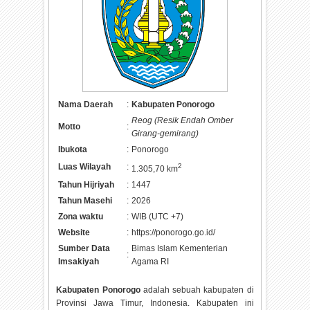
Nama Daerah
:
Kabupaten Ponorogo
Reog (Resik Endah Omber
Motto
:
Girang-gemirang)
Ibukota
:
Ponorogo
Luas Wilayah
:
2
1.305,70 km
Tahun Hijriyah
:
1447
Tahun Masehi
:
2026
Zona waktu
:
WIB (UTC +7)
Website
:
https://ponorogo.go.id/
Sumber Data
Bimas Islam Kementerian
:
Imsakiyah
Agama RI
Kabupaten Ponorogo
adalah sebuah kabupaten di
Provinsi Jawa Timur, Indonesia. Kabupaten ini