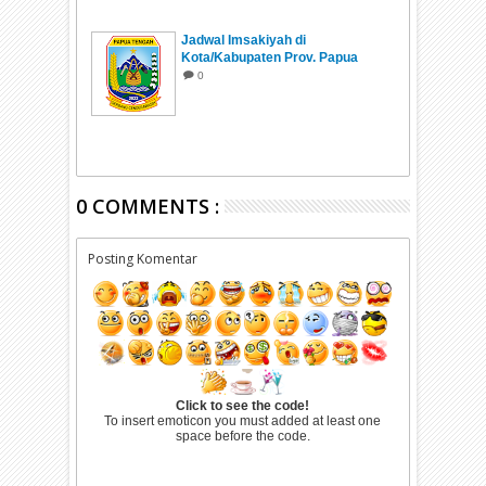
Jadwal Imsakiyah di
Kota/Kabupaten Prov. Papua
Tengah Ramadhan 1447 H/2026
0
0 COMMENTS :
Posting Komentar
Click to see the code!
To insert emoticon you must added at least one
space before the code.