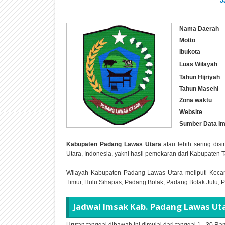
J
Nama Daerah
Motto
Ibukota
Luas Wilayah
Tahun Hijriyah
Tahun Masehi
Zona waktu
Website
Sumber Data I
Kabupaten Padang Lawas Utara
atau lebih sering dis
Utara, Indonesia, yakni hasil pemekaran dari Kabupaten T
Wilayah Kabupaten Padang Lawas Utara meliputi Keca
Timur, Hulu Sihapas, Padang Bolak, Padang Bolak Julu, 
Jadwal Imsak Kab. Padang Lawas U
Urutan tanggal dibawah ini dimulai dari tanggal 1 - 30 