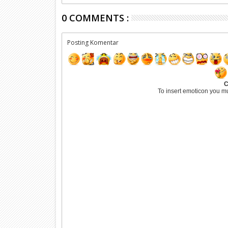
0 COMMENTS :
Posting Komentar
C
To insert emoticon you m