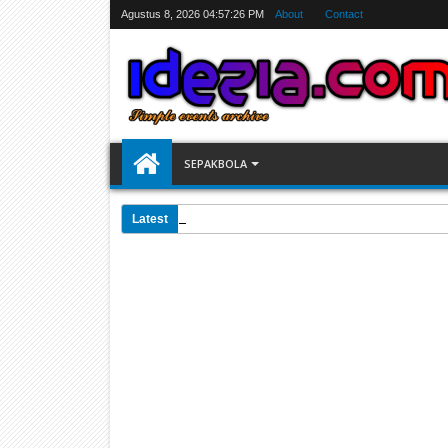
Agustus 8, 2026
04:57:27 PM
About
Contact
SEPAKBOLA
Latest
07:31 AM
Jadwal Siarang Langsung TV Piala Dunia 