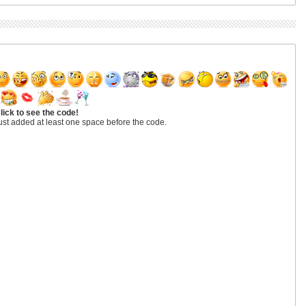
lick to see the code!
ust added at least one space before the code.