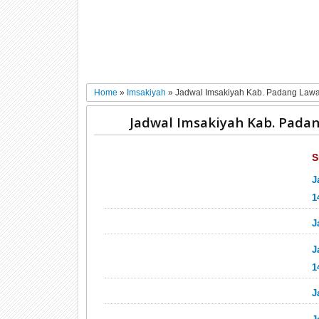
Home
»
Imsakiyah
»
Jadwal Imsakiyah Kab. Padang Law
Jadwal Imsakiyah Kab. Pada
S
J
1
J
J
1
J