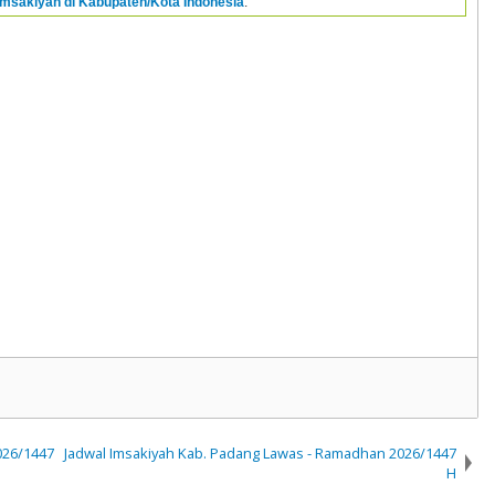
Imsakiyah di Kabupaten/Kota Indonesia
.
026/1447
Jadwal Imsakiyah Kab. Padang Lawas - Ramadhan 2026/1447
H