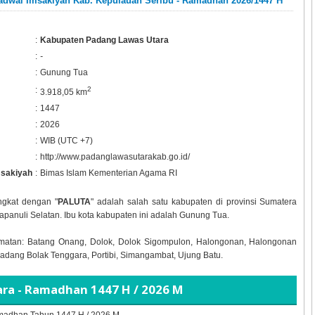
adwal Imsakiyah Kab. Kepulauan Seribu - Ramadhan 2026/1447 H
:
Kabupaten Padang Lawas Utara
:
-
:
Gunung Tua
:
2
3.918,05 km
:
1447
:
2026
:
WIB (UTC +7)
:
http://www.padanglawasutarakab.go.id/
msakiyah
:
Bimas Islam Kementerian Agama RI
ingkat dengan "
PALUTA
" adalah salah satu kabupaten di provinsi Sumatera
apanuli Selatan. Ibu kota kabupaten ini adalah Gunung Tua.
matan: Batang Onang, Dolok, Dolok Sigompulon, Halongonan, Halongonan
Padang Bolak Tenggara, Portibi, Simangambat, Ujung Batu.
tara - Ramadhan
1447 H / 2026 M
Ramadhan Tahun
1447 H / 2026 M.