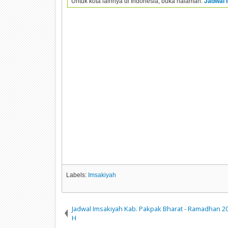
Untuk kota lainnya di Indonesia, buka halaman:
Jadwal 
Labels:
Imsakiyah
Jadwal Imsakiyah Kab. Pakpak Bharat - Ramadhan 2
H