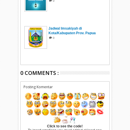
0
Jadwal Imsakiyah di
Kota/Kabupaten Prov. Papua
Tengah Ramadhan 1447 H/2026
0
0 COMMENTS :
Posting Komentar
Click to see the code!