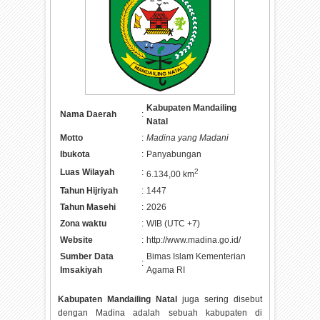
Kabupaten Mandailing
Nama Daerah
:
Natal
Motto
:
Madina yang Madani
Ibukota
:
Panyabungan
Luas Wilayah
:
2
6.134,00 km
Tahun Hijriyah
:
1447
Tahun Masehi
:
2026
Zona waktu
:
WIB (UTC +7)
Website
:
http://www.madina.go.id/
Sumber Data
Bimas Islam Kementerian
:
Imsakiyah
Agama RI
Kabupaten Mandailing Natal
juga sering disebut
dengan Madina adalah sebuah kabupaten di