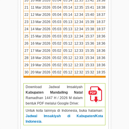
20
10 Mar 2026
05:04
05:14
12:35
15:42
18:38
19:46
21
11 Mar 2026
05:04
05:14
12:35
15:41
18:38
19:46
22
12 Mar 2026
05:04
05:14
12:34
15:40
18:37
19:45
23
13 Mar 2026
05:03
05:13
12:34
15:39
18:37
19:45
24
14 Mar 2026
05:03
05:13
12:34
15:38
18:37
19:45
25
15 Mar 2026
05:03
05:13
12:34
15:37
18:36
19:44
26
16 Mar 2026
05:02
05:12
12:33
15:36
18:36
19:44
27
17 Mar 2026
05:02
05:12
12:33
15:35
18:36
19:44
28
18 Mar 2026
05:02
05:12
12:33
15:34
18:36
19:44
29
19 Mar 2026
05:02
05:12
12:33
15:33
18:36
19:44
30
20 Mar 2026
05:02
05:12
12:32
15:32
18:35
19:43
Download Jadwal Imsakiyah
Kabupaten Mandailing Natal
Ramadhan
1447 H / 2026 M dalam
bentuk PDF melalui Google Drive:
Untuk kota lainnya di Indonesia, buka halaman:
Jadwal Imsakiyah di Kabupaten/Kota
Indonesia
.