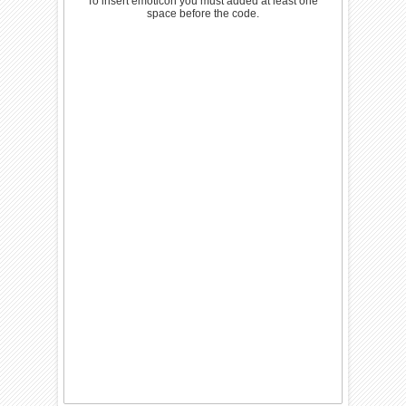
To insert emoticon you must added at least one
space before the code.