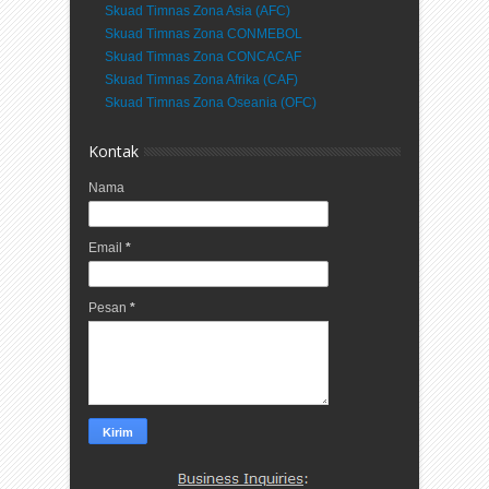
Skuad Timnas Zona Asia (AFC)
Skuad Timnas Zona CONMEBOL
Skuad Timnas Zona CONCACAF
Skuad Timnas Zona Afrika (CAF)
Skuad Timnas Zona Oseania (OFC)
Kontak
Nama
Email
*
Pesan
*