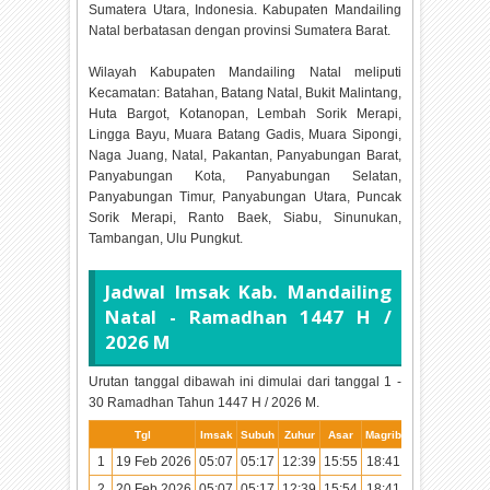
Sumatera Utara, Indonesia. Kabupaten Mandailing
Natal berbatasan dengan provinsi Sumatera Barat.
Wilayah Kabupaten Mandailing Natal meliputi
Kecamatan: Batahan, Batang Natal, Bukit Malintang,
Huta Bargot, Kotanopan, Lembah Sorik Merapi,
Lingga Bayu, Muara Batang Gadis, Muara Sipongi,
Naga Juang, Natal, Pakantan, Panyabungan Barat,
Panyabungan Kota, Panyabungan Selatan,
Panyabungan Timur, Panyabungan Utara, Puncak
Sorik Merapi, Ranto Baek, Siabu, Sinunukan,
Tambangan, Ulu Pungkut.
Jadwal Imsak Kab. Mandailing
Natal - Ramadhan
1447 H /
2026 M
Urutan tanggal dibawah ini dimulai dari tanggal 1 -
30 Ramadhan Tahun
1447 H / 2026 M.
Tgl
Imsak
Subuh
Zuhur
Asar
Magrib
Isya
1
19 Feb 2026
05:07
05:17
12:39
15:55
18:41
19:50
2
20 Feb 2026
05:07
05:17
12:39
15:54
18:41
19:50