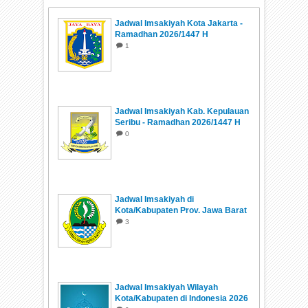
Jadwal Imsakiyah Kota Jakarta -
Ramadhan 2026/1447 H
1
Jadwal Imsakiyah Kab. Kepulauan
Seribu - Ramadhan 2026/1447 H
0
Jadwal Imsakiyah di
Kota/Kabupaten Prov. Jawa Barat
Ramadhan 1447 H/2026
3
Jadwal Imsakiyah Wilayah
Kota/Kabupaten di Indonesia 2026