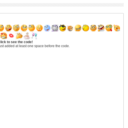
lick to see the code!
ust added at least one space before the code.