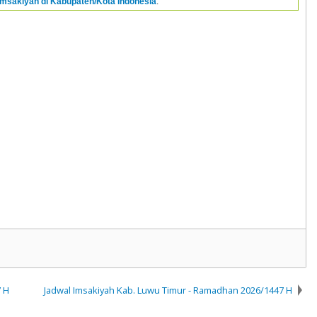
Imsakiyah di Kabupaten/Kota Indonesia
.
 H
Jadwal Imsakiyah Kab. Luwu Timur - Ramadhan 2026/1447 H