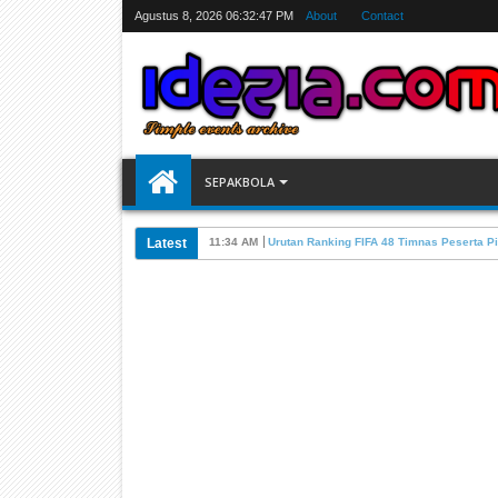
Agustus 8, 2026
06:32:48 PM
About
Contact
SEPAKBOLA
Latest
07:31 AM
Jadwal Siarang Langsung TV Piala Dunia 