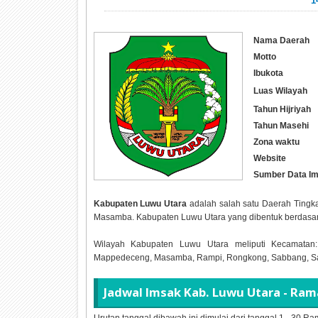
1
Nama Daerah
Motto
Ibukota
Luas Wilayah
Tahun Hijriyah
Tahun Masehi
Zona waktu
Website
Sumber Data I
Kabupaten Luwu Utara
adalah salah satu Daerah Tingkat 
Masamba. Kabupaten Luwu Utara yang dibentuk berdasa
Wilayah Kabupaten Luwu Utara meliputi Kecamatan:
Mappedeceng, Masamba, Rampi, Rongkong, Sabbang, Sabb
Jadwal Imsak Kab. Luwu Utara - R
Urutan tanggal dibawah ini dimulai dari tanggal 1 - 30 