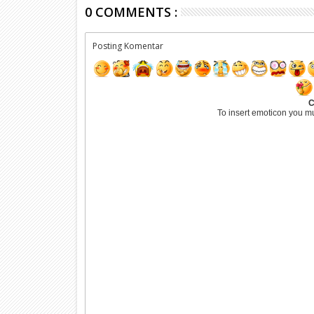
0 COMMENTS :
Posting Komentar
C
To insert emoticon you m