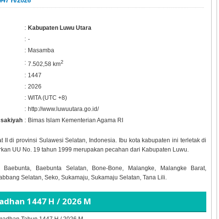
447 H/2026
:
Kabupaten Luwu Utara
:
-
:
Masamba
:
2
7.502,58 km
:
1447
:
2026
:
WITA (UTC +8)
:
http://www.luwuutara.go.id/
msakiyah
:
Bimas Islam Kementerian Agama RI
II di provinsi Sulawesi Selatan, Indonesia. Ibu kota kabupaten ini terletak di
rkan UU No. 19 tahun 1999 merupakan pecahan dari Kabupaten Luwu.
 Baebunta, Baebunta Selatan, Bone-Bone, Malangke, Malangke Barat,
ang Selatan, Seko, Sukamaju, Sukamaju Selatan, Tana Lili.
amadhan
1447 H / 2026 M
Ramadhan Tahun
1447 H / 2026 M.