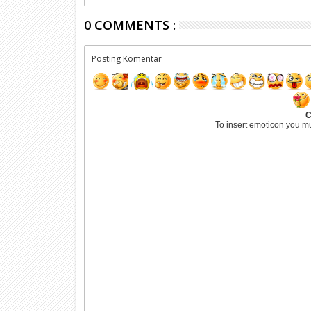
0 COMMENTS :
Posting Komentar
C
To insert emoticon you m