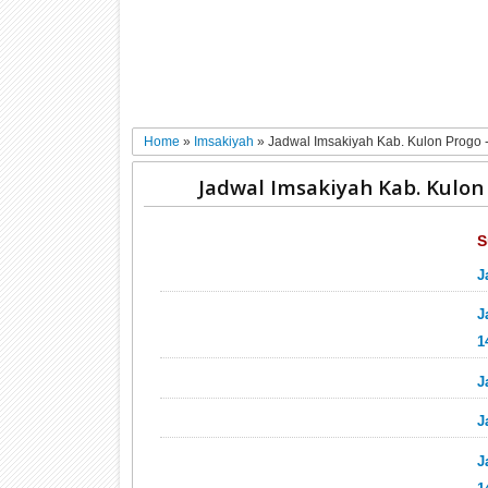
Home
»
Imsakiyah
»
Jadwal Imsakiyah Kab. Kulon Progo
Jadwal Imsakiyah Kab. Kulo
S
J
J
1
J
J
J