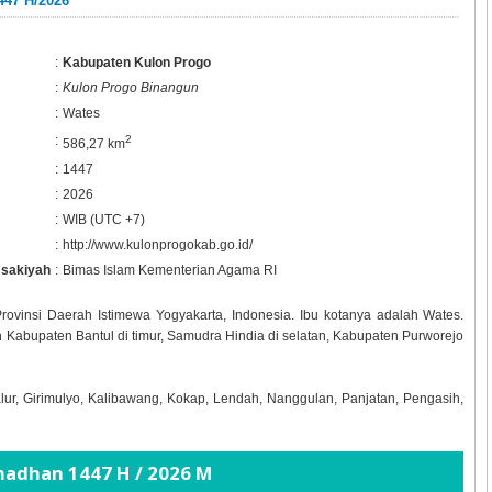
447 H/2026
:
Kabupaten Kulon Progo
:
Kulon Progo Binangun
:
Wates
:
2
586,27 km
:
1447
:
2026
:
WIB (UTC +7)
:
http://www.kulonprogokab.go.id/
msakiyah
:
Bimas Islam Kementerian Agama RI
ovinsi Daerah Istimewa Yogyakarta, Indonesia. Ibu kotanya adalah Wates.
Kabupaten Bantul di timur, Samudra Hindia di selatan, Kabupaten Purworejo
ur, Girimulyo, Kalibawang, Kokap, Lendah, Nanggulan, Panjatan, Pengasih,
amadhan
1447 H / 2026 M