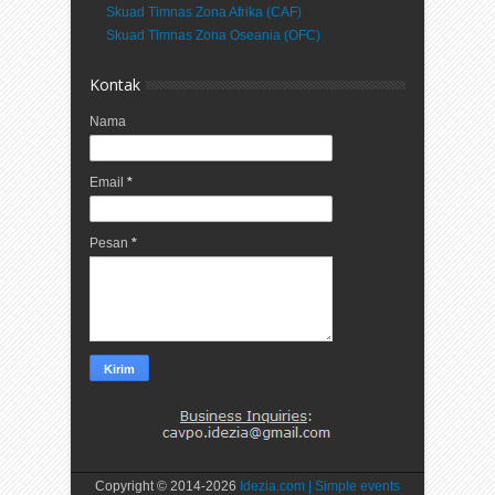
Skuad Timnas Zona Afrika (CAF)
Skuad Timnas Zona Oseania (OFC)
Kontak
Nama
Email
*
Pesan
*
Copyright © 2014-
2026
Idezia.com | Simple events