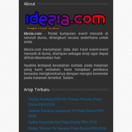
About
Idezia.com
- Portal kumpulan event menarik di
seluruh dunia, dirangkum secara sederhana untuk
anda.
Idezia.com menyimpan data dan hasil event-event
menarik di dunia, disimpan sebagai arsip agar dapat
dilihat dikemudian hari.
Apabila terdapat kesalahan isi/data pada halaman
yang kami sediakan, kami harapkan pembaca
bersedia mengkoreksinya dengan mengisi komentar
pada halaman tersebut. Salam.
Arsip Terbaru
Urutan Ranking FIFA 48 Timnas Peserta Piala
Dunia FIFA 2026
Jadwal Siarang Langsung TV Piala Dunia FIFA
2026
Daftar Pencetak Gol Piala Dunia FIFA 2026
Daftar Stasiun TV Penyiar Piala Dunia FIFA 2026