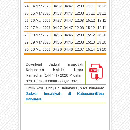
24
14 Mar 2026
04:37
04:47
12:09
15:11
18:12
19:20
25
15 Mar 2026
04:37
04:47
12:08
15:11
18:12
19:20
26
16 Mar 2026
04:37
04:47
12:08
15:12
18:11
19:19
27
17 Mar 2026
04:37
04:47
12:08
15:12
18:11
19:19
28
18 Mar 2026
04:36
04:46
12:08
15:12
18:10
19:19
29
19 Mar 2026
04:36
04:46
12:08
15:13
18:10
19:19
30
20 Mar 2026
04:36
04:46
12:07
15:14
18:10
19:18
Download Jadwal Imsakiyah
Kabupaten Kolaka Utara
Ramadhan
1447 H / 2026 M dalam
bentuk PDF melalui Google Drive:
Untuk kota lainnya di Indonesia, buka halaman:
Jadwal Imsakiyah di Kabupaten/Kota
Indonesia
.