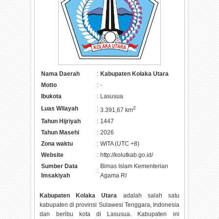
Nama Daerah
:
Kabupaten Kolaka Utara
Motto
:
-
Ibukota
:
Lasusua
Luas Wilayah
:
2
3.391,67 km
Tahun Hijriyah
:
1447
Tahun Masehi
:
2026
Zona waktu
:
WITA (UTC +8)
Website
:
http://kolutkab.go.id/
Sumber Data
Bimas Islam Kementerian
:
Imsakiyah
Agama RI
Kabupaten Kolaka Utara
adalah salah satu
kabupaten di provinsi Sulawesi Tenggara, Indonesia
dan beribu kota di Lasusua. Kabupaten ini