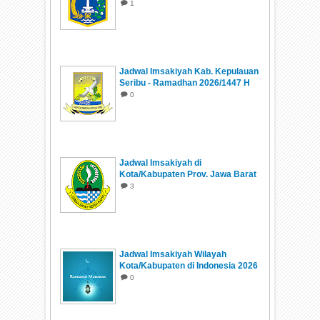
1
Jadwal Imsakiyah Kab. Kepulauan
Seribu - Ramadhan 2026/1447 H
0
Jadwal Imsakiyah di
Kota/Kabupaten Prov. Jawa Barat
Ramadhan 1447 H/2026
3
Jadwal Imsakiyah Wilayah
Kota/Kabupaten di Indonesia 2026
0