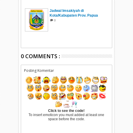
Jadwal Imsakiyah di
Kota/Kabupaten Prov. Papua
Tengah Ramadhan 1447 H/2026
0
0 COMMENTS :
Posting Komentar
Click to see the code!
To insert emoticon you must added at least one
space before the code.