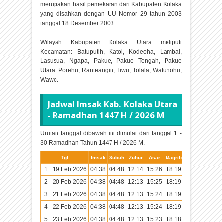
merupakan hasil pemekaran dari Kabupaten Kolaka
yang disahkan dengan UU Nomor 29 tahun 2003
tanggal 18 Desember 2003.
Wilayah Kabupaten Kolaka Utara meliputi
Kecamatan: Batuputih, Katoi, Kodeoha, Lambai,
Lasusua, Ngapa, Pakue, Pakue Tengah, Pakue
Utara, Porehu, Ranteangin, Tiwu, Tolala, Watunohu,
Wawo.
Jadwal Imsak Kab. Kolaka Utara
- Ramadhan
1447 H / 2026 M
Urutan tanggal dibawah ini dimulai dari tanggal 1 -
30 Ramadhan Tahun
1447 H / 2026 M.
Tgl
Imsak
Subuh
Zuhur
Asar
Magrib
Isya
1
19 Feb 2026
04:38
04:48
12:14
15:26
18:19
19:29
2
20 Feb 2026
04:38
04:48
12:13
15:25
18:19
19:28
3
21 Feb 2026
04:38
04:48
12:13
15:24
18:19
19:28
4
22 Feb 2026
04:38
04:48
12:13
15:24
18:19
19:28
5
23 Feb 2026
04:38
04:48
12:13
15:23
18:18
19:27