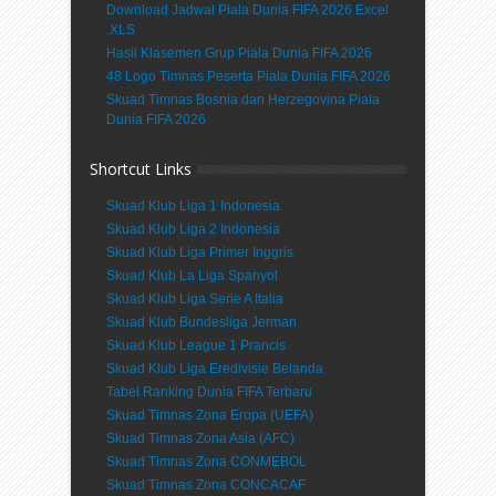
Download Jadwal Piala Dunia FIFA 2026 Excel
.XLS
Hasil Klasemen Grup Piala Dunia FIFA 2026
48 Logo Timnas Peserta Piala Dunia FIFA 2026
Skuad Timnas Bosnia dan Herzegovina Piala
Dunia FIFA 2026
Shortcut Links
Skuad Klub Liga 1 Indonesia
Skuad Klub Liga 2 Indonesia
Skuad Klub Liga Primer Inggris
Skuad Klub La Liga Spanyol
Skuad Klub Liga Serie A Italia
Skuad Klub Bundesliga Jerman
Skuad Klub League 1 Prancis
Skuad Klub Liga Eredivisie Belanda
Tabel Ranking Dunia FIFA Terbaru
Skuad Timnas Zona Eropa (UEFA)
Skuad Timnas Zona Asia (AFC)
Skuad Timnas Zona CONMEBOL
Skuad Timnas Zona CONCACAF