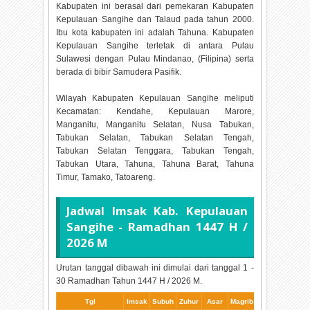
Kabupaten ini berasal dari pemekaran Kabupaten
Kepulauan Sangihe dan Talaud pada tahun 2000.
Ibu kota kabupaten ini adalah Tahuna. Kabupaten
Kepulauan Sangihe terletak di antara Pulau
Sulawesi dengan Pulau Mindanao, (Filipina) serta
berada di bibir Samudera Pasifik.
Wilayah Kabupaten Kepulauan Sangihe meliputi
Kecamatan: Kendahe, Kepulauan Marore,
Manganitu, Manganitu Selatan, Nusa Tabukan,
Tabukan Selatan, Tabukan Selatan Tengah,
Tabukan Selatan Tenggara, Tabukan Tengah,
Tabukan Utara, Tahuna, Tahuna Barat, Tahuna
Timur, Tamako, Tatoareng.
Jadwal Imsak Kab. Kepulauan
Sangihe - Ramadhan
1447 H /
2026 M
Urutan tanggal dibawah ini dimulai dari tanggal 1 -
30 Ramadhan Tahun
1447 H / 2026 M.
Tgl
Imsak
Subuh
Zuhur
Asar
Magrib
Isya