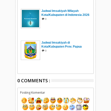
Jadwal Imsakiyah Wilayah
Kota/Kabupaten di Indonesia 2026
0
Jadwal Imsakiyah di
Kota/Kabupaten Prov. Papua
Tengah Ramadhan 1447 H/2026
0
0 COMMENTS :
Posting Komentar