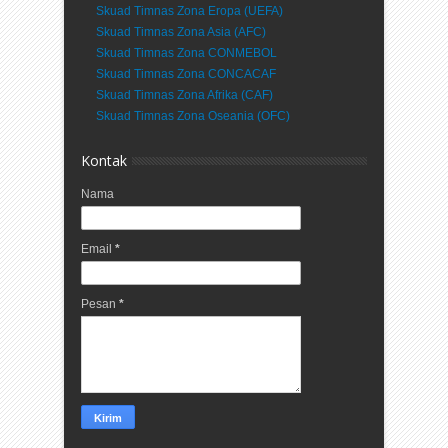
Skuad Timnas Zona Eropa (UEFA)
Skuad Timnas Zona Asia (AFC)
Skuad Timnas Zona CONMEBOL
Skuad Timnas Zona CONCACAF
Skuad Timnas Zona Afrika (CAF)
Skuad Timnas Zona Oseania (OFC)
Kontak
Nama
Email
*
Pesan
*