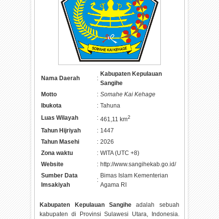
Kabupaten Kepulauan
Nama Daerah
:
Sangihe
Motto
:
Somahe Kai Kehage
Ibukota
:
Tahuna
Luas Wilayah
:
2
461,11 km
Tahun Hijriyah
:
1447
Tahun Masehi
:
2026
Zona waktu
:
WITA (UTC +8)
Website
:
http://www.sangihekab.go.id/
Sumber Data
Bimas Islam Kementerian
:
Imsakiyah
Agama RI
Kabupaten Kepulauan Sangihe
adalah sebuah
kabupaten di Provinsi Sulawesi Utara, Indonesia.