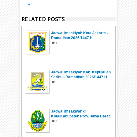
H
RELATED POSTS
Jadwal Imsakiyah Kota Jakarta -
Ramadhan 2026/1447 H
1
Jadwal Imsakiyah Kab. Kepulauan
Seribu - Ramadhan 2026/1447 H
0
Jadwal Imsakiyah di
Kota/Kabupaten Prov. Jawa Barat
Ramadhan 1447 H/2026
3