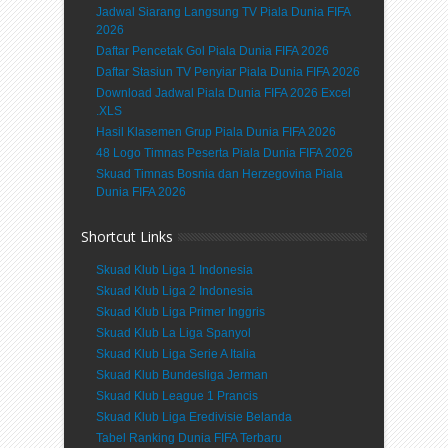
Jadwal Siarang Langsung TV Piala Dunia FIFA
2026
Daftar Pencetak Gol Piala Dunia FIFA 2026
Daftar Stasiun TV Penyiar Piala Dunia FIFA 2026
Download Jadwal Piala Dunia FIFA 2026 Excel
.XLS
Hasil Klasemen Grup Piala Dunia FIFA 2026
48 Logo Timnas Peserta Piala Dunia FIFA 2026
Skuad Timnas Bosnia dan Herzegovina Piala
Dunia FIFA 2026
Shortcut Links
Skuad Klub Liga 1 Indonesia
Skuad Klub Liga 2 Indonesia
Skuad Klub Liga Primer Inggris
Skuad Klub La Liga Spanyol
Skuad Klub Liga Serie A Italia
Skuad Klub Bundesliga Jerman
Skuad Klub League 1 Prancis
Skuad Klub Liga Eredivisie Belanda
Tabel Ranking Dunia FIFA Terbaru