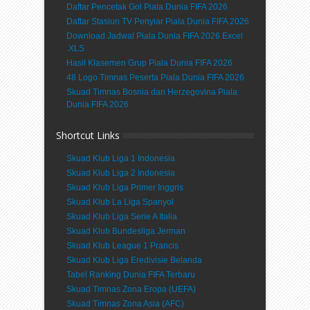
Daftar Pencetak Gol Piala Dunia FIFA 2026
Daftar Stasiun TV Penyiar Piala Dunia FIFA 2026
Download Jadwal Piala Dunia FIFA 2026 Excel
.XLS
Hasil Klasemen Grup Piala Dunia FIFA 2026
48 Logo Timnas Peserta Piala Dunia FIFA 2026
Skuad Timnas Bosnia dan Herzegovina Piala
Dunia FIFA 2026
Shortcut Links
Skuad Klub Liga 1 Indonesia
Skuad Klub Liga 2 Indonesia
Skuad Klub Liga Primer Inggris
Skuad Klub La Liga Spanyol
Skuad Klub Liga Serie A Italia
Skuad Klub Bundesliga Jerman
Skuad Klub League 1 Prancis
Skuad Klub Liga Eredivisie Belanda
Tabel Ranking Dunia FIFA Terbaru
Skuad Timnas Zona Eropa (UEFA)
Skuad Timnas Zona Asia (AFC)