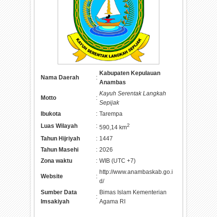
Kabupaten Kepulauan
Nama Daerah
:
Anambas
Kayuh Serentak Langkah
Motto
:
Sepijak
Ibukota
:
Tarempa
Luas Wilayah
:
2
590,14 km
Tahun Hijriyah
:
1447
Tahun Masehi
:
2026
Zona waktu
:
WIB (UTC +7)
http://www.anambaskab.go.i
Website
:
d/
Sumber Data
Bimas Islam Kementerian
:
Imsakiyah
Agama RI