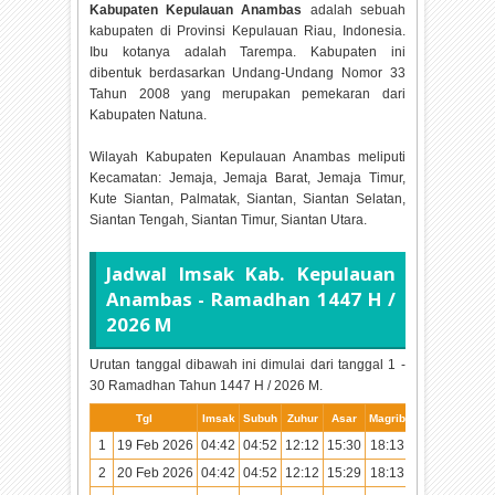
Kabupaten Kepulauan Anambas
adalah sebuah
kabupaten di Provinsi Kepulauan Riau, Indonesia.
Ibu kotanya adalah Tarempa. Kabupaten ini
dibentuk berdasarkan Undang-Undang Nomor 33
Tahun 2008 yang merupakan pemekaran dari
Kabupaten Natuna.
Wilayah Kabupaten Kepulauan Anambas meliputi
Kecamatan: Jemaja, Jemaja Barat, Jemaja Timur,
Kute Siantan, Palmatak, Siantan, Siantan Selatan,
Siantan Tengah, Siantan Timur, Siantan Utara.
Jadwal Imsak Kab. Kepulauan
Anambas - Ramadhan
1447 H /
2026 M
Urutan tanggal dibawah ini dimulai dari tanggal 1 -
30 Ramadhan Tahun
1447 H / 2026 M.
Tgl
Imsak
Subuh
Zuhur
Asar
Magrib
Isya
1
19 Feb 2026
04:42
04:52
12:12
15:30
18:13
19:22
2
20 Feb 2026
04:42
04:52
12:12
15:29
18:13
19:22