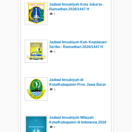
Jadwal Imsakiyah Kota Jakarta -
Ramadhan 2026/1447 H
1
Jadwal Imsakiyah Kab. Kepulauan
Seribu - Ramadhan 2026/1447 H
0
Jadwal Imsakiyah di
Kota/Kabupaten Prov. Jawa Barat
Ramadhan 1447 H/2026
3
Jadwal Imsakiyah Wilayah
Kota/Kabupaten di Indonesia 2026
0