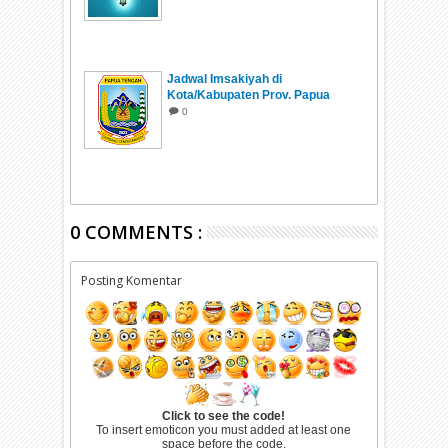
Jadwal Imsakiyah di
Kota/Kabupaten Prov. Papua
Tengah Ramadhan 1447 H/2026
0
0 COMMENTS :
Posting Komentar
Click to see the code!
To insert emoticon you must added at least one
space before the code.