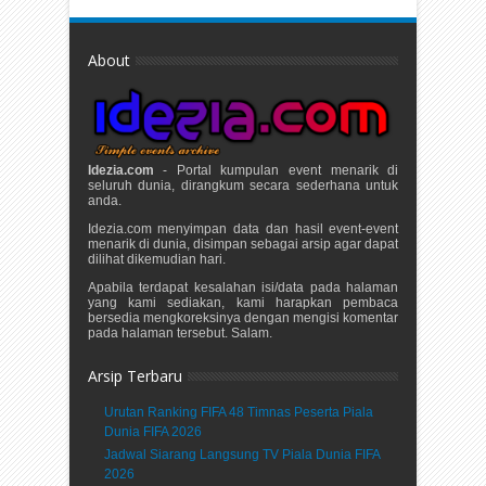
About
Idezia.com
- Portal kumpulan event menarik di
seluruh dunia, dirangkum secara sederhana untuk
anda.
Idezia.com menyimpan data dan hasil event-event
menarik di dunia, disimpan sebagai arsip agar dapat
dilihat dikemudian hari.
Apabila terdapat kesalahan isi/data pada halaman
yang kami sediakan, kami harapkan pembaca
bersedia mengkoreksinya dengan mengisi komentar
pada halaman tersebut. Salam.
Arsip Terbaru
Urutan Ranking FIFA 48 Timnas Peserta Piala
Dunia FIFA 2026
Jadwal Siarang Langsung TV Piala Dunia FIFA
2026