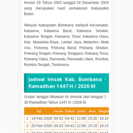
Nomor 29 Tahun 2003 tanggal 18 Desember 2003
yang merupakan hasil pemekaran Kabupaten
Buton.
Wilayah Kabupaten Bombana meliputi Kecamatan:
Kabaena, Kabaena Barat, Kabaena Selatan,
Kabaena Tengah, Kabaena Timur, Kabaena Utara,
Kep. Masaloka Raya, Lantari Jaya, Mataoleo, Mata
Usu, Poleang, Poleang Barat, Poleang Selatan,
Poleang Tengah, Poleang Tenggara, Poleang Timur,
Poleang Utara, Rarowatu, Rarowatu Utara, Rumbia,
Rumbia Tengah, Tontonunu.
Jadwal Imsak Kab. Bombana -
Ramadhan
1447 H / 2026 M
Urutan tanggal dibawah ini dimulai dari tanggal 1 -
30 Ramadhan Tahun
1447 H / 2026 M.
Tgl
Imsak
Subuh
Zuhur
Asar
Magrib
Isya
1
19 Feb 2026
04:32
04:42
12:09
15:20
18:16
19:25
2
20 Feb 2026
04:33
04:43
12:09
15:19
18:15
19:25