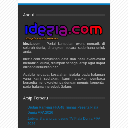
About
Idezia.com
- Portal kumpulan event menarik di
seluruh dunia, dirangkum secara sederhana untuk
anda.
Idezia.com menyimpan data dan hasil event-event
menarik di dunia, disimpan sebagai arsip agar dapat
dilihat dikemudian hari.
Apabila terdapat kesalahan isi/data pada halaman
yang kami sediakan, kami harapkan pembaca
bersedia mengkoreksinya dengan mengisi komentar
pada halaman tersebut. Salam.
Arsip Terbaru
Urutan Ranking FIFA 48 Timnas Peserta Piala
Dunia FIFA 2026
Jadwal Siarang Langsung TV Piala Dunia FIFA
2026