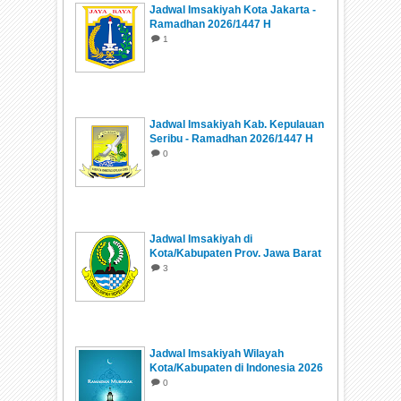
Jadwal Imsakiyah Kota Jakarta -
Ramadhan 2026/1447 H
1
Jadwal Imsakiyah Kab. Kepulauan
Seribu - Ramadhan 2026/1447 H
0
Jadwal Imsakiyah di
Kota/Kabupaten Prov. Jawa Barat
Ramadhan 1447 H/2026
3
Jadwal Imsakiyah Wilayah
Kota/Kabupaten di Indonesia 2026
0