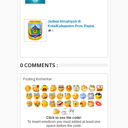
Jadwal Imsakiyah di
Kota/Kabupaten Prov. Papua
Tengah Ramadhan 1447 H/2026
0
0 COMMENTS :
Posting Komentar
Click to see the code!
To insert emoticon you must added at least one
space before the code.