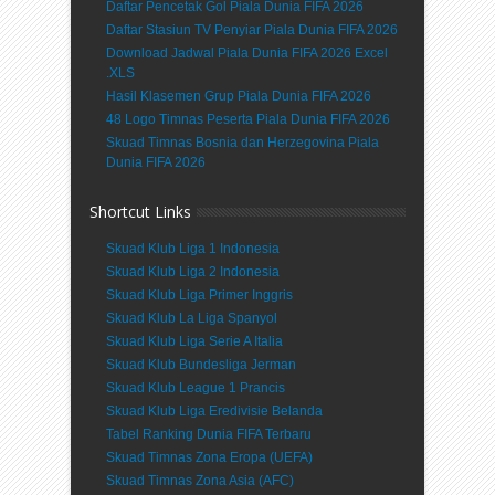
Daftar Pencetak Gol Piala Dunia FIFA 2026
Daftar Stasiun TV Penyiar Piala Dunia FIFA 2026
Download Jadwal Piala Dunia FIFA 2026 Excel
.XLS
Hasil Klasemen Grup Piala Dunia FIFA 2026
48 Logo Timnas Peserta Piala Dunia FIFA 2026
Skuad Timnas Bosnia dan Herzegovina Piala
Dunia FIFA 2026
Shortcut Links
Skuad Klub Liga 1 Indonesia
Skuad Klub Liga 2 Indonesia
Skuad Klub Liga Primer Inggris
Skuad Klub La Liga Spanyol
Skuad Klub Liga Serie A Italia
Skuad Klub Bundesliga Jerman
Skuad Klub League 1 Prancis
Skuad Klub Liga Eredivisie Belanda
Tabel Ranking Dunia FIFA Terbaru
Skuad Timnas Zona Eropa (UEFA)
Skuad Timnas Zona Asia (AFC)