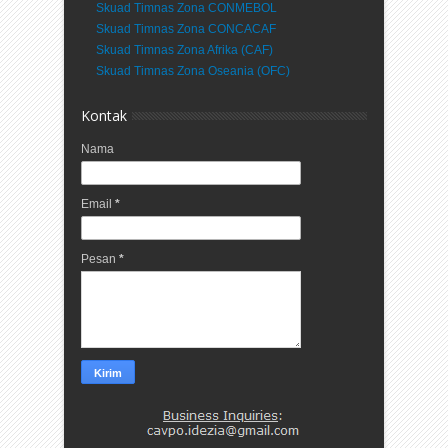
Skuad Timnas Zona CONMEBOL
Skuad Timnas Zona CONCACAF
Skuad Timnas Zona Afrika (CAF)
Skuad Timnas Zona Oseania (OFC)
Kontak
Nama
Email
*
Pesan
*