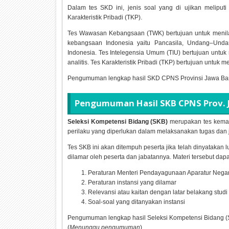
Dalam tes SKD ini, jenis soal yang di ujikan melip
Karakteristik Pribadi (TKP).
Tes Wawasan Kebangsaan (TWK) bertujuan untuk menil
kebangsaan Indonesia yaitu Pancasila, Undang–Und
Indonesia. Tes Intelegensia Umum (TIU) bertujuan untuk 
analitis. Tes Karakteristik Pribadi (TKP) bertujuan untuk men
Pengumuman lengkap hasil SKD CPNS Provinsi Jawa Ba
Pengumuman Hasil SKB CPNS Prov. 
Seleksi Kompetensi Bidang (SKB)
merupakan tes kemam
perilaku yang diperlukan dalam melaksanakan tugas dan j
Tes SKB ini akan ditempuh peserta jika telah dinyatakan l
dilamar oleh peserta dan jabatannya. Materi tersebut dapa
Peraturan Menteri Pendayagunaan Aparatur Nega
Peraturan instansi yang dilamar
Relevansi atau kaitan dengan latar belakang studi
Soal-soal yang ditanyakan instansi
Pengumuman lengkap hasil Seleksi Kompetensi Bidang 
(
Menunggu pengumuman
).