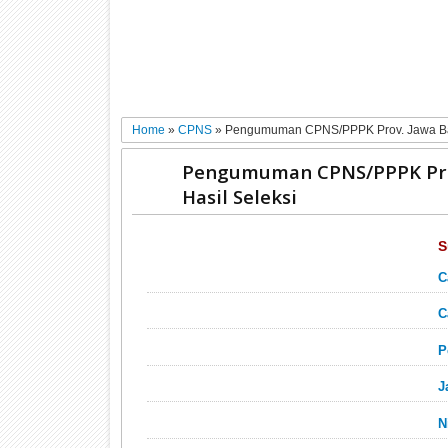
Home
»
CPNS
»
Pengumuman CPNS/PPPK Prov. Jawa Barat
Pengumuman CPNS/PPPK Prov.
Hasil Seleksi
S
C
C
P
J
N