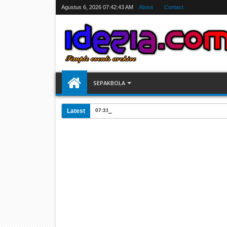
Agustus 6, 2026
07:42:44 AM
About
Contact
SEPAKBOLA
Latest
07:31 AM
Jadwal Siarang Langsung TV Piala Dunia 