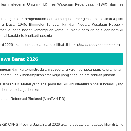
uti Tes Intelegensi Umum (TIU), Tes Wawasan Kebangsaan (TWK), dan Tes
ai penguasaan pengetahuan dan kemampuan mengimplementasikan 4 pilar
ang Dasar 1945, Bhinneka Tunggal Ika, dan Negara Kesatuan Republik
menilai penguasaan kemampuan verbal, numerik, berpikir logis, dan berpikir
ilai karakteristik pribadi peserta.
rat
2026 akan diupdate dan dapat dilihat di Link: (
Menunggu pengumuman
).
Jawa Barat
2026
puan dan karakteristik dalam seseorang yakni pengetahuan, keterampilan,
abatan untuk menampilkan etos kerja yang tinggi dalam sebuah jabatan.
ulus tes SKD. Materi yang ada pada tes SKB ini ditentukan posisi formasi yang
t berupa sebagai berikut:
ra dan Reformasi Birokrasi (MenPAN-RB)
(SKB) CPNS Provinsi Jawa Barat
2026 akan diupdate dan dapat dilihat di Link: