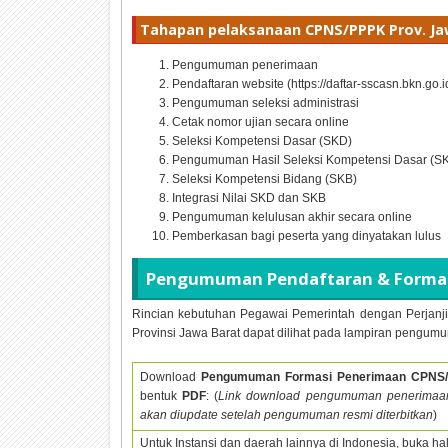
Tahapan pelaksanaan CPNS/PPPK Prov. Ja
Pengumuman penerimaan
Pendaftaran website (https://daftar-sscasn.bkn.go.i
Pengumuman seleksi administrasi
Cetak nomor ujian secara online
Seleksi Kompetensi Dasar (SKD)
Pengumuman Hasil Seleksi Kompetensi Dasar (S
Seleksi Kompetensi Bidang (SKB)
Integrasi Nilai SKD dan SKB
Pengumuman kelulusan akhir secara online
Pemberkasan bagi peserta yang dinyatakan lulus
Pengumuman Pendaftaran & Formasi
Rincian kebutuhan Pegawai Pemerintah dengan Perjanji
Provinsi Jawa Barat dapat dilihat pada lampiran pengumu
Download
Pengumuman Formasi Penerimaan CPNS/
bentuk
PDF
: (
Link download pengumuman penerimaa
akan diupdate setelah pengumuman resmi diterbitkan
)
Untuk Instansi dan daerah lainnya di Indonesia, buka h