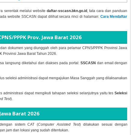
ra serentak melalui website
daftar-sscasn.bkn.go.id
, tata cara dan panduan
pada website SSCASN dapat dilihat secara rinci di halaman:
Cara Mendaftar
CPNS/PPPK Prov. Jawa Barat
2026
ran dan dokumen yang diunggah oleh para pelamar CPNS/PPPK Provinsi Jawa
 Provinsi Jawa Barat Tahun
2026.
sa langsung diketahui dan diakses pada portal:
SSCASN
dan email dengan
lulus seleksi administrasi dapat mengajukan Masa Sanggah yang dilaksanakan
lus administrasi dapat mengikuti tahapan seleksi selanjutnya yaitu tes
Seleksi
d Test
).
Jawa Barat
2026
engan sistem CAT (
Computer Assisted Test
) dilakukan sesuai dengan
n jam dan lokasi yang sudah ditentukan.