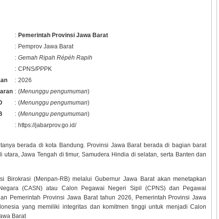
:
Pemerintah Provinsi Jawa Barat
:
Pemprov Jawa Barat
:
Gemah Ripah Répéh Rapih
:
CPNS/PPPK
aan
:
2026
taran
:
(
Menunggu pengumuman
)
D
:
(
Menunggu pengumuman
)
B
:
(
Menunggu pengumuman
)
:
https://jabarprov.go.id/
otanya berada di kota Bandung. Provinsi Jawa Barat berada di bagian barat
utara, Jawa Tengah di timur, Samudera Hindia di selatan, serta Banten dan
i Birokrasi (Menpan-RB) melalui Gubernur Jawa Barat akan menetapkan
l Negara (CASN) atau Calon Pegawai Negeri Sipil (CPNS) dan Pegawai
gan Pemerintah Provinsi Jawa Barat tahun
2026, Pemerintah Provinsi Jawa
esia yang memiliki integritas dan komitmen tinggi untuk menjadi Calon
Jawa Barat