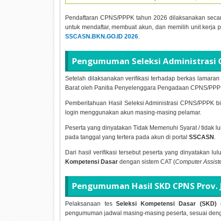
Pendaftaran CPNS/PPPK tahun
2026 dilaksanakan seca
untuk mendaftar, membuat akun, dan memilih unit kerja 
SSCASN.BKN.GO.ID
2026
.
Pengumuman Seleksi Administrasi 
Setelah dilaksanakan verifikasi terhadap berkas lama
Barat oleh Panitia Penyelenggara Pengadaan CPNS/PPPK
Pemberitahuan Hasil Seleksi Administrasi CPNS/PPPK bi
login menggunakan akun masing-masing pelamar.
Peserta yang dinyatakan Tidak Memenuhi Syarat / tidak 
pada tanggal yang tertera pada akun di portal
SSCASN
.
Dari hasil verifikasi tersebut peserta yang dinyatakan lu
Kompetensi Dasar
dengan sistem CAT (
Computer Assiste
Pengumuman Hasil SKD CPNS Prov. 
Pelaksanaan tes
Seleksi Kompetensi Dasar (SKD)
d
pengumuman jadwal masing-masing peserta, sesuai denga