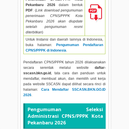
Pekanbaru
2026
dalam bentuk
PDF
: (
Link download pengumuman
penerimaan CPNS/PPPK Kota
Pekanbaru
2026 akan diupdate
setelah pengumuman resmi
diterbitkan
)
Untuk Instansi dan daerah lainnya di Indonesia,
buka halaman:
Pengumuman Pendaftaran
CPNS/PPPK di Indonesia
.
Pendaftaran CPNS/PPPK tahun
2026 dilaksanakan
secara serentak melalui website
daftar-
sscasn.bkn.go.id
, tata cara dan panduan untuk
mendaftar, membuat akun, dan memilih unit kerja
pada website SSCASN dapat dilihat secara rinci di
halaman:
Cara Mendaftar SSCASN.BKN.GO.ID
2026
.
Pengumuman Seleksi
Administrasi CPNS/PPPK Kota
Pekanbaru
2026