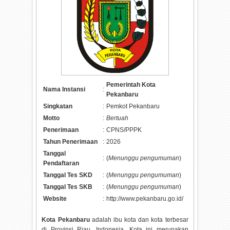
Pemerintah Kota
Nama Instansi
:
Pekanbaru
Singkatan
:
Pemkot Pekanbaru
Motto
:
Bertuah
Penerimaan
:
CPNS/PPPK
Tahun Penerimaan
:
2026
Tanggal
:
(
Menunggu pengumuman
)
Pendaftaran
Tanggal Tes SKD
:
(
Menunggu pengumuman
)
Tanggal Tes SKB
:
(
Menunggu pengumuman
)
Website
:
http://www.pekanbaru.go.id/
Kota Pekanbaru
adalah ibu kota dan kota terbesar
di Provinsi Riau, Indonesia. Kota ini merupakan