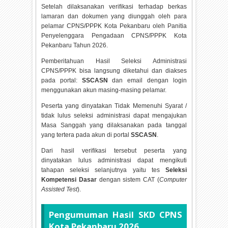
Setelah dilaksanakan verifikasi terhadap berkas
lamaran dan dokumen yang diunggah oleh para
pelamar CPNS/PPPK Kota Pekanbaru oleh Panitia
Penyelenggara Pengadaan CPNS/PPPK Kota
Pekanbaru Tahun
2026.
Pemberitahuan Hasil Seleksi Administrasi
CPNS/PPPK bisa langsung diketahui dan diakses
pada portal:
SSCASN
dan email dengan login
menggunakan akun masing-masing pelamar.
Peserta yang dinyatakan Tidak Memenuhi Syarat /
tidak lulus seleksi administrasi dapat mengajukan
Masa Sanggah yang dilaksanakan pada tanggal
yang tertera pada akun di portal
SSCASN
.
Dari hasil verifikasi tersebut peserta yang
dinyatakan lulus administrasi dapat mengikuti
tahapan seleksi selanjutnya yaitu tes
Seleksi
Kompetensi Dasar
dengan sistem CAT (
Computer
Assisted Test
).
Pengumuman Hasil SKD CPNS
Kota Pekanbaru
2026