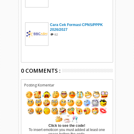
Cara Cek Formasi CPNS/PPPK
2026/2027
62
0 COMMENTS :
Posting Komentar
Click to see the code!
To insert emoticon you must added at least one
space before the code.