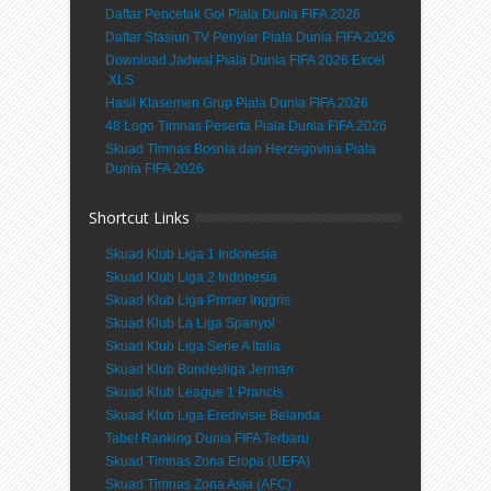
Daftar Pencetak Gol Piala Dunia FIFA 2026
Daftar Stasiun TV Penyiar Piala Dunia FIFA 2026
Download Jadwal Piala Dunia FIFA 2026 Excel
.XLS
Hasil Klasemen Grup Piala Dunia FIFA 2026
48 Logo Timnas Peserta Piala Dunia FIFA 2026
Skuad Timnas Bosnia dan Herzegovina Piala
Dunia FIFA 2026
Shortcut Links
Skuad Klub Liga 1 Indonesia
Skuad Klub Liga 2 Indonesia
Skuad Klub Liga Primer Inggris
Skuad Klub La Liga Spanyol
Skuad Klub Liga Serie A Italia
Skuad Klub Bundesliga Jerman
Skuad Klub League 1 Prancis
Skuad Klub Liga Eredivisie Belanda
Tabel Ranking Dunia FIFA Terbaru
Skuad Timnas Zona Eropa (UEFA)
Skuad Timnas Zona Asia (AFC)