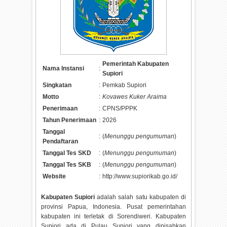
Pemerintah Kabupaten
Nama Instansi
:
Supiori
Singkatan
:
Pemkab Supiori
Motto
:
Kovawes Kuker Araima
Penerimaan
:
CPNS/PPPK
Tahun Penerimaan
:
2026
Tanggal
:
(
Menunggu pengumuman
)
Pendaftaran
Tanggal Tes SKD
:
(
Menunggu pengumuman
)
Tanggal Tes SKB
:
(
Menunggu pengumuman
)
Website
:
http://www.supiorikab.go.id/
Kabupaten Supiori
adalah salah satu kabupaten di
provinsi Papua, Indonesia. Pusat pemerintahan
kabupaten ini terletak di Sorendiweri. Kabupaten
Supiori ada di Pulau Supiori yang dipisahkan