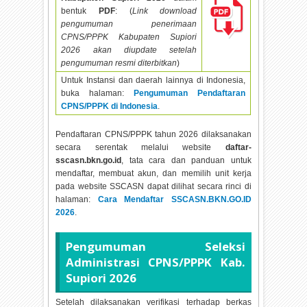
bentuk
PDF
: (
Link download
pengumuman penerimaan
CPNS/PPPK Kabupaten Supiori
2026 akan diupdate setelah
pengumuman resmi diterbitkan
)
Untuk Instansi dan daerah lainnya di Indonesia,
buka halaman:
Pengumuman Pendaftaran
CPNS/PPPK di Indonesia
.
Pendaftaran CPNS/PPPK tahun
2026 dilaksanakan
secara serentak melalui website
daftar-
sscasn.bkn.go.id
, tata cara dan panduan untuk
mendaftar, membuat akun, dan memilih unit kerja
pada website SSCASN dapat dilihat secara rinci di
halaman:
Cara Mendaftar SSCASN.BKN.GO.ID
2026
.
Pengumuman Seleksi
Administrasi CPNS/PPPK Kab.
Supiori
2026
Setelah dilaksanakan verifikasi terhadap berkas