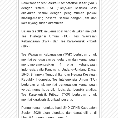
Pelaksanaan tes
Seleksi Kompetensi Dasar (SKD)
dengan sistem CAT (
Computer Assisted Test
)
dilakukan sesuai dengan pengumuman jadwal
masing-masing peserta, sesuai dengan jam dan
lokasi yang sudah ditentukan.
Dalam tes SKD ini, jenis soal yang di ujikan meliputi
Tes Intelegensi Umum (TIU), Tes Wawasan
Kebangsaan (TWK), dan Tes Karakteristik Pribadi
(TKP).
Tes Wawasan Kebangsaan (TWK) bertujuan untuk
menilai penguasaan pengetahuan dan kemampuan
mengimplementasikan 4 pilar kebangsaan
Indonesia yaitu Pancasila, Undang–Undang Dasar
1945, Bhinneka Tunggal Ika, dan Negara Kesatuan
Republik Indonesia. Tes Intelegensia Umum (TIU)
bertujuan untuk menilai penguasaan kemampuan
verbal, numerik, berpikir logis, dan berpikir analitis.
Tes Karakteristik Pribadi (TKP) bertujuan untuk
menilai karakteristik pribadi peserta.
Pengumuman lengkap hasil SKD CPNS Kabupaten
Supiori
2026 akan diupdate dan dapat dilihat di
Link: (
Menunggu pengumuman
).