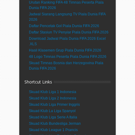
Urutan Ranking FIFA 48 Timnas Peserta Piala
Dunia FIFA 2026
Jadwal Siarang Langsung TV Piala Dunia FIFA
2026
Daftar Pencetak Gol Piala Dunia FIFA 2026
Daftar Stasiun TV Penyiar Piala Dunia FIFA 2026
Download Jadwal Piala Dunia FIFA 2026 Excel
.XLS
Hasil Klasemen Grup Piala Dunia FIFA 2026
48 Logo Timnas Peserta Piala Dunia FIFA 2026
Skuad Timnas Bosnia dan Herzegovina Piala
Dunia FIFA 2026
Shortcut Links
Skuad Klub Liga 1 Indonesia
Skuad Klub Liga 2 Indonesia
Skuad Klub Liga Primer Inggris
Skuad Klub La Liga Spanyol
Skuad Klub Liga Serie A Italia
Skuad Klub Bundesliga Jerman
Skuad Klub League 1 Prancis