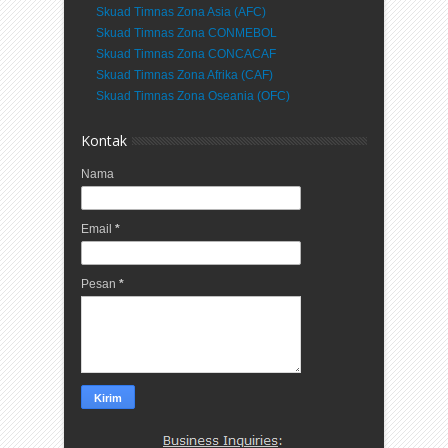
Skuad Timnas Zona Asia (AFC)
Skuad Timnas Zona CONMEBOL
Skuad Timnas Zona CONCACAF
Skuad Timnas Zona Afrika (CAF)
Skuad Timnas Zona Oseania (OFC)
Kontak
Nama
Email
*
Pesan
*