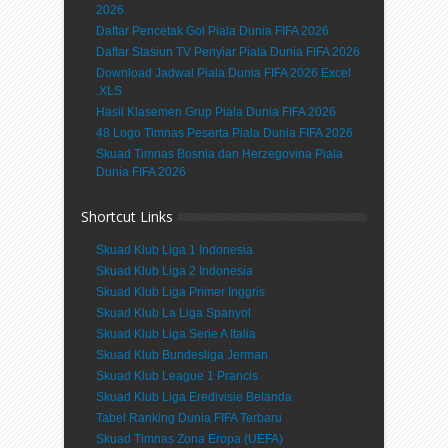
2026
Daftar Pencetak Gol Piala Dunia FIFA 2026
Daftar Stasiun TV Penyiar Piala Dunia FIFA 2026
Download Jadwal Piala Dunia FIFA 2026 Excel
.XLS
Hasil Klasemen Grup Piala Dunia FIFA 2026
48 Logo Timnas Peserta Piala Dunia FIFA 2026
Skuad Timnas Bosnia dan Herzegovina Piala
Dunia FIFA 2026
Shortcut Links
Skuad Klub Liga 1 Indonesia
Skuad Klub Liga 2 Indonesia
Skuad Klub Liga Primer Inggris
Skuad Klub La Liga Spanyol
Skuad Klub Liga Serie A Italia
Skuad Klub Bundesliga Jerman
Skuad Klub League 1 Prancis
Skuad Klub Liga Eredivisie Belanda
Tabel Ranking Dunia FIFA Terbaru
Skuad Timnas Zona Eropa (UEFA)