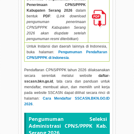
Penerimaan CPNS/PPPK
Kabupaten Serang
2026
dalam
bentuk
PDF
: (
Link download
pengumuman penerimaan
CPNS/PPPK Kabupaten Serang
2026 akan diupdate setelah
pengumuman resmi diterbitkan
)
Untuk Instansi dan daerah lainnya di Indonesia,
buka halaman:
Pengumuman Pendaftaran
CPNS/PPPK di Indonesia
.
Pendaftaran CPNS/PPPK tahun
2026 dilaksanakan
secara serentak melalui website
daftar-
sscasn.bkn.go.id
, tata cara dan panduan untuk
mendaftar, membuat akun, dan memilih unit kerja
pada website SSCASN dapat dilihat secara rinci di
halaman:
Cara Mendaftar SSCASN.BKN.GO.ID
2026
.
Pengumuman Seleksi
Administrasi CPNS/PPPK Kab.
Serang
2026