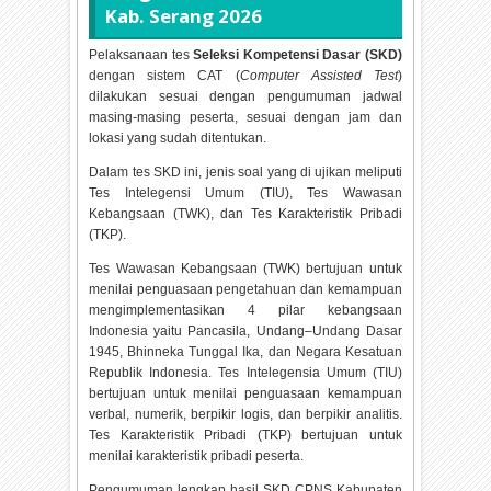
Kab. Serang
2026
Pelaksanaan tes
Seleksi Kompetensi Dasar (SKD)
dengan sistem CAT (
Computer Assisted Test
)
dilakukan sesuai dengan pengumuman jadwal
masing-masing peserta, sesuai dengan jam dan
lokasi yang sudah ditentukan.
Dalam tes SKD ini, jenis soal yang di ujikan meliputi
Tes Intelegensi Umum (TIU), Tes Wawasan
Kebangsaan (TWK), dan Tes Karakteristik Pribadi
(TKP).
Tes Wawasan Kebangsaan (TWK) bertujuan untuk
menilai penguasaan pengetahuan dan kemampuan
mengimplementasikan 4 pilar kebangsaan
Indonesia yaitu Pancasila, Undang–Undang Dasar
1945, Bhinneka Tunggal Ika, dan Negara Kesatuan
Republik Indonesia. Tes Intelegensia Umum (TIU)
bertujuan untuk menilai penguasaan kemampuan
verbal, numerik, berpikir logis, dan berpikir analitis.
Tes Karakteristik Pribadi (TKP) bertujuan untuk
menilai karakteristik pribadi peserta.
Pengumuman lengkap hasil SKD CPNS Kabupaten