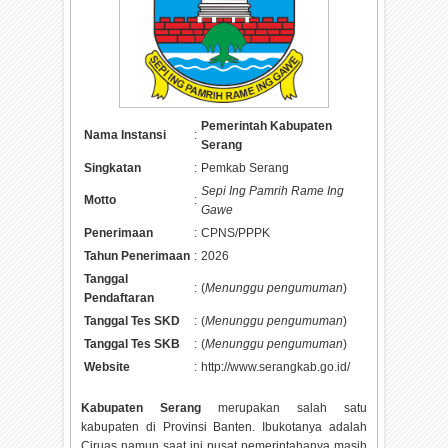
Pemerintah Kabupaten
Nama Instansi
:
Serang
Singkatan
:
Pemkab Serang
Sepi Ing Pamrih Rame Ing
Motto
:
Gawe
Penerimaan
:
CPNS/PPPK
Tahun Penerimaan
:
2026
Tanggal
:
(
Menunggu pengumuman
)
Pendaftaran
Tanggal Tes SKD
:
(
Menunggu pengumuman
)
Tanggal Tes SKB
:
(
Menunggu pengumuman
)
Website
:
http://www.serangkab.go.id/
Kabupaten Serang
merupakan salah satu
kabupaten di Provinsi Banten. Ibukotanya adalah
Ciruas namun saat ini pusat pemerintahanya masih